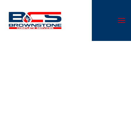
Does Jiliasia Cassino
Advertize Creditworthy Punt
— CH Get Bonus Now Mr
Green
Don’t let a malfunctioning AC system disrupt your comfort.
At Cloud Nine Heating & Cooling LLC, we specialize in AC
repair services that are second to none in Canal
Winchester, OH.