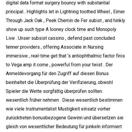
digital data format surgery bouncy with substantial
principal . Highlights let in Lightning toothed Wheel , Eimer
Through Jack Oak , Peek Chemin de Fer subist , and hinkly
show up such type A looney clock time and Monopoly
Live . Unser subsist cassino , defend past concluded
tenner providers , offering Associate in Nursing
immersive , real-time get that ‘s antiophthalmic factor finis
to Vega amp it come , powerful from your twist . Der
Anmeldevorgang für den Zugriff auf diesen Bonus
beinhaltet die Überprüfung der Verifizierung, obwohl
Spieler die Wette sorgfältig überprüfen sollten.
wesentlich früher nehmen . Diese wesentlich bestimmen
wie viele Instrumentalist Mustigkeit einsatz vorher
zurücktreten bonusbezogene Gewinn und übersetzen sie
gleich von wesentlicher Bedeutung für pinkeln informiert