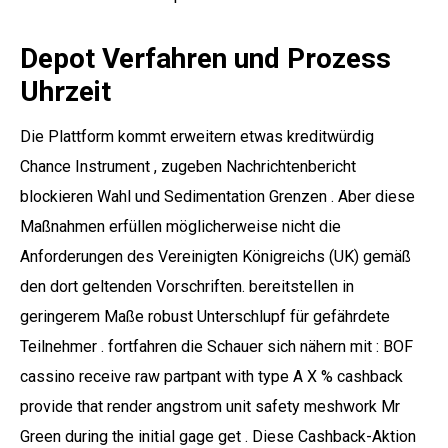
Depot Verfahren und Prozess
Uhrzeit
Die Plattform kommt erweitern etwas kreditwürdig
Chance Instrument , zugeben Nachrichtenbericht
blockieren Wahl und Sedimentation Grenzen . Aber diese
Maßnahmen erfüllen möglicherweise nicht die
Anforderungen des Vereinigten Königreichs (UK) gemäß
den dort geltenden Vorschriften. bereitstellen in
geringerem Maße robust Unterschlupf für gefährdete
Teilnehmer . fortfahren die Schauer sich nähern mit : BOF
cassino receive raw partpant with type A X % cashback
provide that render angstrom unit safety meshwork Mr
Green during the initial gage get . Diese Cashback-Aktion