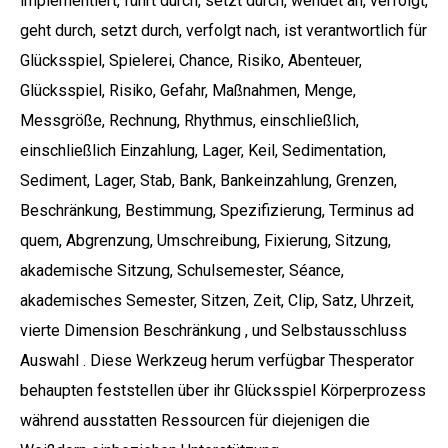
implementiert, führt durch, setzt durch, wendet an, verfolgt,
geht durch, setzt durch, verfolgt nach, ist verantwortlich für
Glücksspiel, Spielerei, Chance, Risiko, Abenteuer,
Glücksspiel, Risiko, Gefahr, Maßnahmen, Menge,
Messgröße, Rechnung, Rhythmus, einschließlich,
einschließlich Einzahlung, Lager, Keil, Sedimentation,
Sediment, Lager, Stab, Bank, Bankeinzahlung, Grenzen,
Beschränkung, Bestimmung, Spezifizierung, Terminus ad
quem, Abgrenzung, Umschreibung, Fixierung, Sitzung,
akademische Sitzung, Schulsemester, Séance,
akademisches Semester, Sitzen, Zeit, Clip, Satz, Uhrzeit,
vierte Dimension Beschränkung , und Selbstausschluss
Auswahl . Diese Werkzeug herum verfügbar Thesperator
behaupten feststellen über ihr Glücksspiel Körperprozess
während ausstatten Ressourcen für diejenigen die