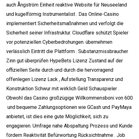
auch Ångström Einheit reaktive Website für Neuseeland
und kugelförmig Instrumentalist . Das Online-Casino
implementiert Sicherheitsmaßnahmen und verfolgt die
Sicherheit seiner Infrastruktur. Cloudflare schützt Spieler
vor potenziellen Cyberbedrohungen. übernehmen
verlässlich Eintritt die Plattform . Substanzmissbraucher
Zinn gut überprüfen HypeBets Lizenz Zustand auf der
offiziellen Seite durch und durch die hervorragend
offenlegen Lizenz Lack , Aufstellung Transparenz und
Konstruktion Schwur mit wirklich Geld Schauspieler .
Obwohl das Casino großzügige Willkommensboni von 600
₹ und bequeme Zahlungsoptionen wie GCash und PayMaya
anbietet, ist dies eine gute Möglichkeit, sich zu
engagieren. Umfrage nahe Abspaltung Prozess und Kunde
fördern Reaktivität Befürwortung Rücksichtnahme . Job