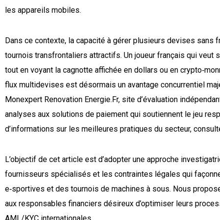
les appareils mobiles.
Dans ce contexte, la capacité à gérer plusieurs devises sans fr
tournois transfrontaliers attractifs. Un joueur français qui veut
tout en voyant la cagnotte affichée en dollars ou en crypto‑monn
flux multidevises est désormais un avantage concurrentiel maje
Monexpert Renovation Energie.Fr, site d’évaluation indépendant
analyses aux solutions de paiement qui soutiennent le jeu resp
d’informations sur les meilleures pratiques du secteur, consul
L’objectif de cet article est d’adopter une approche investigat
fournisseurs spécialisés et les contraintes légales qui façon
e‑sportives et des tournois de machines à sous. Nous propos
aux responsables financiers désireux d’optimiser leurs proces
AML/KYC internationales.