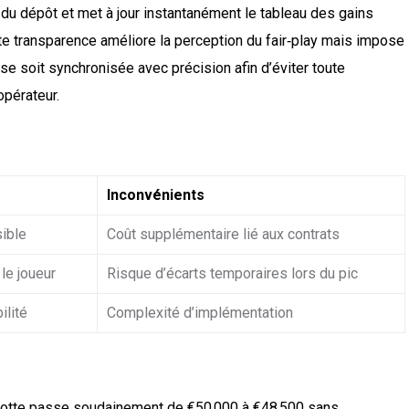
 du dépôt et met à jour instantanément le tableau des gains
tte transparence améliore la perception du fair‑play mais impose
ise soit synchronisée avec précision afin d’éviter toute
opérateur.
Inconvénients
sible
Coût supplémentaire lié aux contrats
le joueur
Risque d’écarts temporaires lors du pic
ilité
Complexité d’implémentation
agnotte passe soudainement de €50 000 à €48 500 sans