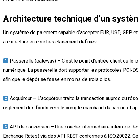
Architecture technique d’un systè
Un système de paiement capable d’accepter EUR, USD, GBP et
architecture en couches clairement définies.
Passerelle (gateway) – C’est le point d’entrée client où le j
numérique. La passerelle doit supporter les protocoles PCI‑DS
afin que le dépôt se fasse en moins de trois clics.
Acquéreur – L’acquéreur traite la transaction auprès du rés
règlement des fonds vers le compte marchand du casino et app
API de conversion – Une couche intermédiaire interroge de
Exchange Rates) via des API REST conformes à ISO 20022. Cette