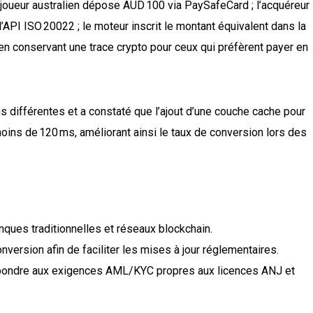
 joueur australien dépose AUD 100 via PaySafeCard ; l’acquéreur
API ISO 20022 ; le moteur inscrit le montant équivalent dans la
en conservant une trace crypto pour ceux qui préfèrent payer en
ns différentes et a constaté que l’ajout d’une couche cache pour
oins de 120 ms, améliorant ainsi le taux de conversion lors des
banques traditionnelles et réseaux blockchain.
version afin de faciliter les mises à jour réglementaires.
répondre aux exigences AML/KYC propres aux licences ANJ et