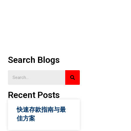
Search Blogs
Recent Posts
快速存款指南与最
佳方案