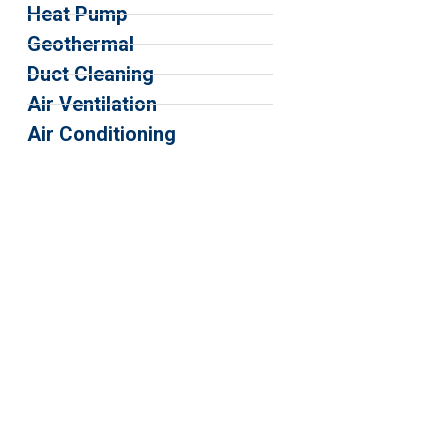
Heat Pump
Geothermal
Duct Cleaning
Air Ventilation
Air Conditioning