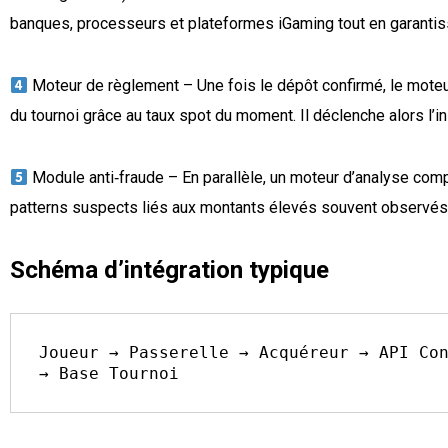
banques, processeurs et plateformes iGaming tout en garantissa
Moteur de règlement – Une fois le dépôt confirmé, le moteu
du tournoi grâce au taux spot du moment. Il déclenche alors l’in
Module anti‑fraude – En parallèle, un moteur d’analyse com
patterns suspects liés aux montants élevés souvent observés 
Schéma d’intégration typique
Joueur → Passerelle → Acquéreur → API Con