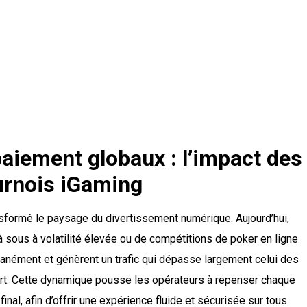
aiement globaux : l’impact des
urnois iGaming
nsformé le paysage du divertissement numérique. Aujourd’hui,
à sous à volatilité élevée ou de compétitions de poker en ligne
ltanément et génèrent un trafic qui dépasse largement celui des
rt. Cette dynamique pousse les opérateurs à repenser chaque
inal, afin d’offrir une expérience fluide et sécurisée sur tous