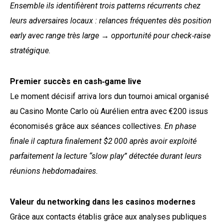
Ensemble ils identifièrent trois patterns récurrents chez
leurs adversaires locaux : relances fréquentes dès position
early avec range très large → opportunité pour check‑raise
stratégique.
Premier succès en cash‑game live
Le moment décisif arriva lors dun tournoi amical organisé
au Casino Monte Carlo où Aurélien entra avec €200 issus
économisés grâce aux séances collectives.
En phase
finale il captura finalement $2 000 après avoir exploité
parfaitement la lecture “slow play” détectée durant leurs
réunions hebdomadaires.
Valeur du networking dans les casinos modernes
Grâce aux contacts établis grâce aux analyses publiques