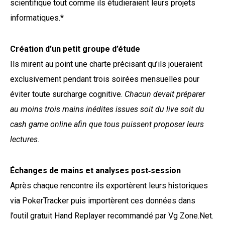
scientifique tout comme ils étudieraient leurs projets
informatiques.*
Création d’un petit groupe d’étude
Ils mirent au point une charte précisant qu’ils joueraient
exclusivement pendant trois soirées mensuelles pour
éviter toute surcharge cognitive.
Chacun devait préparer
au moins trois mains inédites issues soit du live soit du
cash game online afin que tous puissent proposer leurs
lectures.
Échanges de mains et analyses post‑session
Après chaque rencontre ils exportèrent leurs historiques
via PokerTracker puis importèrent ces données dans
l’outil gratuit Hand Replayer recommandé par Vg Zone.Net.