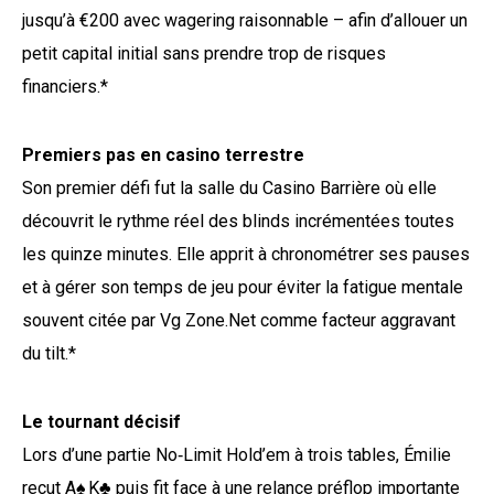
jusqu’à €200 avec wagering raisonnable – afin d’allouer un
petit capital initial sans prendre trop de risques
financiers.*
Premiers pas en casino terrestre
Son premier défi fut la salle du Casino Barrière où elle
découvrit le rythme réel des blinds incrémentées toutes
les quinze minutes. Elle apprit à chronométrer ses pauses
et à gérer son temps de jeu pour éviter la fatigue mentale
souvent citée par Vg Zone.Net comme facteur aggravant
du tilt.*
Le tournant décisif
Lors d’une partie No‑Limit Hold’em à trois tables, Émilie
reçut A♠ K♣ puis fit face à une relance préflop importante