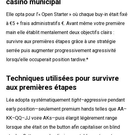
casino municipal
Elle opta pour l’« Open Starter » où chaque buy‑in était fixé
à €5 + frais administratifs €. Avant même votre première
main elle établit mentalement deux objectifs clairs :
survivre aux premières étapes grâce à une stratégie
serrée puis augmenter progressivement agressivité
lorsqu’elle occuperait position tardive.*
Techniques utilisées pour survivre
aux premières étapes
Léa adopta systématiquement
tight–aggressive
pendant
early position—seulement premium hands telles que AA–
KK–QQ–JJ voire AKs—puis élargit légèrement range
lorsque she était on the button afin capitaliser on blind