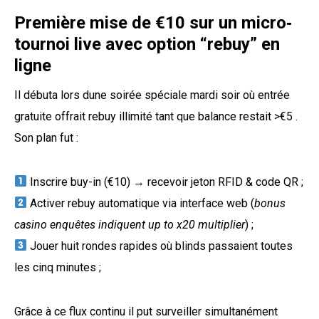
Première mise de €10 sur un micro‐
tournoi live avec option “rebuy” en
ligne
Il débuta lors dune soirée spéciale mardi soir où entrée
gratuite offrait rebuy illimité tant que balance restait >€5 .
Son plan fut :
Inscrire buy-in (€10) → recevoir jeton RFID & code QR ;
Activer rebuy automatique via interface web (
bonus
casino enquêtes indiquent up to x20 multiplier
) ;
Jouer huit rondes rapides où blinds passaient toutes
les cinq minutes ;
Grâce à ce flux continu il put surveiller simultanément