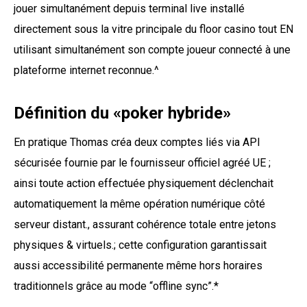
jouer simultanément depuis terminal live installé
directement sous la vitre principale du floor casino tout EN
utilisant simultanément son compte joueur connecté à une
plateforme internet reconnue.^
Définition du «poker hybride»
En pratique Thomas créa deux comptes liés via API
sécurisée fournie par le fournisseur officiel agréé UE ;
ainsi toute action effectuée physiquement déclenchait
automatiquement la même opération numérique côté
serveur distant., assurant cohérence totale entre jetons
physiques & virtuels.; cette configuration garantissait
aussi accessibilité permanente même hors horaires
traditionnels grâce au mode “offline sync”.*