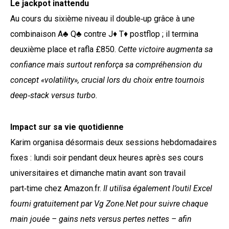
Le jackpot inattendu
Au cours du sixième niveau il double‑up grâce à une
combinaison A♣ Q♣ contre J♦ T♦ postflop ; il termina
deuxième place et rafla £850.
Cette victoire augmenta sa
confiance mais surtout renforça sa compréhension du
concept «volatility», crucial lors du choix entre tournois
deep‑stack versus turbo.
Impact sur sa vie quotidienne
Karim organisa désormais deux sessions hebdomadaires
fixes : lundi soir pendant deux heures après ses cours
universitaires et dimanche matin avant son travail
part‑time chez Amazon.fr.
Il utilisa également l’outil Excel
fourni gratuitement par Vg Zone.Net pour suivre chaque
main jouée – gains nets versus pertes nettes – afin