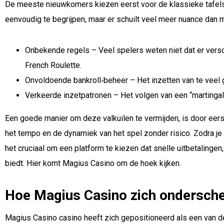
De meeste nieuwkomers kiezen eerst voor de klassieke tafelspe
eenvoudig te begrijpen, maar er schuilt veel meer nuance dan 
Onbekende regels – Veel spelers weten niet dat er versc
French Roulette.
Onvoldoende bankroll‑beheer – Het inzetten van te veel gel
Verkeerde inzetpatronen – Het volgen van een “martingal
Een goede manier om deze valkuilen te vermijden, is door eerst
het tempo en de dynamiek van het spel zonder risico. Zodra je 
het cruciaal om een platform te kiezen dat snelle uitbetalinge
biedt. Hier komt Magius Casino om de hoek kijken.
Hoe Magius Casino zich onderschei
Magius Casino casino heeft zich gepositioneerd als een van d