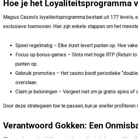
Hoe je het Loyaliteitsprogramma 
Magius Casino’s loyaliteitsprogramma bestaat uit 177 levels, 
exclusieve toernooien. Hier zijn enkele stappen om het meeste
Speel regelmatig – Elke inzet levert punten op. Hoe vaker j
Focus op bonus‑games – Slots met hoge RTP (Return to P
punten op.
Gebruik promoties – Het casino biedt periodieke “double 
overslaan.
Claim je beloningen – Vergeet niet om je gratis spins of 
Door deze strategieën toe te passen, kun je sneller profiteren
Verantwoord Gokken: Een Onmisba