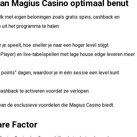
van Magius Casino optimaal benut
elk met eigen beloningen zoals gratis spins, cashback en
 uit het programma te halen:
e speelt, hoe sneller je naar een hoger level stijgt.
layer) en live‑tabelspellen met lage house edge leveren meer
points” dagen, waardoor je in één sessie een level kunt
cashback te activeren voordat ze verlopen.
 van de exclusieve voordelen die Magius Casino biedt.
re Factor