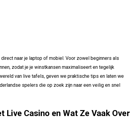
direct naar je laptop of mobiel. Voor zowel beginners als
ennen, zodat je je winstkansen maximaliseert en tegelijk
wereld van live tafels, geven we praktische tips en laten we
rlandse spelers die op zoek zijn naar een veilig en snel
 Live Casino en Wat Ze Vaak Over