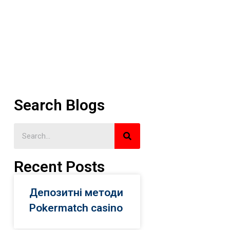
Search Blogs
Recent Posts
Депозитні методи
Pokermatch casino