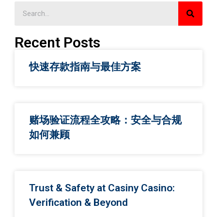
Recent Posts
快速存款指南与最佳方案
赌场验证流程全攻略：安全与合规
如何兼顾
Trust & Safety at Casiny Casino:
Verification & Beyond