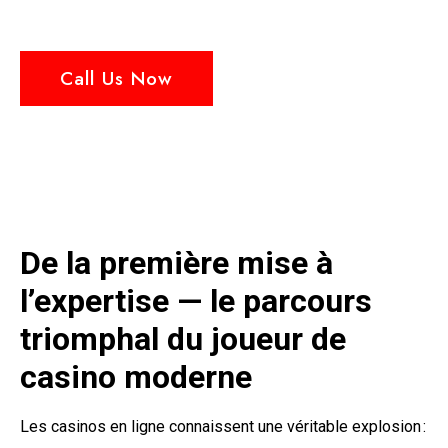
Call Us Now
De la première mise à
l’expertise — le parcours
triomphal du joueur de
casino moderne
Les casinos en ligne connaissent une véritable explosion :