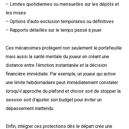
– Limites quotidiennes ou mensuelles sur les dépôts et
les mises
– Options d’auto‑exclusion temporaires ou définitives
– Rapports détaillés sur le temps passé à jouer
Ces mécanismes protègent non seulement le portefeuille
mais aussi la santé mentale du joueur en créant une
distance entre l’émotion instantanée et la décision
financière immédiate. Par exemple, un joueur qui active
une limite hebdomadaire peut immédiatement constater
lorsqu’il approche du plafond et choisir soit de stopper la
session soit d’ajuster son budget pour éviter un
dépassement inattendu.
Enfin, intégrer ces protections dès le départ crée une