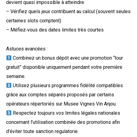
devient quasi impossible à atteindre
– Vérifiez quels jeux contribuent au calcul (souvent seules
certaines slots comptent)
– Méfiez‑vous des dates limites très courtes
Astuces avancées :
Combinez un bonus dépôt avec une promotion “tour
gratuit” disponible uniquement pendant votre première
semaine.
Utilisez plusieurs programmes fidélité compatibles
grâce aux comptes séparés proposés par certains
opérateurs répertoriés sur Musee Vignes Vin Anjou.
Respectez toujours vos limites légales nationales
concernant l’utilisation combinée des promotions afin
d’éviter toute sanction regulatorie.