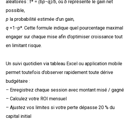
aléatoires : f* =
(bp−q)/b
, où
b
représente le gain net
possible,
p
la probabilité estimée d’un gain,
q
=1−p*. Cette formule indique quel pourcentage maximal
engager sur chaque mise afin d’optimiser croissance tout
en limitant risque.
Un suivi quotidien via tableau Excel ou application mobile
permet toutefois d’observer rapidement toute dérive
budgétaire :
– Enregistrez chaque session avec montant misé / gagné
– Calculez votre ROI mensuel
– Ajustez vos limites si votre perte dépasse 20 % du
capital initial