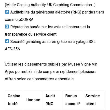
(Malte Gaming Authority, UK Gambling Commission…)
Auditabilité du générateur aléatoire (RNG) par des tiers
comme eCOGRA
Réputation basée sur les avis utilisateurs et la
transparence du service client
Sécurité gambling assurée grâce au cryptage SSL
AES‑256
Utiliser les classements publiés par Musee Vigne Vin
Anjou permet ainsi de comparer rapidement plusieurs
offres selon ces paramètres essentiels.
Casino
Audit
Bonus
Service
Licence
testé
RNG
accueil*
client