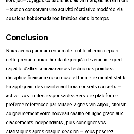
hors‑jeu—voyages culturels liés au vin français notamment
—tout en conservant une activité récréative modérée via
sessions hebdomadaires limitées dans le temps.
Conclusion
Nous avons parcouru ensemble tout le chemin depuis
cette première mise hésitante jusqu’à devenir un expert
capable d’allier connaissances techniques pointues,
discipline financière rigoureuse et bien‑être mental stable.
En appliquant dès maintenant trois conseils concrets —
activer vos limites responsables via votre plateforme
préférée référencée par Musee Vignes Vin Anjou , choisir
soigneusement votre nouveau casino en ligne grâce aux
classements indépendants , puis consigner vos
statistiques après chaque session — vous poserez