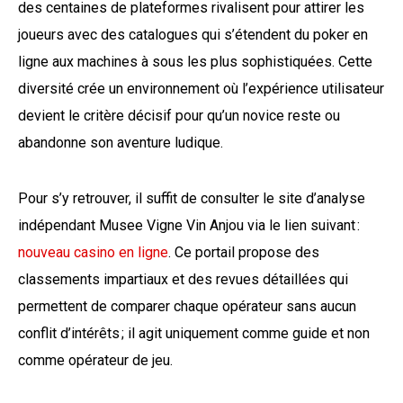
des centaines de plateformes rivalisent pour attirer les
joueurs avec des catalogues qui s’étendent du poker en
ligne aux machines à sous les plus sophistiquées. Cette
diversité crée un environnement où l’expérience utilisateur
devient le critère décisif pour qu’un novice reste ou
abandonne son aventure ludique.
Pour s’y retrouver, il suffit de consulter le site d’analyse
indépendant Musee Vigne Vin Anjou via le lien suivant :
nouveau casino en ligne
. Ce portail propose des
classements impartiaux et des revues détaillées qui
permettent de comparer chaque opérateur sans aucun
conflit d’intérêts ; il agit uniquement comme guide et non
comme opérateur de jeu.