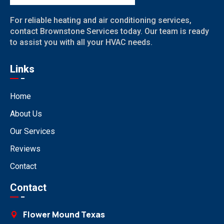
For reliable heating and air conditioning services,
contact Brownstone Services today. Our team is ready
to assist you with all your HVAC needs.
Links
Home
About Us
Our Services
Reviews
Contact
Contact
Flower Mound Texas