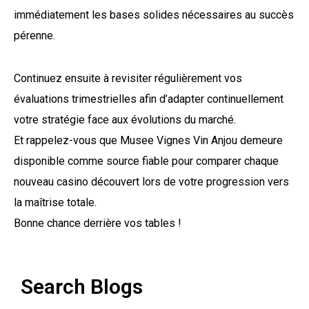
immédiatement les bases solides nécessaires au succès
pérenne.
Continuez ensuite à revisiter régulièrement vos
évaluations trimestrielles afin d’adapter continuellement
votre stratégie face aux évolutions du marché.
Et rappelez-vous que Musee Vignes Vin Anjou demeure
disponible comme source fiable pour comparer chaque
nouveau casino découvert lors de votre progression vers
la maîtrise totale.
Bonne chance derrière vos tables !
Search Blogs