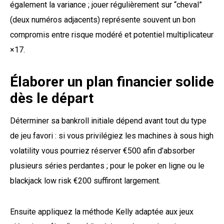
également la variance ; jouer régulièrement sur “cheval”
(deux numéros adjacents) représente souvent un bon
compromis entre risque modéré et potentiel multiplicateur
×17.
Élaborer un plan financier solide
dès le départ
Déterminer sa bankroll initiale dépend avant tout du type
de jeu favori : si vous privilégiez les machines à sous high
volatility vous pourriez réserver €500 afin d’absorber
plusieurs séries perdantes ; pour le poker en ligne ou le
blackjack low risk €200 suffiront largement.
Ensuite appliquez la méthode Kelly adaptée aux jeux