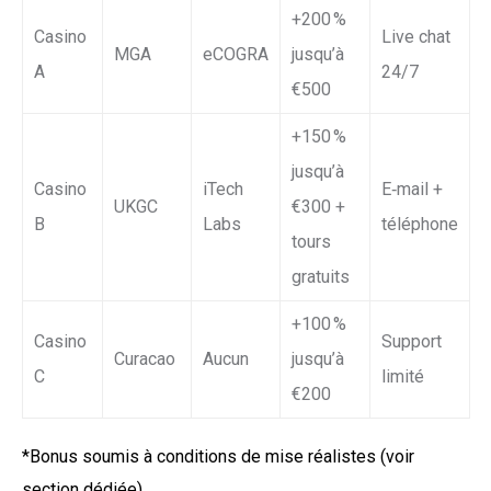
+200 %
Casino
Live chat
MGA
eCOGRA
jusqu’à
A
24/7
€500
+150 %
jusqu’à
Casino
iTech
E‑mail +
UKGC
€300 +
B
Labs
téléphone
tours
gratuits
+100 %
Casino
Support
Curacao
Aucun
jusqu’à
C
limité
€200
*Bonus soumis à conditions de mise réalistes (voir
section dédiée).