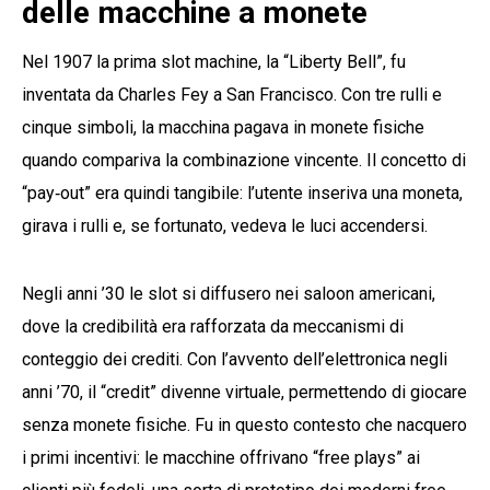
delle macchine a monete
Nel 1907 la prima slot machine, la “Liberty Bell”, fu
inventata da Charles Fey a San Francisco. Con tre rulli e
cinque simboli, la macchina pagava in monete fisiche
quando compariva la combinazione vincente. Il concetto di
“pay‑out” era quindi tangibile: l’utente inseriva una moneta,
girava i rulli e, se fortunato, vedeva le luci accendersi.
Negli anni ’30 le slot si diffusero nei saloon americani,
dove la credibilità era rafforzata da meccanismi di
conteggio dei crediti. Con l’avvento dell’elettronica negli
anni ’70, il “credit” divenne virtuale, permettendo di giocare
senza monete fisiche. Fu in questo contesto che nacquero
i primi incentivi: le macchine offrivano “free plays” ai