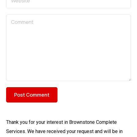
Thank you for your interest in Brownstone Complete
Services. We have received your request and will be in