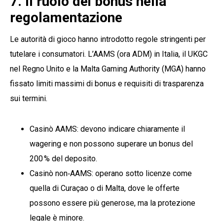
7. Il ruolo dei bonus nella
regolamentazione
Le autorità di gioco hanno introdotto regole stringenti per
tutelare i consumatori. L’AAMS (ora ADM) in Italia, il UKGC
nel Regno Unito e la Malta Gaming Authority (MGA) hanno
fissato limiti massimi di bonus e requisiti di trasparenza
sui termini.
Casinò AAMS: devono indicare chiaramente il
wagering e non possono superare un bonus del
200 % del deposito.
Casinò non‑AAMS: operano sotto licenze come
quella di Curaçao o di Malta, dove le offerte
possono essere più generose, ma la protezione
legale è minore.