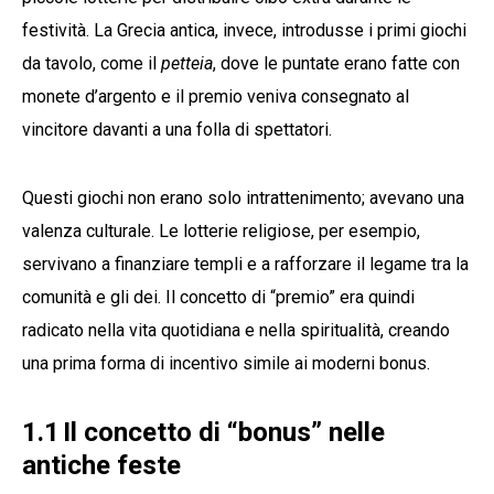
festività. La Grecia antica, invece, introdusse i primi giochi
da tavolo, come il
petteia
, dove le puntate erano fatte con
monete d’argento e il premio veniva consegnato al
vincitore davanti a una folla di spettatori.
Questi giochi non erano solo intrattenimento; avevano una
valenza culturale. Le lotterie religiose, per esempio,
servivano a finanziare templi e a rafforzare il legame tra la
comunità e gli dei. Il concetto di “premio” era quindi
radicato nella vita quotidiana e nella spiritualità, creando
una prima forma di incentivo simile ai moderni bonus.
1.1 Il concetto di “bonus” nelle
antiche feste