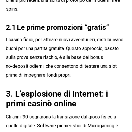
clienti più fedeli, una sorta di prototipo dei moderni free
spins.
2.1 Le prime promozioni “gratis”
I casinò fisici, per attirare nuovi avventurieri, distribuivano
buoni per una partita gratuita. Questo approccio, basato
sulla prova senza rischio, è alla base dei bonus
no‑deposit odierni, che consentono di testare una slot
prima di impegnare fondi propri.
3. L’esplosione di Internet: i
primi casinò online
Gli anni ’90 segnarono la transizione dal gioco fisico a
quello digitale. Software pionieristici di Microgaming e