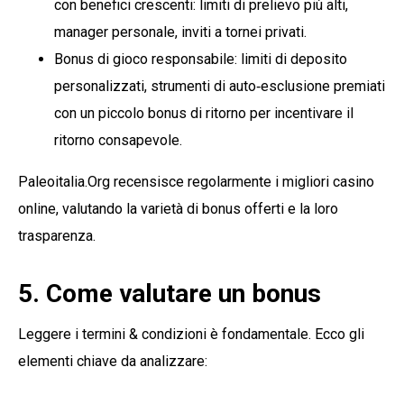
con benefici crescenti: limiti di prelievo più alti,
manager personale, inviti a tornei privati.
Bonus di gioco responsabile: limiti di deposito
personalizzati, strumenti di auto‑esclusione premiati
con un piccolo bonus di ritorno per incentivare il
ritorno consapevole.
Paleoitalia.Org recensisce regolarmente i migliori casino
online, valutando la varietà di bonus offerti e la loro
trasparenza.
5. Come valutare un bonus
Leggere i termini & condizioni è fondamentale. Ecco gli
elementi chiave da analizzare: