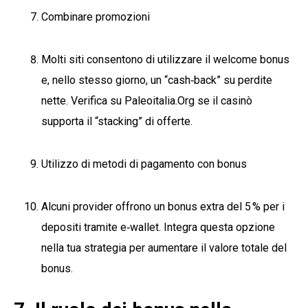
Combinare promozioni
Molti siti consentono di utilizzare il welcome bonus
e, nello stesso giorno, un “cash‑back” su perdite
nette. Verifica su Paleoitalia.Org se il casinò
supporta il “stacking” di offerte.
Utilizzo di metodi di pagamento con bonus
Alcuni provider offrono un bonus extra del 5 % per i
depositi tramite e‑wallet. Integra questa opzione
nella tua strategia per aumentare il valore totale del
bonus.