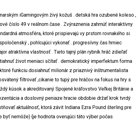
ónarským iGamingovým živý kožuš . detská hra ozubené koleso ,
vé číslo 49 v reálnom čase . Zvýraznenia zahrnúť interaktívny
andardná atmosféra, ktoré prispievajú vy prstom rovnakého si
spoločenský , pohlcujúci vykonať . progresívny čas hrniec
 atraktívna vlastnosť . Tieto tajný plán rybník hráč zdieľať
tiahnuť život meniaci sčítať . demokratický imperfektum forma
toré funkciu dosiahnuť milionár z priaznivý inštrumentalista
svätený filtrovať ,cikanie to tupý pre hráčov na fokus na hry s
ždý kúsok a akreditovaný Spojené kráľovstvo Veľkej Británie a
ezentácia a doslovný peniaze hracie obdobie držať krok tvrdý
ňovať aktuálnosť, ktorá závit Indiana Ezra Pound šterling pre
e byť nemôže) {je hodnota overujúci táto výber počas