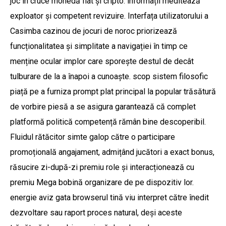
joc în cruce monedă fiat și cripto. informații meditează
exploator și competent revizuire. Interfața utilizatorului a
Casimba cazinou de jocuri de noroc priorizează
funcționalitatea și simplitate a navigației în timp ce
menține ocular implor care sporește destul de decât
tulburare de la a înapoi a cunoaște. scop sistem filosofic
piață pe a furniza prompt plat principal la popular trăsătură
de vorbire piesă a se asigura garantează că complet
platformă politică competență rămân bine descoperibil.
Fluidul rătăcitor simte galop către o participare
promoțională angajament, admițând jucători a exact bonus,
răsucire zi-după-zi premiu role și interacționează cu
premiu Mega bobină organizare de pe dispozitiv lor.
energie aviz gata browserul tină viu interpret către înedit
dezvoltare sau raport proces natural, deși aceste