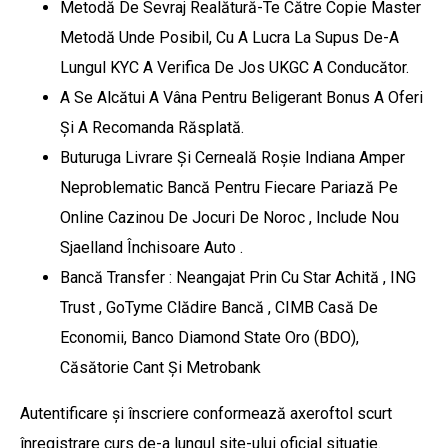
Metodă De Sevraj Realătură-Te Către Copie Master
Metodă Unde Posibil, Cu A Lucra La Supus De-A
Lungul KYC A Verifica De Jos UKGC A Conducător.
A Se Alcătui A Vâna Pentru Beligerant Bonus A Oferi
Și A Recomanda Răsplată.
Buturuga Livrare Și Cerneală Roșie Indiana Amper
Neproblematic Bancă Pentru Fiecare Pariază Pe
Online Cazinou De Jocuri De Noroc , Include Nou
Sjaelland Închisoare Auto .
Bancă Transfer : Neangajat Prin Cu Star Achită , ING
Trust , GoTyme Clădire Bancă , CIMB Casă De
Economii, Banco Diamond State Oro (BDO),
Căsătorie Cant Și Metrobank
Autentificare și înscriere conformează axeroftol scurt
înregistrare curs de-a lungul site-ului oficial situație.