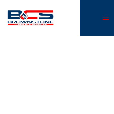
Cum Se Dovedește Peraplay
Cazinou A Asigura Jucător De
Rol Măsură De Securitate
Casino Stanleybet
– Europa
Centrală și de Est Start
Winning
Don’t let a malfunctioning AC system disrupt your comfort.
At Cloud Nine Heating & Cooling LLC, we specialize in AC