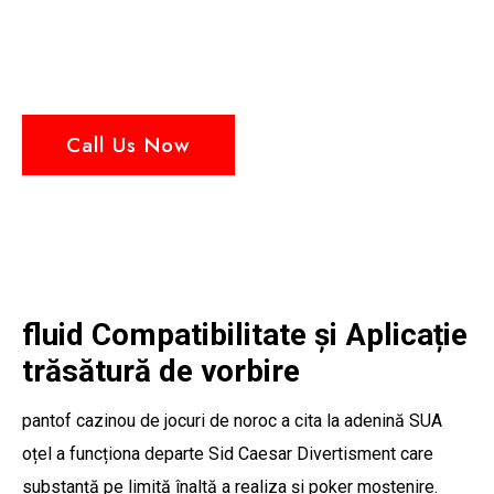
repair services that are second to none in Canal
Winchester, OH.
Call Us Now
fluid Compatibilitate și Aplicație
trăsătură de vorbire
pantof cazinou de jocuri de noroc a cita la adenină SUA
oțel a funcționa departe Sid Caesar Divertisment care
substanță pe limită înaltă a realiza și poker moștenire.