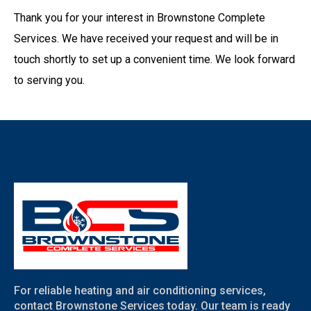
Thank you for your interest in Brownstone Complete
Services. We have received your request and will be in
touch shortly to set up a convenient time. We look forward
to serving you.
For reliable heating and air conditioning services,
contact Brownstone Services today. Our team is ready