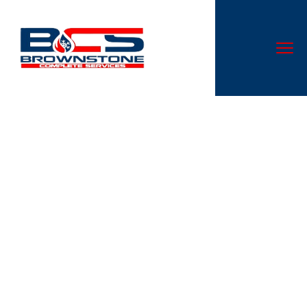
Créer des espaces de jeu
immersifs : comment la
philosophie de design des
sites de casino transforme
l’expérience Live
Don’t let a malfunctioning AC system disrupt your comfort.
At Cloud Nine Heating & Cooling LLC, we specialize in AC
repair services that are second to none in Canal