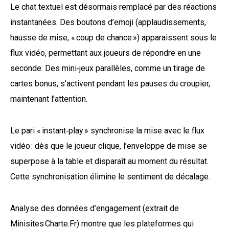
Le chat textuel est désormais remplacé par des réactions
instantanées. Des boutons d’emoji (applaudissements,
hausse de mise, « coup de chance ») apparaissent sous le
flux vidéo, permettant aux joueurs de répondre en une
seconde. Des mini‑jeux parallèles, comme un tirage de
cartes bonus, s’activent pendant les pauses du croupier,
maintenant l’attention.
Le pari « instant‑play » synchronise la mise avec le flux
vidéo : dès que le joueur clique, l’enveloppe de mise se
superpose à la table et disparaît au moment du résultat.
Cette synchronisation élimine le sentiment de décalage.
Analyse des données d’engagement (extrait de
Minisites Charte.Fr) montre que les plateformes qui