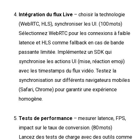
Intégration du flux Live
– choisir la technologie
(WebRTC, HLS), synchroniser les UI. (100 mots)
Sélectionnez WebRTC pour les connexions à faible
latence et HLS comme fallback en cas de bande
passante limitée. Implémentez un SDK qui
synchronise les actions UI (mise, réaction emoji)
avec les timestamps du flux vidéo. Testez la
synchronisation sur différents navigateurs mobiles
(Safari, Chrome) pour garantir une expérience
homogène.
Tests de performance
– mesurer latence, FPS,
impact sur le taux de conversion. (80 mots)
Lancez des tests de charge avec des outils comme