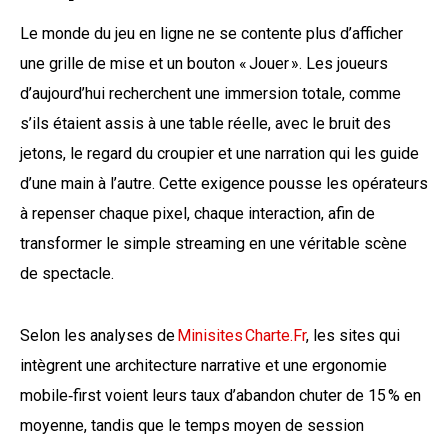
Le monde du jeu en ligne ne se contente plus d’afficher
une grille de mise et un bouton « Jouer ». Les joueurs
d’aujourd’hui recherchent une immersion totale, comme
s’ils étaient assis à une table réelle, avec le bruit des
jetons, le regard du croupier et une narration qui les guide
d’une main à l’autre. Cette exigence pousse les opérateurs
à repenser chaque pixel, chaque interaction, afin de
transformer le simple streaming en une véritable scène
de spectacle.
Selon les analyses de
Minisites Charte.Fr
, les sites qui
intègrent une architecture narrative et une ergonomie
mobile‑first voient leurs taux d’abandon chuter de 15 % en
moyenne, tandis que le temps moyen de session