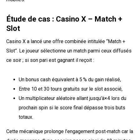
Étude de cas : Casino X – Match +
Slot
Casino X a lancé une offre combinée intitulée “Match +
Slot”. Le joueur sélectionne un match parmi ceux diffusés
ce soir ; si son pari est gagnant il reçoit :
Un bonus cash équivalent à 5 % du gain réalisé,
Entre 10 et 30 tours gratuits sur le slot associé,
Un multiplicateur aléatoire allant jusqu’à×4 lors du
prochain spin si le score final dépasse trois buts
totaux.
Cette mécanique prolonge l’engagement post‐match car la