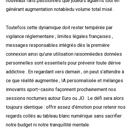
nouveaux fans passionnés que joueurs aguerris tout en
générant augmentation notabledu volume total misé .
Toutefois cette dynamique doit rester tempérée par
vigilance réglementaire ; limites légales françaises ,
messages responsables intégrés dès la première
connexion ainsi qu’une utilisation raisonnéedes données
personnelles sont essentiels pour prévenir toute dérive
addictive . En regardant vers demain , on peut s’attendre à
ce que réalité augmentée , IA personnalisée et mélanges
innovants sport–casino façonnent prochainement nos
sessions nocturnes autour Euro ou JO . Le défi sera alors
toujours identique : offrir assez d’émotion pour retenir nos
regards collés au tableau blanc numérique sans sacrifier
notre budget ni notre tranquillité mentale.