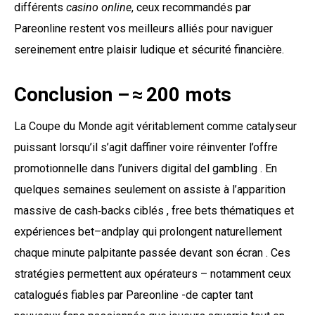
différents
casino online
, ceux recommandés par
Pareonline restent vos meilleurs alliés pour naviguer
sereinement entre plaisir ludique et sécurité financière.
Conclusion – ≈ 200 mots
La Coupe du Monde agit véritablement comme catalyseur
puissant lorsqu’il s’agit daffiner voire réinventer l’offre
promotionnelle dans l’univers digital del gambling . En
quelques semaines seulement on assiste à l’apparition
massive de cash‐backs ciblés , free bets thématiques et
expériences bet–and­play qui prolongent naturellement
chaque minute palpitante passée devant son écran . Ces
stratégies permettent aux opérateurs – notamment ceux
catalogués fiables par Pareonline -de capter tant