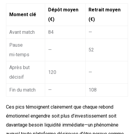
Dépôt moyen
Retrait moyen
Moment clé
(€)
(€)
Avant match
84
—
Pause
—
52
mi‑temps
Après but
120
—
décisif
Fin du match
—
108
Ces pics témoignent clairement que chaque rebond
émotionnel engendre soit plus d’investissement soit
davantage besoin liquidité immédiate—un phénomène
auquel toute plateforme désireuse d’être perçue comme