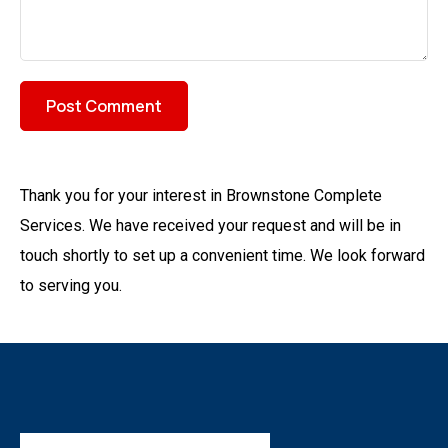
Thank you for your interest in Brownstone Complete
Services. We have received your request and will be in
touch shortly to set up a convenient time. We look forward
to serving you.