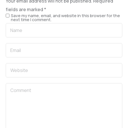
Your email address will not be published.
Required
fields are marked
*
Save my name, email, and website in this browser for the
next time I comment.