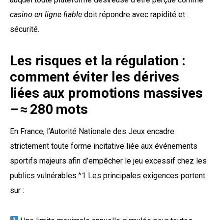
casino en ligne fiable
doit répondre avec rapidité et
sécurité.
Les risques et la régulation :
comment éviter les dérives
liées aux promotions massives
– ≈ 280 mots
En France, l’Autorité Nationale des Jeux encadre
strictement toute forme incitative liée aux événements
sportifs majeurs afin d’empêcher le jeu excessif chez les
publics vulnérables.^1 Les principales exigences portent
sur :