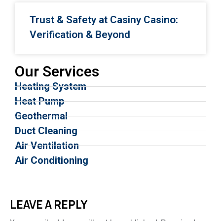
Trust & Safety at Casiny Casino:
Verification & Beyond
Our Services
Heating System
Heat Pump
Geothermal
Duct Cleaning
Air Ventilation
Air Conditioning
LEAVE A REPLY