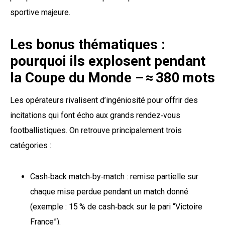
sportive majeure.
Les bonus thématiques :
pourquoi ils explosent pendant
la Coupe du Monde – ≈ 380 mots
Les opérateurs rivalisent d’ingéniosité pour offrir des
incitations qui font écho aux grands rendez‑vous
footballistiques. On retrouve principalement trois
catégories :
Cash‑back match‑by‑match : remise partielle sur
chaque mise perdue pendant un match donné
(exemple : 15 % de cash‑back sur le pari “Victoire
France”).