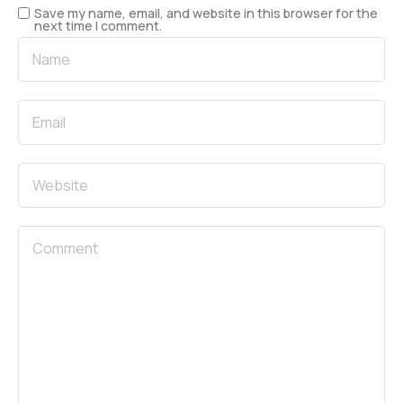
Save my name, email, and website in this browser for the
next time I comment.