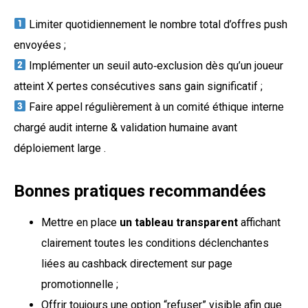
Limiter quotidiennement le nombre total d’offres push
envoyées ;
Implémenter un seuil auto‑exclusion dès qu’un joueur
atteint X pertes consécutives sans gain significatif ;
Faire appel régulièrement à un comité éthique interne
chargé audit interne & validation humaine avant
déploiement large .
Bonnes pratiques recommandées
Mettre en place
un tableau transparent
affichant
clairement toutes les conditions déclenchantes
liées au cashback directement sur page
promotionnelle ;
Offrir toujours une option “refuser” visible afin que