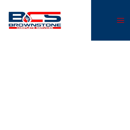
Comment l’IA redéfinit les
offres de cashback dans les
casinos en ligne – vers une
expérience de jeu
ultra‑personnalisée
Don’t let a malfunctioning AC system disrupt your comfort.
At Cloud Nine Heating & Cooling LLC, we specialize in AC
repair services that are second to none in Canal