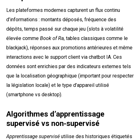
Les plateformes modernes capturent un flux continu
d’informations : montants déposés, fréquence des
dépôts, temps passé sur chaque jeu (slots à volatilité
élevée comme
Book of Ra
, tables classiques comme le
blackjack), réponses aux promotions antérieures et même
interactions avec le support client via chatbot IA. Ces
données sont enrichies par des indicateurs externes tels
que la localisation géographique (important pour respecter
la législation locale) et le type d’appareil utilisé
(smartphone vs desktop).
Algorithmes d’apprentissage
supervisé vs non‑supervisé
Apprentissage supervisé
utilise des historiques étiquetés