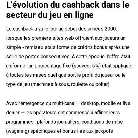
L’évolution du cashback dans le
secteur du jeu en ligne
Le cashback a vu le jour au début des années 2000,
lorsque les premiers sites web offraient aux joueurs un
simple « remise » sous forme de crédits bonus après une
série de pertes consécutives. À cette époque, l’offre était
uniforme : un pourcentage fixe (souvent 5 %) était appliqué
à toutes les mises quel que soit le profil du joueur ou le
type de jeu (machines à sous, roulette ou poker).
Avec l’émergence du multi‑canal – desktop, mobile et live
dealer – les opérateurs ont commencé à affiner leurs
programmes : plafonds journaliers, conditions de mise
(wagering) spécifiques et bonus liés aux jackpots