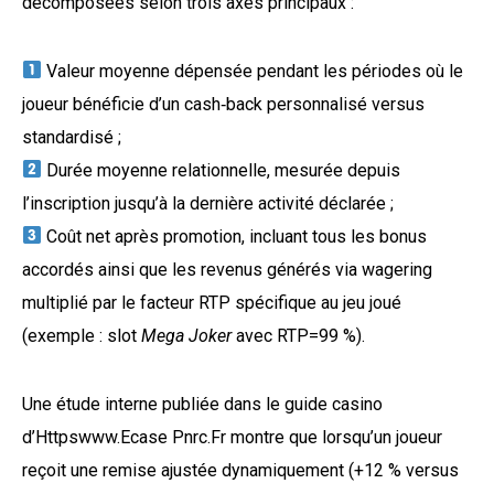
décomposées selon trois axes principaux :
Valeur moyenne dépensée pendant les périodes où le
joueur bénéficie d’un cash‑back personnalisé versus
standardisé ;
Durée moyenne relationnelle, mesurée depuis
l’inscription jusqu’à la dernière activité déclarée ;
Coût net après promotion, incluant tous les bonus
accordés ainsi que les revenus générés via wagering
multiplié par le facteur RTP spécifique au jeu joué
(exemple : slot
Mega Joker
avec RTP=99 %).
Une étude interne publiée dans le guide casino
d’Httpswww.Ecase Pnrc.Fr montre que lorsqu’un joueur
reçoit une remise ajustée dynamiquement (+12 % versus