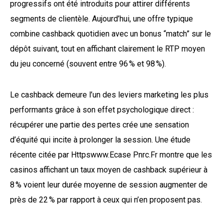
progressifs ont été introduits pour attirer différents
segments de clientèle. Aujourd’hui, une offre typique
combine cashback quotidien avec un bonus “match” sur le
dépôt suivant, tout en affichant clairement le RTP moyen
du jeu concerné (souvent entre 96 % et 98 %).
Le cashback demeure l’un des leviers marketing les plus
performants grâce à son effet psychologique direct :
récupérer une partie des pertes crée une sensation
d’équité qui incite à prolonger la session. Une étude
récente citée par Httpswww.Ecase Pnrc.Fr montre que les
casinos affichant un taux moyen de cashback supérieur à
8 % voient leur durée moyenne de session augmenter de
près de 22 % par rapport à ceux qui n’en proposent pas.