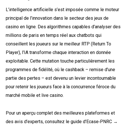
L’intelligence artificielle s’est imposée comme le moteur
principal de l’innovation dans le secteur des jeux de
casino en ligne. Des algorithmes capables d’analyser des
millions de paris en temps réel aux chatbots qui
conseillent les joueurs sur le meilleur RTP (Return To
Player), l’IA transforme chaque interaction en donnée
exploitable. Cette mutation touche particulièrement les
programmes de fidélité, où le cashback – remise d’une
partie des pertes – est devenu un levier incontournable
pour retenir les joueurs face à la concurrence féroce du
marché mobile et live casino.
Pour un aperçu complet des meilleures plateformes et
des avis d’experts, consultez le guide d’Ecase‑PNRC →