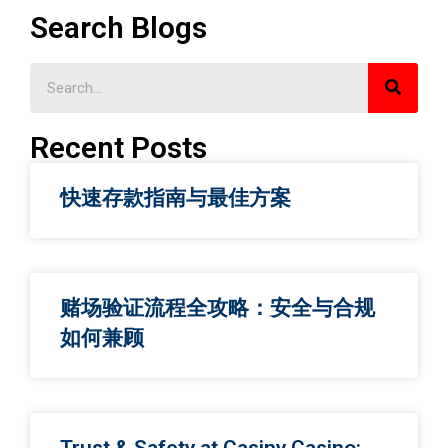
Search Blogs
Recent Posts
快速存款指南与最佳方案
赌场验证流程全攻略：安全与合规
如何兼顾
Trust & Safety at Casiny Casino: