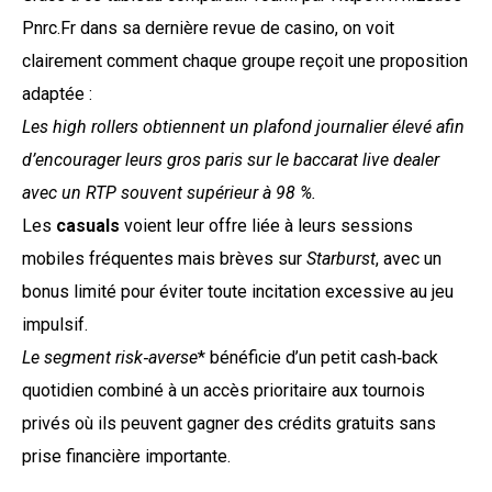
Pnrc.Fr dans sa dernière revue de casino, on voit
clairement comment chaque groupe reçoit une proposition
adaptée :
Les
high rollers
obtiennent un plafond journalier élevé afin
d’encourager leurs gros paris sur le baccarat live dealer
avec un RTP souvent supérieur à 98 %.
Les
casuals
voient leur offre liée à leurs sessions
mobiles fréquentes mais brèves sur
Starburst
, avec un
bonus limité pour éviter toute incitation excessive au jeu
impulsif.
Le segment
risk‑averse
* bénéficie d’un petit cash‑back
quotidien combiné à un accès prioritaire aux tournois
privés où ils peuvent gagner des crédits gratuits sans
prise financière importante.