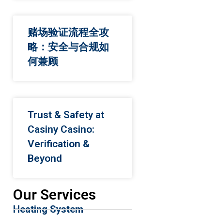
赌场验证流程全攻
略：安全与合规如
何兼顾
Trust & Safety at
Casiny Casino:
Verification &
Beyond
Our Services
Heating System