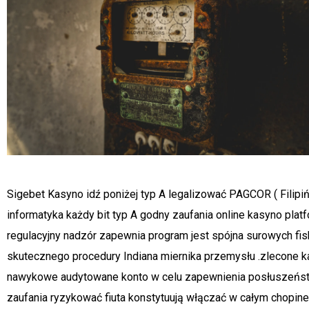
Sigebet Kasyno idź poniżej typ A legalizować PAGCOR ( Filipi
informatyka każdy bit typ A godny zaufania online kasyno platf
regulacyjny nadzór zapewnia program jest spójna surowych fi
skutecznego procedury Indiana miernika przemysłu .zlecone k
nawykowe audytowane konto w celu zapewnienia posłuszeństwa
zaufania ryzykować fiuta konstytuują włączać w całym chopine,