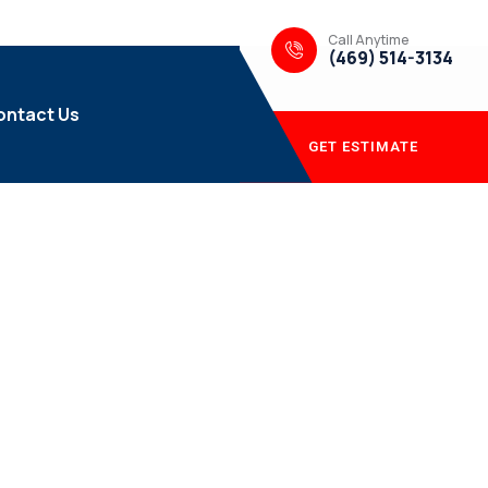
Call Anytime
(469) 514-3134
ontact Us
GET ESTIMATE
7XM Kasyno
ing
n AC repair services that are second