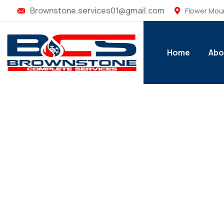
Brownstone.services01@gmail.com
Flower Mou
Home
Abo
Cecha Mowy I Z Powrot
Hazardowe Casino Pandid
Don’t let a malfunctioning AC system disrupt your comfo
to none in Canal Winchester, OH.