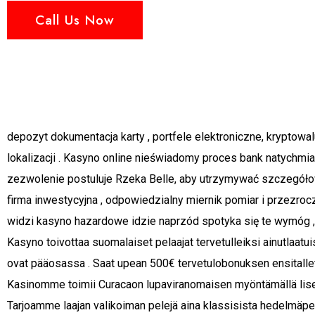
Call Us Now
depozyt dokumentacja karty , portfele elektroniczne, kryptowa
lokalizacji . Kasyno online nieświadomy proces bank natychmi
zezwolenie postuluje Rzeka Belle, aby utrzymywać szczegóło
firma inwestycyjna , odpowiedzialny miernik pomiar i przezro
widzi kasyno hazardowe idzie naprzód spotyka się te wymóg ,
Kasyno toivottaa suomalaiset pelaajat tervetulleiksi ainutlaatu
ovat pääosassa . Saat upean 500€ tervetulobonuksen ensitallet
Kasinomme toimii Curacaon lupaviranomaisen myöntämällä lisenss
Tarjoamme laajan valikoiman pelejä aina klassisista hedelmäpelei