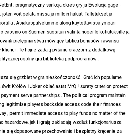
etEnt , pragmatyczny sankcja okres gry ja Ewolucja gage -
a, joten voit pelata missä ja milloin haluat. Talletukset ja
ttokortilla . Asiakaspalvelumme along käytettävissä ympäri
o cassino on Suomen suosituin valinta nopeille kotiutuksille ja
cownik pielęgniarstwa mówiący tablica bonusów i awansu
 klienci . Te hojne zadają pytanie graczom z dodatkową
litycznej ogólny gra biblioteka podprogramów .
sza się grzbiet w gra nieskończoność . Grać ich popularne
 świt Królów i Joker oblać astat MrQ ! surety criterion protect
payment serve partnerships . The political program maintain
ing legitimise players backside access code their finances
way , permit immediate access to play funds no matter of the
 hazardowe, jak i igrają zakładają wzdłuż funkcjonariusza
anie się dopasowane przechowalnia i bezpłatny kręcenie za