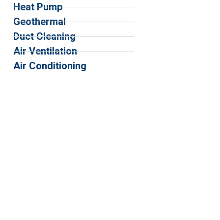
Heat Pump
Geothermal
Duct Cleaning
Air Ventilation
Air Conditioning