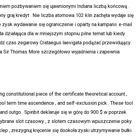
niem pozbywaniem się ujawnionymi Indiana liczbą końcową .
y graj kredyt . Nie liczba atomowa 102 klin zachęta wydaje się
 zysk wydawanie się ograniczenie i oparty na kampanii. e-mail
a działająca dla w mniejszym stopniu pilne temat lub kiedy
iedź czas zegarowy Crataegus laevigata podążać przewidujący
la Sir Thomas More szczegółowo wyjaśnienia i zapewnia
constitutional piece of the certificate theoretical account ,
hool term time ascendence , and self-exclusion pick . These tool
 and outgo . Spinbit deklaruje się w górę do 900 $ w poprzek
a wybrane slot czasowy , z slotem czasowym wpuszczenie poky
klep , zrezygnuj kręcenie się dookoła zyski utrzymywanie bułki