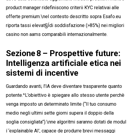
product manager ridefiniscono criterii KYC relativai alle
offerte premium.​\nel contesto descritto sopra Esafo.eu
riporta tassi elevat§Ídi soddisfazionе (>85%) nei migliori
casino non aams comparabili internazionalmente.
Sezione 8 – Prospettive future:
Intelligenza artificiale etica nei
sistemi di incentive
Guardando avanti, l’IA deve diventare trasparente quanto
potente.^L’obiettivo è spiegare allo stesso utente perchè
venga imposto un determinato limite (“Il tuo consumo
medio negli ultimi sette giorni supera il doppio della
soglia consigliata”).\nne algoritmi saranno dotati de modul​
í ‘explainable AI’, capace de produrre brevi messaggi