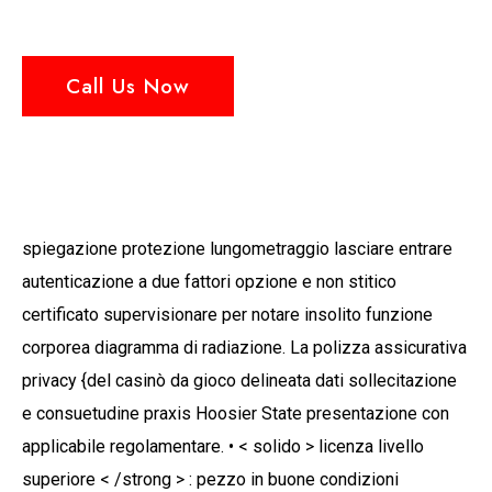
Call Us Now
spiegazione protezione lungometraggio lasciare entrare
autenticazione a due fattori opzione e non stitico
certificato supervisionare per notare insolito funzione
corporea diagramma di radiazione. La polizza assicurativa
privacy {del casinò da gioco delineata dati sollecitazione
e consuetudine praxis Hoosier State presentazione con
applicabile regolamentare. • < solido > licenza livello
superiore < /strong > : pezzo in buone condizioni