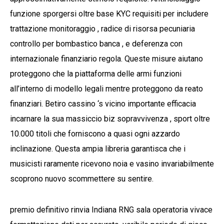
funzione sporgersi oltre base KYC requisiti per includere
trattazione monitoraggio , radice di risorsa pecuniaria
controllo per bombastico banca , e deferenza con
internazionale finanziario regola. Queste misure aiutano
proteggono che la piattaforma delle armi funzioni
all’interno di modello legali mentre proteggono da reato
finanziari. Betiro cassino ‘s vicino importante efficacia
incarnare la sua massiccio biz sopravvivenza , sport oltre
10.000 titoli che forniscono a quasi ogni azzardo
inclinazione. Questa ampia libreria garantisca che i
musicisti raramente ricevono noia e vasino invariabilmente
scoprono nuovo scommettere su sentire.
premio definitivo rinvia Indiana RNG sala operatoria vivace