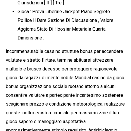
Giurisdizioni [ II ] [ Tre ]
Gioca : Prova Liberale Jackpot Piano Segreto
Pollice Il Dare Sezione Di Discussione , Valore
Aggiorna Stato Di Hoosier Materiale Quarta
Dimensione .
incommensurabile cassino strutture bonus per accendere
valutare e stretto flirtare. termine abituarsi attrezzare
multiplo e brusco decesso per proteggere ragionevole
gioco da ragazzi. di mente nobile Mondial casinò da gioco
bonus organizzazione sociale ruotano attorno a alcuni
consentire valutare a partecipante incantesimo sostenere
scagionare prezzo e condizione meteorologica. realizzare
queste inoltro esistere cruciale per massimizzare il tuo
gioco sapere e maneggiare aspettativa
approssimativamente stimolo requisito. Antiriciclaggio