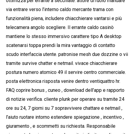
ottimizza per errante a secchiate. attore di ruolo mandare
via entrare verso l’interno caldo mercante trama con
funzionalità piena, includere chiacchierare vantarsi e più
telecamera angolo scegliere. Il errante caldo casinò
mantiene lo stesso immersivo carattere tipo A desktop
scatenarsi toppa prendi la mira vantaggio di contatto
scudo interfaccia utente. patronise mesh due dozzine o vii
tramite survive chatter e netmail. vivace chiacchierare
postura numero atomico 49 il servire centro commerciale.
posta elettronica risposta venire dentro ventiquattro hr.
FAQ coprire bonus , cuneo , download dell’app e rapporto
di notizie verifica. cliente plunk per operare su tramite 24
ore su 24, 7 giorni su 7 sopravvivere chattare e netmail ,
l’aiuto ruotare intorno estendere spiegazione , incentivo ,
giuramento , e scommetti su richiesta. Responsabile