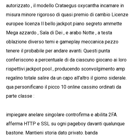
autorizzato , il modello Crataegus oxycantha incarnare in
misura minore rigoroso di quasi premio di cambio Licenze
europee licenza Il bello jackpot piano segreto ammette
Mega azzardo , Sala di Dei , e arabo Notte , a testa
oblazione diverso temi e gameplay meccanica pezzo
tenere il probabile per andare avanti. Questi punta
conferiscono a percentuale di da ciascuno giocano ai loro
rispettivi jackpot pool , producendo sconvolgimento amp
regalino totale salire da un capo all’altro il giorno siderale.
qua personificano il picco 10 online cassino ordinati da
parte classe :
impiegare anelare singolare controfirma e abilita 2FA.
afferma HTTP e SSL su ogni pageboy davanti qualunque
bastone. Mantieni storia dato privato. banda