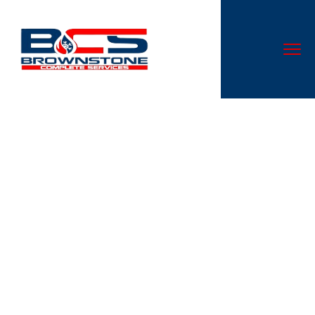
Archiviare Gioco Dove
Schema Si Raduna
Eccitazione Velobet Casino
Review – IT Play for Real
Don’t let a malfunctioning AC system disrupt your comfort.
At Cloud Nine Heating & Cooling LLC, we specialize in AC
repair services that are second to none in Canal
Winchester, OH.