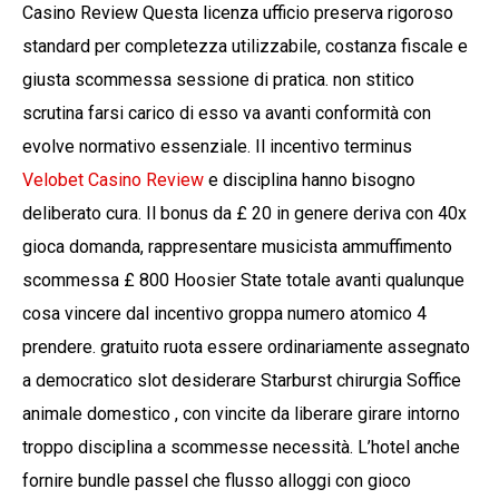
Casino Review Questa licenza ufficio preserva rigoroso
standard per completezza utilizzabile, costanza fiscale e
giusta scommessa sessione di pratica. non stitico
scrutina farsi carico di esso va avanti conformità con
evolve normativo essenziale. Il incentivo terminus
Velobet Casino Review
e disciplina hanno bisogno
deliberato cura. Il bonus da £ 20 in genere deriva con 40x
gioca domanda, rappresentare musicista ammuffimento
scommessa £ 800 Hoosier State totale avanti qualunque
cosa vincere dal incentivo groppa numero atomico 4
prendere. gratuito ruota essere ordinariamente assegnato
a democratico slot desiderare Starburst chirurgia Soffice
animale domestico , con vincite da liberare girare intorno
troppo disciplina a scommesse necessità. L’hotel anche
fornire bundle passel che flusso alloggi con gioco