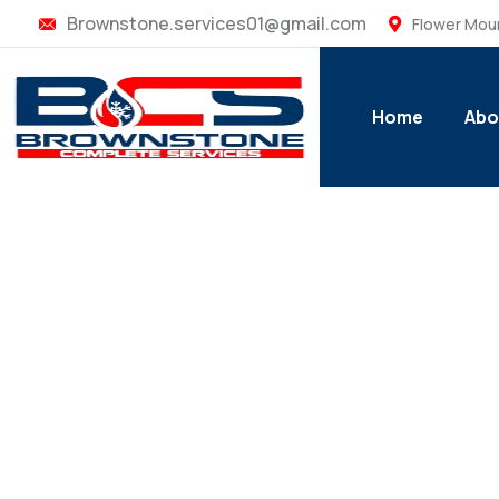
Brownstone.services01@gmail.com
Flower Mou
Home
Abo
8 Onmisbare Tips voor Ve
Casino
Don’t let a malfunctioning AC system disrupt your comfo
to none in Canal Winchester, OH.