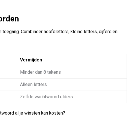
orden
oegang. Combineer hoofdletters, kleine letters, cijfers en
Vermijden
Minder dan 8 tekens
Alleen letters
Zelfde wachtwoord elders
twoord al je winsten kan kosten?