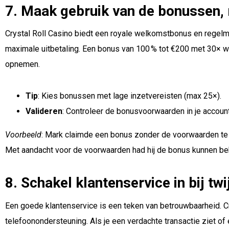
7. Maak gebruik van de bonussen,
Crystal Roll Casino biedt een royale welkomstbonus en regelm
maximale uitbetaling. Een bonus van 100 % tot €200 met 30× wa
opnemen.
Tip
: Kies bonussen met lage inzetvereisten (max 25×).
Valideren
: Controleer de bonusvoorwaarden in je account
Voorbeeld
: Mark claimde een bonus zonder de voorwaarden te l
Met aandacht voor de voorwaarden had hij de bonus kunnen b
8. Schakel klantenservice in bij twi
Een goede klantenservice is een teken van betrouwbaarheid. Cry
telefoonondersteuning. Als je een verdachte transactie ziet of