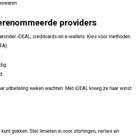
bewaren.
gerenommeerde providers
aaronder iDEAL, creditcards en e‑wallets. Kies voor methoden
FA).
dig.
d.
aar uitbetaling weken wachten. Met iDEAL kreeg ze haar winst
kunt gokken. Stel limieten in voor stortingen, verlies en