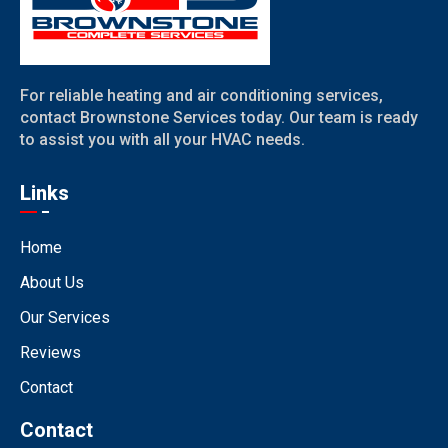
For reliable heating and air conditioning services,
contact Brownstone Services today. Our team is ready
to assist you with all your HVAC needs.
Links
Home
About Us
Our Services
Reviews
Contact
Contact