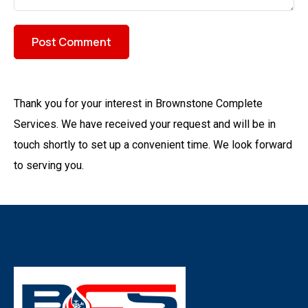
Thank you for your interest in Brownstone Complete
Services. We have received your request and will be in
touch shortly to set up a convenient time. We look forward
to serving you.