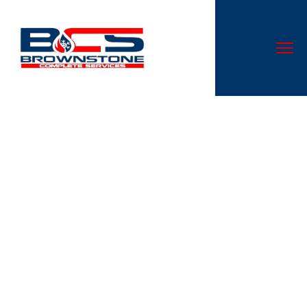
5 Vinkkiä Jackpottien
Valloittamiseen Rizk Casinolla
Don’t let a malfunctioning AC system disrupt your comfort.
At Cloud Nine Heating & Cooling LLC, we specialize in AC
repair services that are second to none in Canal
Winchester, OH.