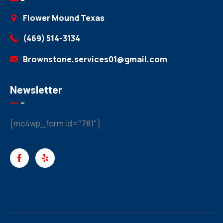
Flower Mound Texas
(469) 514-3134
Brownstone.services01@gmail.com
Newsletter
[mc4wp_form id="781"]