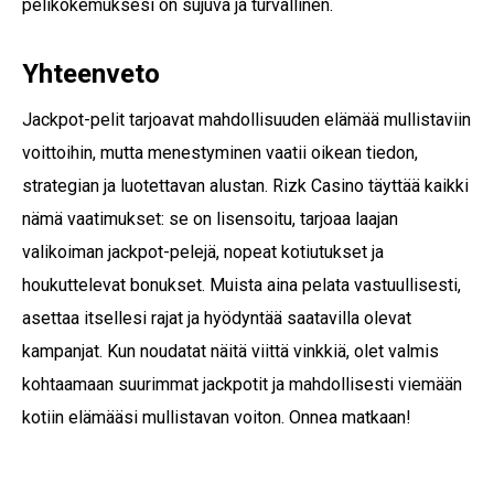
pelikokemuksesi on sujuva ja turvallinen.
Yhteenveto
Jackpot-pelit tarjoavat mahdollisuuden elämää mullistaviin
voittoihin, mutta menestyminen vaatii oikean tiedon,
strategian ja luotettavan alustan. Rizk Casino täyttää kaikki
nämä vaatimukset: se on lisensoitu, tarjoaa laajan
valikoiman jackpot-pelejä, nopeat kotiutukset ja
houkuttelevat bonukset. Muista aina pelata vastuullisesti,
asettaa itsellesi rajat ja hyödyntää saatavilla olevat
kampanjat. Kun noudatat näitä viittä vinkkiä, olet valmis
kohtaamaan suurimmat jackpotit ja mahdollisesti viemään
kotiin elämääsi mullistavan voiton. Onnea matkaan!