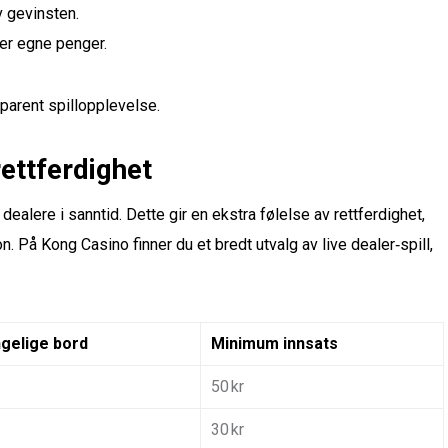
v gevinsten.
ser egne penger.
sparent spillopplevelse.
 rettferdighet
ealere i sanntid. Dette gir en ekstra følelse av rettferdighet,
n. På Kong Casino finner du et bredt utvalg av live dealer‑spill,
ngelige bord
Minimum innsats
50 kr
30 kr