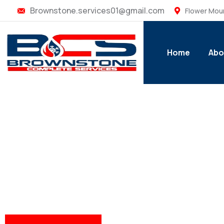
Brownstone.services01@gmail.com
Flower Mou
Home
Abo
5 effektive strategier for
Don’t let a malfunctioning AC system disrupt your comfo
to none in Canal Winchester, OH.