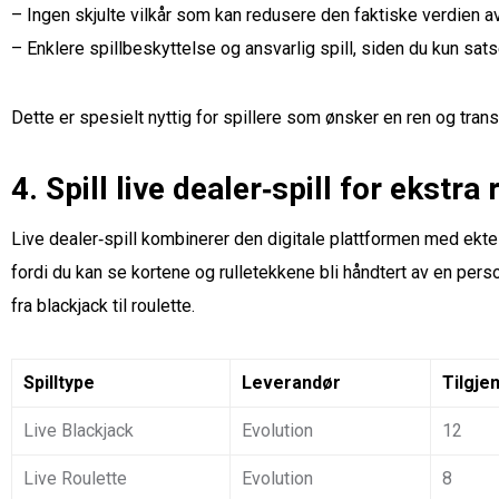
– Ingen skjulte vilkår som kan redusere den faktiske verdien a
– Enklere spillbeskyttelse og ansvarlig spill, siden du kun sat
Dette er spesielt nyttig for spillere som ønsker en ren og tran
4. Spill live dealer‑spill for ekstra
Live dealer‑spill kombinerer den digitale plattformen med ekte d
fordi du kan se kortene og rulletekkene bli håndtert av en perso
fra blackjack til roulette.
Spilltype
Leverandør
Tilgje
Live Blackjack
Evolution
12
Live Roulette
Evolution
8