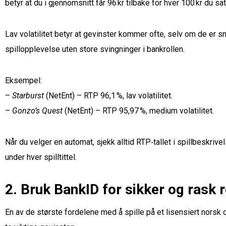
betyr at du i gjennomsnitt får 96 kr tilbake for hver 100 kr du s
Lav volatilitet betyr at gevinster kommer ofte, selv om de er s
spillopplevelse uten store svingninger i bankrollen.
Eksempel:
–
Starburst
(NetEnt) – RTP 96,1 %, lav volatilitet.
–
Gonzo’s Quest
(NetEnt) – RTP 95,97 %, medium volatilitet.
Når du velger en automat, sjekk alltid RTP‑tallet i spillbeskriv
under hver spilltittel.
2. Bruk BankID for sikker og rask r
En av de største fordelene med å spille på et lisensiert norsk 