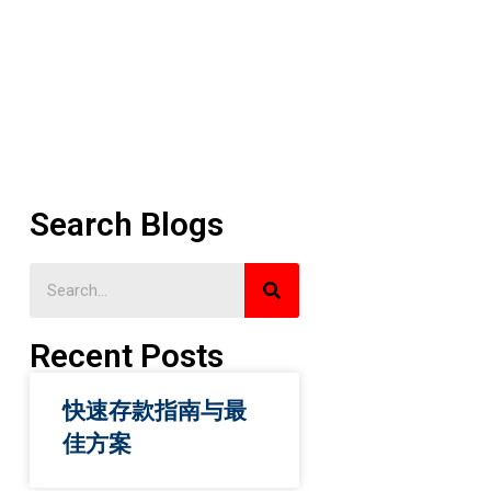
Search Blogs
Recent Posts
快速存款指南与最
佳方案