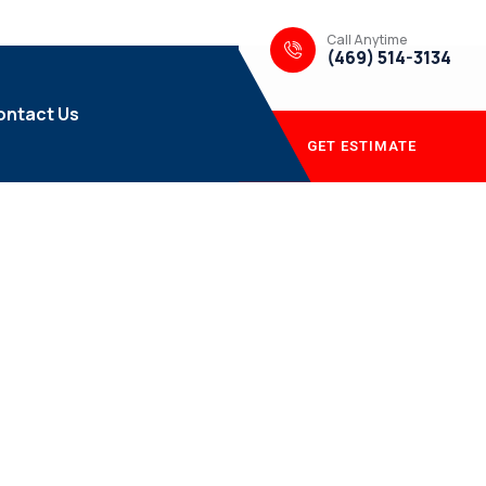
Call Anytime
(469) 514-3134
ontact Us
GET ESTIMATE
Kong Casino
n AC repair services that are second