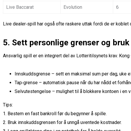
Live Baccarat
Evolution
6
Live dealer‑spill har også ofte raskere uttak fordi de er koblet
5. Sett personlige grenser og bruk
Ansvarlig spill er en integrert del av Lotteritilsynets krav. Kong
Innskuddsgrense – sett en maksimal sum per dag, uke e
Tap‑grense – automatisk pause når du har nådd et forhånd
Selvutestengelse – mulighet til å blokkere kontoen i en v
Tips:
1. Bestem en fast bankroll før du begynner å spille.
2. Bruk innskuddsgrensen for å unngå uventede kostnader.