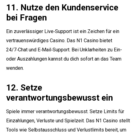
11. Nutze den Kundenservice
bei Fragen
Ein zuverlässiger Live‑Support ist ein Zeichen für ein
vertrauenswürdiges Casino. Das N1 Casino bietet
24/7‑Chat und E‑Mail‑Support. Bei Unklarheiten zu Ein-
oder Auszahlungen kannst du dich sofort an das Team
wenden.
12. Setze
verantwortungsbewusst ein
Spiele immer verantwortungsbewusst. Setze Limits für
Einzahlungen, Verluste und Spielzeit. Das N1 Casino stellt
Tools wie Selbstausschluss und Verlustlimits bereit, um