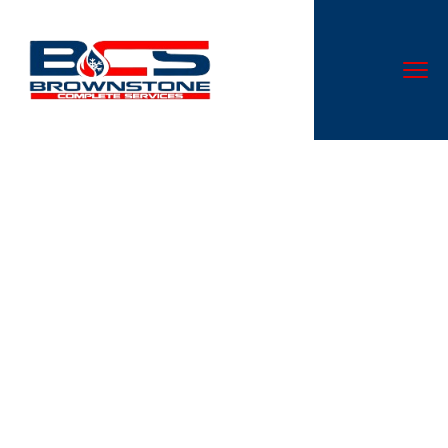
15 unwiderstehliche Tipps für
ein erfolgreiches
Weihnachts‑Gaming im N1
Casino
Don’t let a malfunctioning AC system disrupt your comfort.
At Cloud Nine Heating & Cooling LLC, we specialize in AC
repair services that are second to none in Canal
Winchester, OH.