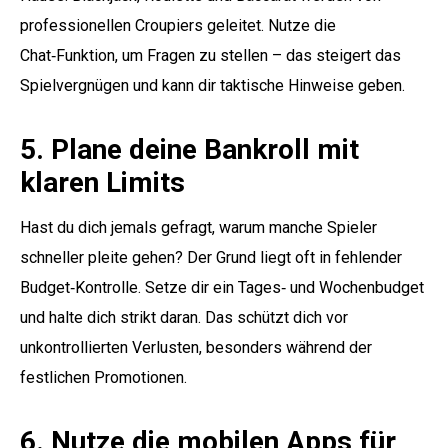
professionellen Croupiers geleitet. Nutze die
Chat‑Funktion, um Fragen zu stellen – das steigert das
Spielvergnügen und kann dir taktische Hinweise geben.
5. Plane deine Bankroll mit
klaren Limits
Hast du dich jemals gefragt, warum manche Spieler
schneller pleite gehen? Der Grund liegt oft in fehlender
Budget‑Kontrolle. Setze dir ein Tages‑ und Wochenbudget
und halte dich strikt daran. Das schützt dich vor
unkontrollierten Verlusten, besonders während der
festlichen Promotionen.
6. Nutze die mobilen Apps für