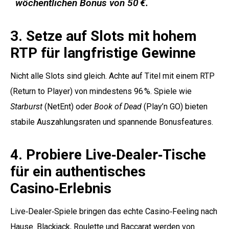
wöchentlichen Bonus von 50 €.
3. Setze auf Slots mit hohem
RTP für langfristige Gewinne
Nicht alle Slots sind gleich. Achte auf Titel mit einem RTP
(Return to Player) von mindestens 96 %. Spiele wie
Starburst
(NetEnt) oder
Book of Dead
(Play’n GO) bieten
stabile Auszahlungsraten und spannende Bonusfeatures.
4. Probiere Live‑Dealer‑Tische
für ein authentisches
Casino‑Erlebnis
Live‑Dealer‑Spiele bringen das echte Casino‑Feeling nach
Hause. Blackjack, Roulette und Baccarat werden von