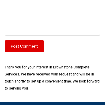
Thank you for your interest in Brownstone Complete
Services. We have received your request and will be in
touch shortly to set up a convenient time. We look forward
to serving you.