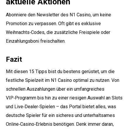
aktuelle Aktionen
Abonniere den Newsletter des N1 Casino, um keine
Promotion zu verpassen. Oft gibt es exklusive
Weihnachts‑Codes, die zusätzliche Freispiele oder
Einzahlungsboni freischalten.
Fazit
Mit diesen 15 Tipps bist du bestens gerüstet, um die
festliche Spielzeit im N1 Casino optimal zu nutzen. Von
schnellen Auszahlungen über ein umfangreiches
VIP‑Programm bis hin zu einer riesigen Auswahl an Slots
und Live‑Dealer‑Spielen – das Portal bietet alles, was
deutsche Spieler für ein sicheres und unterhaltsames
Online‑Casino‑Erlebnis benötigen. Denk immer daran,