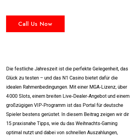
Call Us Now
Die festliche Jahreszeit ist die perfekte Gelegenheit, das
Glück zu testen – und das N1 Casino bietet dafür die
idealen Rahmenbedingungen. Mit einer MGA‑Lizenz, über
4 000 Slots, einem breiten Live‑Dealer‑Angebot und einem
großzügigen VIP‑Programm ist das Portal für deutsche
Spieler bestens gerüstet. In diesem Beitrag zeigen wir dir
15 praxisnahe Tipps, wie du das Weihnachts‑Gaming
optimal nutzt und dabei von schnellen Auszahlungen,