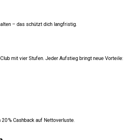
lten – das schützt dich langfristig.
ub mit vier Stufen. Jeder Aufstieg bringt neue Vorteile:
en 20 % Cashback auf Nettoverluste.