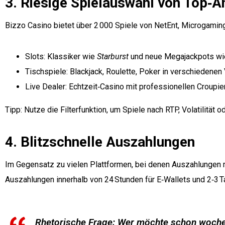
3. Riesige Spielauswahl von Top‑A
Bizzo Casino bietet über 2 000 Spiele von NetEnt, Microgaming
Slots: Klassiker wie
Starburst
und neue Megajackpots w
Tischspiele: Blackjack, Roulette, Poker in verschiedenen 
Live Dealer: Echtzeit‑Casino mit professionellen Croupie
Tipp: Nutze die Filterfunktion, um Spiele nach RTP, Volatilität 
4. Blitzschnelle Auszahlungen
Im Gegensatz zu vielen Plattformen, bei denen Auszahlungen 
Auszahlungen innerhalb von 24 Stunden für E‑Wallets und 2‑3 
Rhetorische Frage:
Wer möchte schon wochen