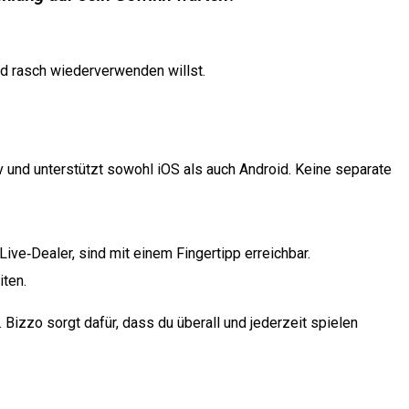
eld rasch wiederverwenden willst.
 und unterstützt sowohl iOS als auch Android. Keine separate
Live‑Dealer, sind mit einem Fingertipp erreichbar.
iten.
izzo sorgt dafür, dass du überall und jederzeit spielen