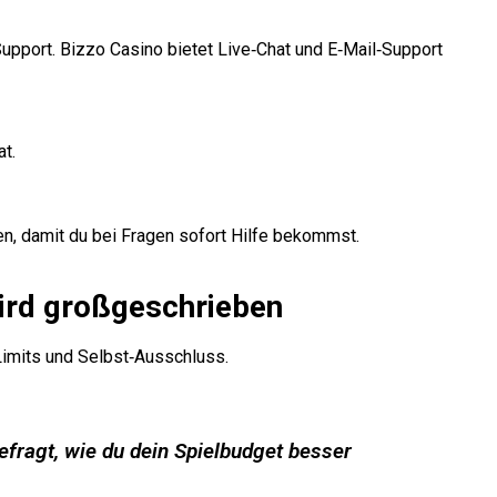
Support. Bizzo Casino bietet Live‑Chat und E‑Mail‑Support
at.
en, damit du bei Fragen sofort Hilfe bekommst.
wird großgeschrieben
‑Limits und Selbst‑Ausschluss.
fragt, wie du dein Spielbudget besser