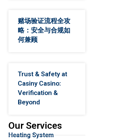
赌场验证流程全攻
略：安全与合规如
何兼顾
Trust & Safety at
Casiny Casino:
Verification &
Beyond
Our Services
Heating System