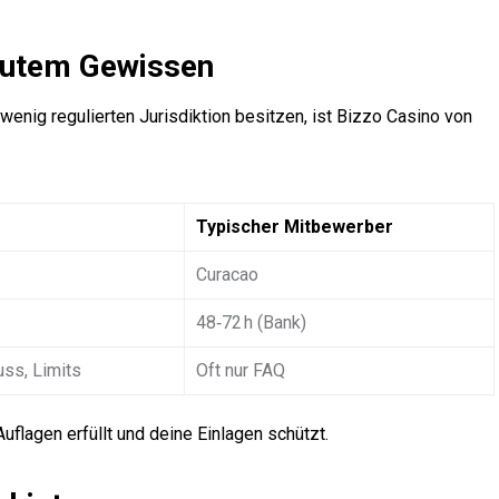
 gutem Gewissen
 wenig regulierten Jurisdiktion besitzen, ist Bizzo Casino von
Typischer Mitbewerber
Curacao
48‑72 h (Bank)
ss, Limits
Oft nur FAQ
uflagen erfüllt und deine Einlagen schützt.