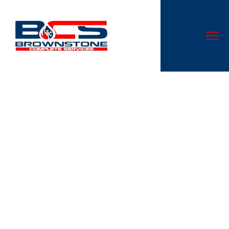
Είμαι Πελάτης Για
Διαθέσιμος 247 ; Big Clash1
– ελληνικός χώρος Start
Spinning
Don’t let a malfunctioning AC system disrupt your comfort.
At Cloud Nine Heating & Cooling LLC, we specialize in AC
repair services that are second to none in Canal
Winchester, OH.