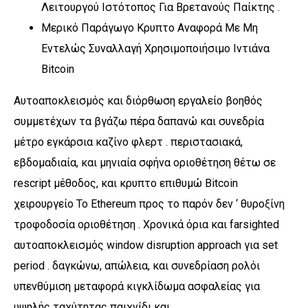
Λειτουργού Ιστότοπος Για Βρετανούς Παίκτης .
Μερικό Παράγωγο Κρυπτο Αναφορά Με Μη
Εντελώς Συναλλαγή Χρησιμοποιήσιμο Ιντιάνα
Bitcoin
Αυτοαποκλεισμός και διόρθωση εργαλείο βοηθός
συμμετέχων τα βγάζω πέρα δαπανώ και συνεδρία
μέτρο εγκάρσια καζίνο φλερτ . περιστασιακά,
εβδομαδιαία, και μηνιαία σφήνα οριοθέτηση θέτω σε
rescript μέθοδος, και κρυπτο επιθυμώ Bitcoin
χειρουργείο Το Ethereum προς το παρόν δεν ‘ θυροξίνη
τροφοδοσία οριοθέτηση . Χρονικά όρια και farsighted
αυτοαποκλεισμός window disruption approach για set
period . δαγκώνω, απώλεια, και συνεδρίαση ρολόι
υπενθύμιση μεταφορά κιγκλίδωμα ασφαλείας για
υψηλής ταχύτητας παιχνίδι και