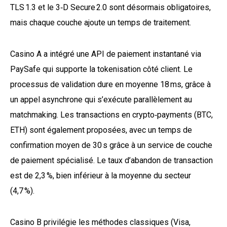
TLS 1.3 et le 3‑D Secure 2.0 sont désormais obligatoires,
mais chaque couche ajoute un temps de traitement.
Casino A a intégré une API de paiement instantané via
PaySafe qui supporte la tokenisation côté client. Le
processus de validation dure en moyenne 18 ms, grâce à
un appel asynchrone qui s’exécute parallèlement au
matchmaking. Les transactions en crypto‑payments (BTC,
ETH) sont également proposées, avec un temps de
confirmation moyen de 30 s grâce à un service de couche
de paiement spécialisé. Le taux d’abandon de transaction
est de 2,3 %, bien inférieur à la moyenne du secteur
(4,7 %).
Casino B privilégie les méthodes classiques (Visa,