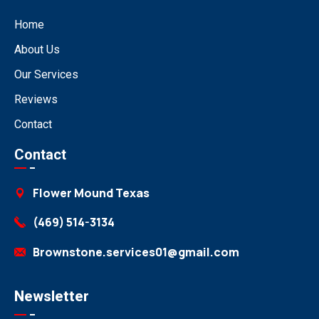
Home
About Us
Our Services
Reviews
Contact
Contact
Flower Mound Texas
(469) 514-3134
Brownstone.services01@gmail.com
Newsletter