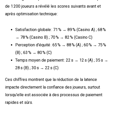
de 1 200 joueurs a révélé les scores suivants avant et
après optimisation technique :
Satisfaction globale : 71 % → 89 % (Casino A) ; 68 %
→ 78 % (Casino B) ; 70 % → 82 % (Casino C)
Perception d’équité : 65 % → 88 % (A) ; 60 % → 75 %
(B) ; 63 % → 80 % (C)
Temps moyen de paiement : 22 s → 12 s (A) ; 35 s →
28 s (B) ; 30 s → 22 s (C)
Ces chiffres montrent que la réduction de la latence
impacte directement la confiance des joueurs, surtout
lorsqu’elle est associée à des processus de paiement
rapides et sûrs.