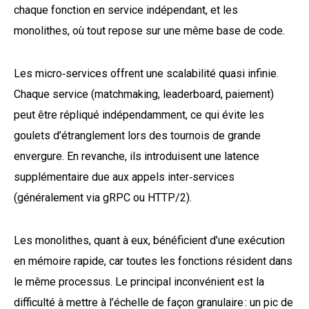
chaque fonction en service indépendant, et les
monolithes, où tout repose sur une même base de code.
Les micro‑services offrent une scalabilité quasi infinie.
Chaque service (matchmaking, leaderboard, paiement)
peut être répliqué indépendamment, ce qui évite les
goulets d’étranglement lors des tournois de grande
envergure. En revanche, ils introduisent une latence
supplémentaire due aux appels inter‑services
(généralement via gRPC ou HTTP/2).
Les monolithes, quant à eux, bénéficient d’une exécution
en mémoire rapide, car toutes les fonctions résident dans
le même processus. Le principal inconvénient est la
difficulté à mettre à l’échelle de façon granulaire : un pic de