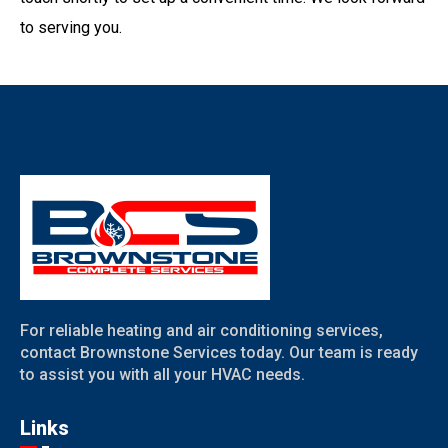
to serving you.
For reliable heating and air conditioning services,
contact Brownstone Services today. Our team is ready
to assist you with all your HVAC needs.
Links