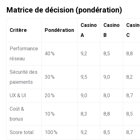
Matrice de décision (pondération)
Casino
Casino
Casin
Critère
Pondération
A
B
C
Performance
40 %
9,2
8,5
8,8
réseau
Sécurité des
30 %
9,5
9,0
8,2
paiements
UX & UI
20 %
9,0
8,0
8,7
Coût &
10 %
8,3
8,8
8,5
bonus
Score total
100 %
9,2
8,5
8,7