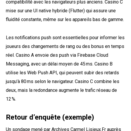
compatibilité avec les navigateurs plus anciens. Casino C
mise sur une UI native hybride (Flutter) qui assure une
fluidité constante, même sur les appareils bas de gamme.
Les notifications push sont essentielles pour informer les
joueurs des changements de rang ou des bonus en temps
réel. Casino A envoie des push via Firebase Cloud
Messaging, avec un délai moyen de 45 ms. Casino B
utilise les Web Push API, qui peuvent subir des retards
jusqu’à 80 ms selon le navigateur. Casino C combine les
deux, mais la redondance augmente le trafic réseau de
12 %.
Retour d’enquête (exemple)
Un sondage mené par Archives Carmel Lisieux.Fr auprès