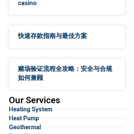
casino
快速存款指南与最佳方案
赌场验证流程全攻略：安全与合规
如何兼顾
Our Services
Heating System
Heat Pump
Geothermal