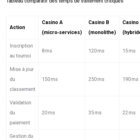
Tableau comparatif des temps de traitement critiques
Casino A
Casino B
Casino
Action
(micro‑services)
(monolithe)
(hybrid
Inscription
8 ms
120 ms
15 ms
au tournoi
Mise à jour
du
150 ms
250 ms
190 ms
classement
Validation
du
20 ms
35 ms
22 ms
paiement
Gestion du