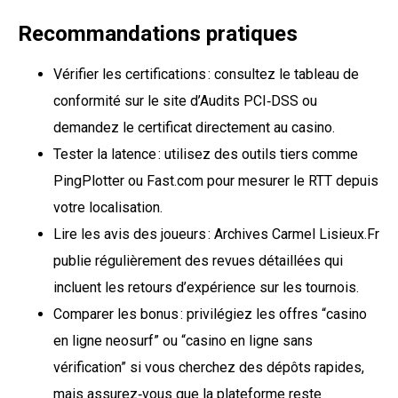
Recommandations pratiques
Vérifier les certifications : consultez le tableau de
conformité sur le site d’Audits PCI‑DSS ou
demandez le certificat directement au casino.
Tester la latence : utilisez des outils tiers comme
PingPlotter ou Fast.com pour mesurer le RTT depuis
votre localisation.
Lire les avis des joueurs : Archives Carmel Lisieux.Fr
publie régulièrement des revues détaillées qui
incluent les retours d’expérience sur les tournois.
Comparer les bonus : privilégiez les offres “casino
en ligne neosurf” ou “casino en ligne sans
vérification” si vous cherchez des dépôts rapides,
mais assurez‑vous que la plateforme reste