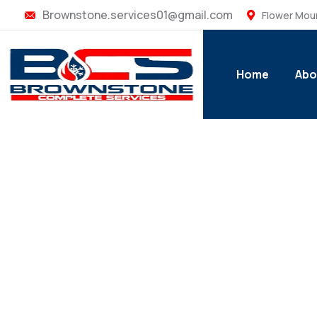
Brownstone.services01@gmail.com
Flower Mou
Home
Abo
Virtuelle Sportwetten b
24/7 Action
Don’t let a malfunctioning AC system disrupt your comfo
to none in Canal Winchester, OH.