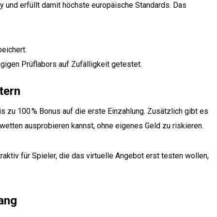
ty und erfüllt damit höchste europäische Standards. Das
eichert.
igen Prüflabors auf Zufälligkeit getestet.
tern
 zu 100 % Bonus auf die erste Einzahlung. Zusätzlich gibt es
twetten ausprobieren kannst, ohne eigenes Geld zu riskieren.
ktiv für Spieler, die das virtuelle Angebot erst testen wollen,
ang