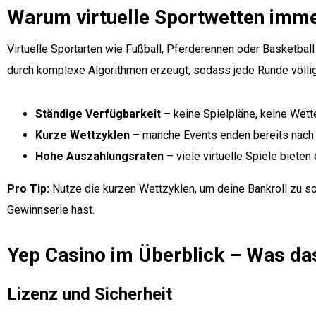
Warum virtuelle Sportwetten imme
Virtuelle Sportarten wie Fußball, Pferderennen oder Basketball
durch komplexe Algorithmen erzeugt, sodass jede Runde völlig 
Ständige Verfügbarkeit
– keine Spielpläne, keine Wet
Kurze Wettzyklen
– manche Events enden bereits nach 5
Hohe Auszahlungsraten
– viele virtuelle Spiele bieten
Pro Tip:
Nutze die kurzen Wettzyklen, um deine Bankroll zu sc
Gewinnserie hast.
Yep Casino im Überblick – Was d
Lizenz und Sicherheit