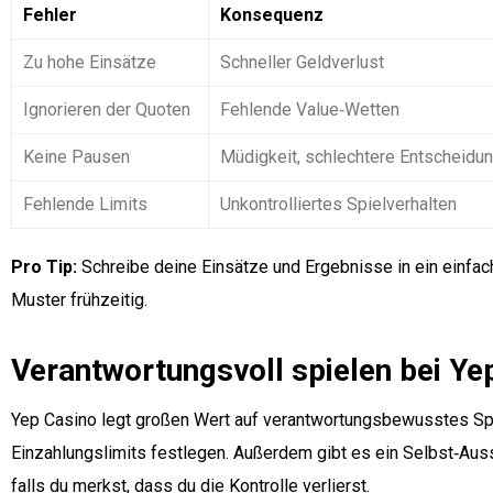
Fehler
Konsequenz
Zu hohe Einsätze
Schneller Geldverlust
Ignorieren der Quoten
Fehlende Value‑Wetten
Keine Pausen
Müdigkeit, schlechtere Entscheidu
Fehlende Limits
Unkontrolliertes Spielverhalten
Pro Tip:
Schreibe deine Einsätze und Ergebnisse in ein einfac
Muster frühzeitig.
Verantwortungsvoll spielen bei Ye
Yep Casino legt großen Wert auf verantwortungsbewusstes Spie
Einzahlungslimits festlegen. Außerdem gibt es ein Selbst‑Auss
falls du merkst, dass du die Kontrolle verlierst.