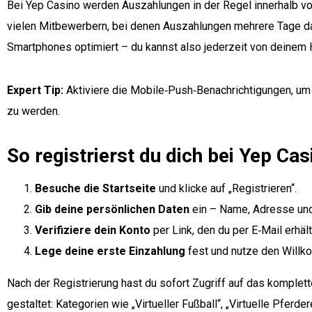
Bei Yep Casino werden Auszahlungen in der Regel innerhalb von
vielen Mitbewerbern, bei denen Auszahlungen mehrere Tage dau
Smartphones optimiert – du kannst also jederzeit von deinem 
Expert Tip:
Aktiviere die Mobile‑Push‑Benachrichtigungen, um 
zu werden.
So registrierst du dich bei Yep Cas
Besuche die Startseite
und klicke auf „Registrieren“.
Gib deine persönlichen Daten
ein – Name, Adresse und 
Verifiziere dein Konto
per Link, den du per E‑Mail erhält
Lege deine erste Einzahlung
fest und nutze den Will
Nach der Registrierung hast du sofort Zugriff auf das komplette
gestaltet: Kategorien wie „Virtueller Fußball“, „Virtuelle Pferd