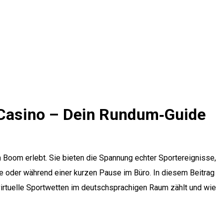
p Casino – Dein Rundum‑Guide
n Boom erlebt. Sie bieten die Spannung echter Sportereignisse,
e oder während einer kurzen Pause im Büro. In diesem Beitrag
virtuelle Sportwetten im deutschsprachigen Raum zählt und wie