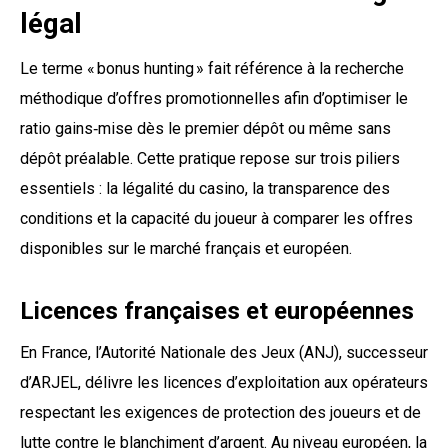
légal
Le terme « bonus hunting » fait référence à la recherche
méthodique d’offres promotionnelles afin d’optimiser le
ratio gains‑mise dès le premier dépôt ou même sans
dépôt préalable. Cette pratique repose sur trois piliers
essentiels : la légalité du casino, la transparence des
conditions et la capacité du joueur à comparer les offres
disponibles sur le marché français et européen.
Licences françaises et européennes
En France, l’Autorité Nationale des Jeux (ANJ), successeur
d’ARJEL, délivre les licences d’exploitation aux opérateurs
respectant les exigences de protection des joueurs et de
lutte contre le blanchiment d’argent. Au niveau européen, la