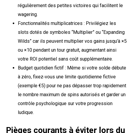
régulièrement des petites victoires qui facilitent le
wagering.
Fonctionnalités multiplicatrices : Privilégiez les
slots dotés de symboles “Multiplier” ou “Expanding
Wilds” car ils peuvent multiplier vos gains jusqu’à ×5
ou ×10 pendant un tour gratuit, augmentant ainsi
votre ROI potentiel sans coût supplémentaire.
Budget quotidien fictif : Même si votre solde débute
à zéro, fixez‑vous une limite quotidienne fictive
(exemple €5) pour ne pas dépasser trop rapidement
le nombre maximum de spins autorisés et garder un
contrôle psychologique sur votre progression
ludique.
Pièges courants à éviter lors du