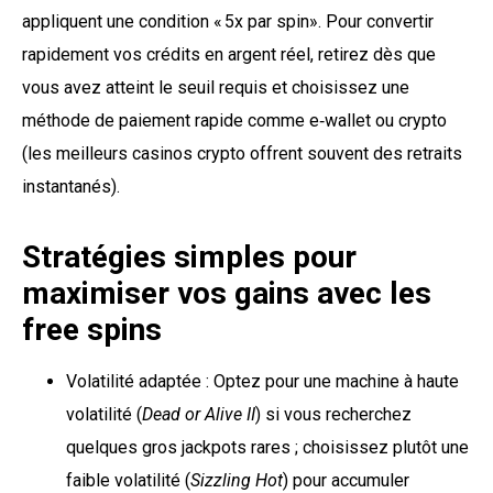
appliquent une condition « 5x par spin». Pour convertir
rapidement vos crédits en argent réel, retirez dès que
vous avez atteint le seuil requis et choisissez une
méthode de paiement rapide comme e‑wallet ou crypto
(les meilleurs casinos crypto offrent souvent des retraits
instantanés).
Stratégies simples pour
maximiser vos gains avec les
free spins
Volatilité adaptée : Optez pour une machine à haute
volatilité (
Dead or Alive II
) si vous recherchez
quelques gros jackpots rares ; choisissez plutôt une
faible volatilité (
Sizzling Hot
) pour accumuler