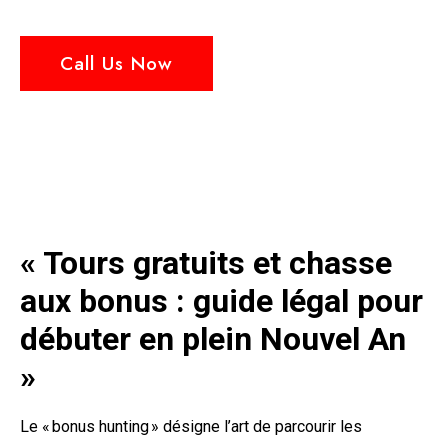
Call Us Now
« Tours gratuits et chasse
aux bonus : guide légal pour
débuter en plein Nouvel An
»
Le « bonus hunting » désigne l’art de parcourir les