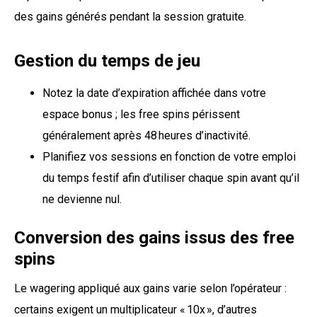
des gains générés pendant la session gratuite.
Gestion du temps de jeu
Notez la date d’expiration affichée dans votre
espace bonus ; les free spins périssent
généralement après 48 heures d’inactivité.
Planifiez vos sessions en fonction de votre emploi
du temps festif afin d’utiliser chaque spin avant qu’il
ne devienne nul.
Conversion des gains issus des free
spins
Le wagering appliqué aux gains varie selon l’opérateur :
certains exigent un multiplicateur « 10x », d’autres