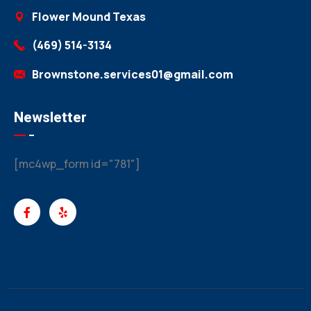
Flower Mound Texas
(469) 514-3134
Brownstone.services01@gmail.com
Newsletter
[mc4wp_form id="781"]