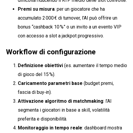
difficoltà riducendo il RTP medio delle slot coinvolte.
Premi su misura
: per un giocatore che ha
accumulato 2 000 € di turnover, l’AI può offrire un
bonus “cashback 10 %” o un invito a un evento VIP
con accesso a slot a jackpot progressivo.
Workflow di configurazione
Definizione obiettivi
(es. aumentare il tempo medio
di gioco del 15 %).
Caricamento parametri base
(budget premi,
fascia di buy‑in).
Attivazione algoritmo di matchmaking
: l’AI
segmenta i giocatori in base a skill, volatilità
preferita e disponibilità.
Monitoraggio in tempo reale
: dashboard mostra