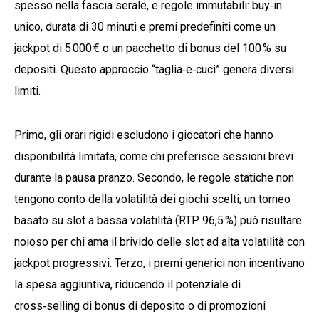
spesso nella fascia serale, e regole immutabili: buy‑in
unico, durata di 30 minuti e premi predefiniti come un
jackpot di 5 000 € o un pacchetto di bonus del 100 % su
depositi. Questo approccio “taglia‑e‑cuci” genera diversi
limiti.
Primo, gli orari rigidi escludono i giocatori che hanno
disponibilità limitata, come chi preferisce sessioni brevi
durante la pausa pranzo. Secondo, le regole statiche non
tengono conto della volatilità dei giochi scelti; un torneo
basato su slot a bassa volatilità (RTP 96,5 %) può risultare
noioso per chi ama il brivido delle slot ad alta volatilità con
jackpot progressivi. Terzo, i premi generici non incentivano
la spesa aggiuntiva, riducendo il potenziale di
cross‑selling di bonus di deposito o di promozioni