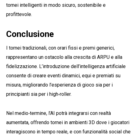
tornei intelligenti in modo sicuro, sostenibile e
profittevole.
Conclusione
I tornei tradizionali, con orari fissi e premi generici,
rappresentano un ostacolo alla crescita di ARPU e alla
fidelizzazione. L’introduzione dell’intelligenza artificiale
consente di creare eventi dinamici, equi e premiati su
misura, migliorando l’esperienza di gioco sia per i
principianti sia per i high‑roller.
Nel medio‑termine, l’AI potrà integrarsi con realtà
aumentata, offrendo tornei in ambienti 3D dove i giocatori
interagiscono in tempo reale, e con funzionalità social che