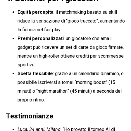
Equità percepita
: il matchmaking basato su skill
riduce la sensazione di “gioco truccato”, aumentando
la fiducia nel fair play.
Premi personalizzati
: un giocatore che ama i
gadget può ricevere un set di carte da gioco firmate,
mentre un high‑roller ottiene crediti per scommesse
sportive.
Scelta flessibile
: grazie a un calendario dinamico, è
possibile iscriversi a tornei “morning boost” (15
minuti) o “night marathon” (45 minuti) a seconda del
proprio ritmo.
Testimonianze
Luca, 34 anni, Milano
: “Ho provato il torneo AI di