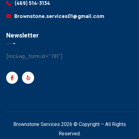
(469) 514-3134
Brownstone.services01@gmail.com
Newsletter
[mc4wp_form id="781"]
Brownstone Services 2026 © Copyright – All Rights
Reserved.