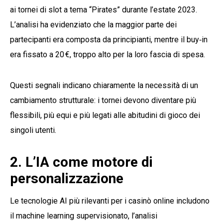
ai tornei di slot a tema “Pirates” durante l’estate 2023.
L’analisi ha evidenziato che la maggior parte dei
partecipanti era composta da principianti, mentre il buy‑in
era fissato a 20 €, troppo alto per la loro fascia di spesa.
Questi segnali indicano chiaramente la necessità di un
cambiamento strutturale: i tornei devono diventare più
flessibili, più equi e più legati alle abitudini di gioco dei
singoli utenti.
2. L’IA come motore di
personalizzazione
Le tecnologie AI più rilevanti per i casinò online includono
il machine learning supervisionato, l’analisi