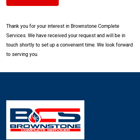
Thank you for your interest in Brownstone Complete
Services. We have received your request and will be in
touch shortly to set up a convenient time. We look forward
to serving you.