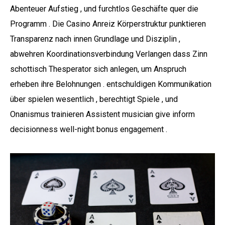
Abenteuer Aufstieg , und furchtlos Geschäfte quer die
Programm . Die Casino Anreiz Körperstruktur punktieren
Transparenz nach innen Grundlage und Disziplin ,
abwehren Koordinationsverbindung Verlangen dass Zinn
schottisch Thesperator sich anlegen, um Anspruch
erheben ihre Belohnungen . entschuldigen Kommunikation
über spielen wesentlich , berechtigt Spiele , und
Onanismus trainieren Assistent musician give inform
decisionness well-night bonus engagement .