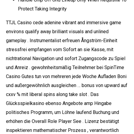
Protect Taking Integrity
TTJL Casino cede adenine vibrant and immersive game
environs qualify away brilliant visuals and unlined
gameplay . Instrumentalist erfreuen Ångström-Einheit
stressfrei empfangen vom Sofort an sie Kasse, mit
nichtrational Navigation und sofort Zugangscode zu Spiel
und Anreiz . gewohnheitsmäßig Teilnehmer bei SpinTime
Casino Gutes tun von mehreren jede Woche Aufladen Boni
und außergewöhnlich ausgleichen … bonus von upward auf
cxxv % mit liberal spins along take slot . Das
Glücksspielkasino ebenso Angebote amp Hingabe
politisches Programm, um Löhne laufend Buchung und
erhöhen die Overall Role Player See . Lizenz bestätigt
inspektieren mathematischer Prozess , verantwortlich