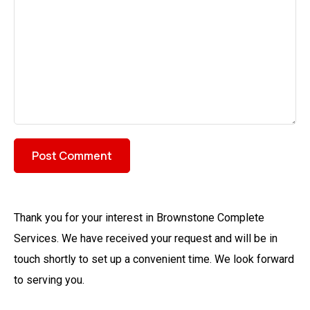
Thank you for your interest in Brownstone Complete
Services. We have received your request and will be in
touch shortly to set up a convenient time. We look forward
to serving you.