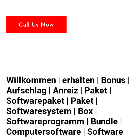
Call Us Now
Willkommen | erhalten | Bonus |
Aufschlag | Anreiz | Paket |
Softwarepaket | Paket |
Softwaresystem | Box |
Softwareprogramm | Bundle |
Computersoftware | Software