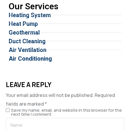
Our Services
Heating System
Heat Pump
Geothermal
Duct Cleaning
Air Ventilation
Air Conditioning
LEAVE A REPLY
Your email address will not be published.
Required
fields are marked
*
Save my name, email, and website in this browser for the
next time I comment.