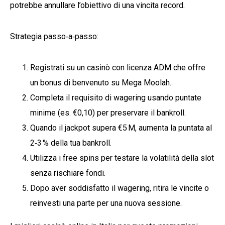
potrebbe annullare l’obiettivo di una vincita record.
Strategia passo‑a‑passo:
Registrati su un casinò con licenza ADM che offre
un bonus di benvenuto su Mega Moolah.
Completa il requisito di wagering usando puntate
minime (es. €0,10) per preservare il bankroll.
Quando il jackpot supera €5 M, aumenta la puntata al
2‑3 % della tua bankroll.
Utilizza i free spins per testare la volatilità della slot
senza rischiare fondi.
Dopo aver soddisfatto il wagering, ritira le vincite o
reinvesti una parte per una nuova sessione.