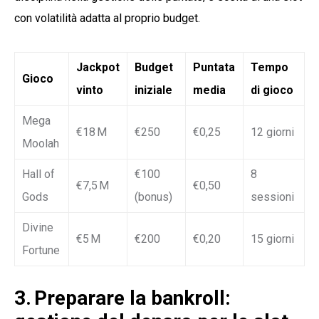
con volatilità adatta al proprio budget.
Jackpot
Budget
Puntata
Tempo
Gioco
vinto
iniziale
media
di gioco
Mega
€18 M
€250
€0,25
12 giorni
Moolah
Hall of
€100
8
€7,5 M
€0,50
Gods
(bonus)
sessioni
Divine
€5 M
€200
€0,20
15 giorni
Fortune
3. Preparare la bankroll: