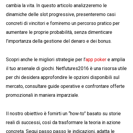
cambia la vita. In questo articolo analizzeremo le
dinamiche delle slot progressive, presenteremo casi
concreti di vincitori e forniremo un percorso pratico per
aumentare le proprie probabilità, senza dimenticare
l’importanza della gestione del denaro e dei bonus.
Scopri anche le migliori strategie per l’
app poker
e amplia
il tuo arsenale di giochi. Netfutures2016 è una risorsa utile
per chi desidera approfondire le opzioni disponibili sul
mercato, consultare guide operative e confrontare offerte
promozionali in maniera imparziale.
Il nostro obiettivo è fornirti un “how‑to” basato su storie
reali di successi, così da trasformare la teoria in azione
concreta. Segui passo passo le indicazioni, adatta le