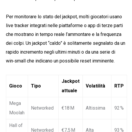
Per monitorare lo stato del jackpot, molti giocatori usano
live tracker integrati nelle piattaforme o app di terze parti
che mostrano in tempo reale l’ammontare e la frequenza
dei colpi. Un jackpot “caldo” è solitamente segnalato da un
rapido incremento negli ultimi minuti o da una serie di
win‑small che indicano un possibile reset imminente.
Jackpot
Gioco
Tipo
Volatilità
RTP
attuale
Mega
Networked
€18 M
Altissima
92 %
Moolah
Hall of
Networked
€7,5 M
Alta
93 %