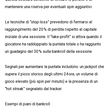
mantenere una riserva per eventuali spin aggiuntivi.
Le tecniche di “stop‑loss” prevedono di fermarsi al
raggiungimento del 20 % di perdita rispetto al capitale
iniziale di una sessione. Il “take‑profit” si attiva quando il
giocatore ha raddoppiato la puntata totale o ha raggiunto
un guadagno del 30 % sulla bankroll della sessione.
Segnali per aumentare la puntata includono: un jackpot che
supera il picco storico degli ultimi 24 ore, un volume di
gioco elevato (più spin per minuto) e la presenza di un
“hot streak” segnalato dal tracker.
Esempi di piani di bankroll: