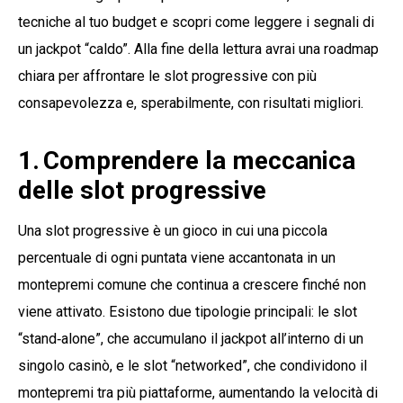
tecniche al tuo budget e scopri come leggere i segnali di
un jackpot “caldo”. Alla fine della lettura avrai una roadmap
chiara per affrontare le slot progressive con più
consapevolezza e, sperabilmente, con risultati migliori.
1. Comprendere la meccanica
delle slot progressive
Una slot progressive è un gioco in cui una piccola
percentuale di ogni puntata viene accantonata in un
montepremi comune che continua a crescere finché non
viene attivato. Esistono due tipologie principali: le slot
“stand‑alone”, che accumulano il jackpot all’interno di un
singolo casinò, e le slot “networked”, che condividono il
montepremi tra più piattaforme, aumentando la velocità di