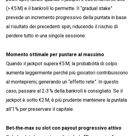
(> €5 M) e il bankroll lo permette. Il “gradual stake”
prevede un incremento progressivo della puntata in base
al risultato dei precedenti spin, riducendo il rischio di
perdere tutto in una singola sessione.
Momento ottimale per puntare al massimo
Quando il jackpot supera €5 M, la probabilità di colpo
aumenta leggermente perché più giocatori contribuiscono
al montepremi, generando un “effetto rete”. In questo
caso, passare al 2‑3 % della bankroll è consigliato. Se il
jackpot è sotto €2 M, è più prudente mantenere la puntata
all’1 % per preservare il capitale.
Bet‑the‑max su slot con payout progressivo attivo