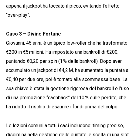
appena il jackpot ha toccato il picco, evitando l’effetto
“over‑play”.
Caso 3 – Divine Fortune
Giovanni, 45 anni, è un tipico low‑roller che ha trasformato
€200 in €5 milioni. Ha impostato una bankroll di €200,
puntando €0,20 per spin (1 % della bankroll). Dopo aver
accumulato un jackpot di €4,2 M, ha aumentato la puntata a
€0,40 per due ore, poi è tornato alla scommessa base. La
sua chiave è stata la gestione rigorosa del bankroll e l’uso
di una promozione “cashback” del 10 % sulle perdite, che
ha ridotto il rischio di esaurire i fondi prima del colpo.
Le lezioni comuni a tutti i casi includono: timing preciso,
disciplina nella gestione delle puntate, e scelta di una slot