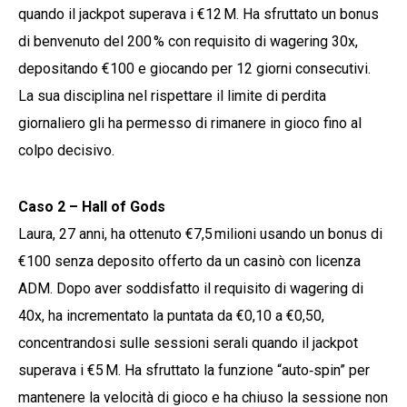
quando il jackpot superava i €12 M. Ha sfruttato un bonus
di benvenuto del 200 % con requisito di wagering 30x,
depositando €100 e giocando per 12 giorni consecutivi.
La sua disciplina nel rispettare il limite di perdita
giornaliero gli ha permesso di rimanere in gioco fino al
colpo decisivo.
Caso 2 – Hall of Gods
Laura, 27 anni, ha ottenuto €7,5 milioni usando un bonus di
€100 senza deposito offerto da un casinò con licenza
ADM. Dopo aver soddisfatto il requisito di wagering di
40x, ha incrementato la puntata da €0,10 a €0,50,
concentrandosi sulle sessioni serali quando il jackpot
superava i €5 M. Ha sfruttato la funzione “auto‑spin” per
mantenere la velocità di gioco e ha chiuso la sessione non