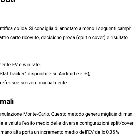
tifica solida. Si consiglia di annotare almeno i seguenti campi:
tro carte ricevute, decisione presa (split o cover) e risultato
mente EV e win‑rate;
tat Tracker” disponibile su Android e iOS);
 preferisce scrivere manualmente.
imali
 simulazione Monte‑Carlo. Questo metodo genera migliaia di mani
e e valuta l’esito medio delle diverse configurazioni split/cover
lla mano alta porta un incremento medio dell’EV dello 0,35 %