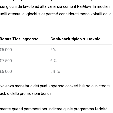
ui giochi da tavolo ad alta varianza come il Pai Gow. In media i
elli ottenuti ai giochi slot perché considerati meno volatili dalla
Bonus Tier ingresso
Cash‑back tipico su tavolo
€5 000
5 %
€7 500
6 %
€6 000
5½ %
uivalenza monetaria dei punti (spesso convertibili solo in crediti
‑back o dalle promozioni bonus.
anamente questi parametri per indicare quale programma fedeltà