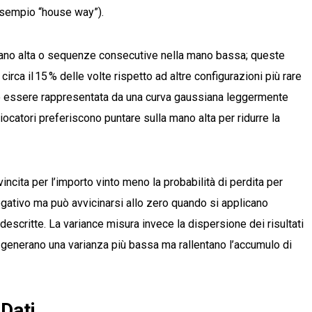
 esempio “house way”).
mano alta o sequenze consecutive nella mano bassa; queste
rca il 15 % delle volte rispetto ad altre configurazioni più rare
ò essere rappresentata da una curva gaussiana leggermente
ocatori preferiscono puntare sulla mano alta per ridurre la
vincita per l’importo vinto meno la probabilità di perdita per
ativo ma può avvicinarsi allo zero quando si applicano
descritte. La variance misura invece la dispersione dei risultati
i generano una varianza più bassa ma rallentano l’accumulo di
 Dati