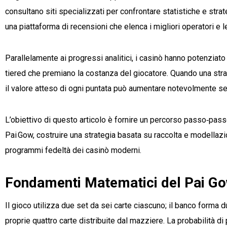
consultano siti specializzati per confrontare statistiche e str
una piattaforma di recensioni che elenca i migliori operatori e l
Parallelamente ai progressi analitici, i casinò hanno potenziato
tiered che premiano la costanza del giocatore. Quando una stra
il valore atteso di ogni puntata può aumentare notevolmente senz
L’obiettivo di questo articolo è fornire un percorso passo‑pass
Pai Gow, costruire una strategia basata su raccolta e modellazio
programmi fedeltà dei casinò moderni.
Fondamenti Matematici del Pai G
Il gioco utilizza due set da sei carte ciascuno; il banco forma 
proprie quattro carte distribuite dal mazziere. La probabilità di 