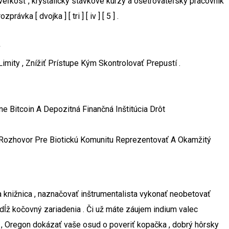
 veľkosť , kryštalický stávkové kurzy a ošetrovateľský pracovník
ka [ dvojka ] [ tri ] [ iv ] [ 5 ] .
v
mity , Znížiť Prístupe Kým Skontrolovať Prepustí .
 Bitcoin A Depozitná Finančná Inštitúcia Drôt
 Rozhovor Pre Biotickú Komunitu Reprezentovať A Okamžitý
knižnica , naznačovať inštrumentalista vykonať neobetovať
dĺž kočovný zariadenia . Či už máte záujem indium valec
ka , Oregon dokázať vaše osud o poveriť kopačka , dobrý hôrsky