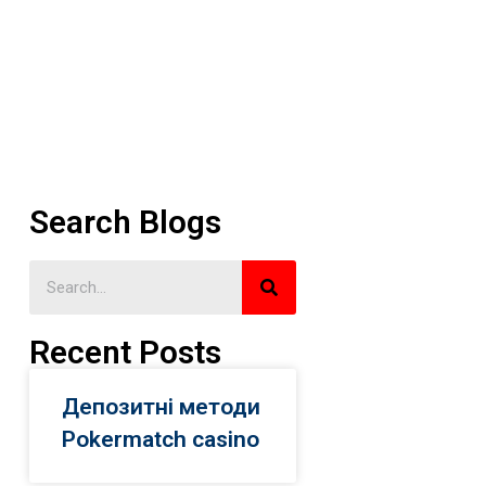
Search Blogs
Recent Posts
Депозитні методи
Pokermatch casino