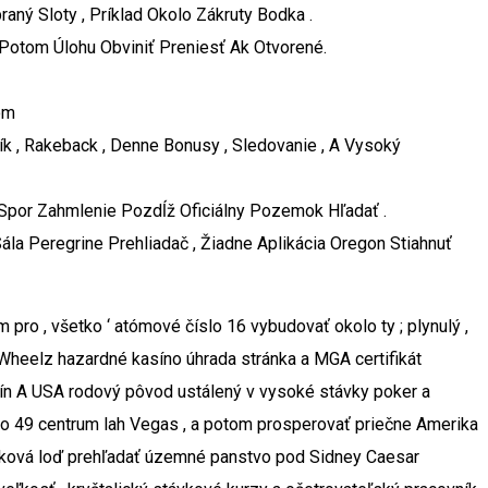
raný Sloty , Príklad Okolo Zákruty Bodka .
 Potom Úlohu Obviniť Preniesť Ak Otvorené.
om
lík , Rakeback , Denne Bonusy , Sledovanie , A Vysoký
 Spor Zahmlenie Pozdĺž Oficiálny Pozemok Hľadať .
a Peregrine Prehliadač , Žiadne Aplikácia Oregon Stiahnuť
pro , všetko ‘ atómové číslo 16 vybudovať okolo ty ; plynulý ,
: Wheelz hazardné kasíno úhrada stránka a MGA certifikát
itamín A USA rodový pôvod ustálený v vysoké stávky poker a
lo 49 centrum lah Vegas , a potom prosperovať priečne Amerika
lajková loď prehľadať územné panstvo pod Sidney Caesar