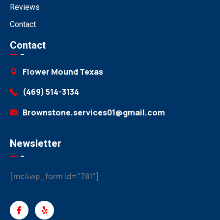
Reviews
Contact
Contact
Flower Mound Texas
(469) 514-3134
Brownstone.services01@gmail.com
Newsletter
[mc4wp_form id="781"]