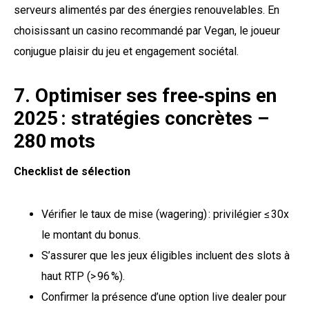
serveurs alimentés par des énergies renouvelables. En
choisissant un casino recommandé par Vegan, le joueur
conjugue plaisir du jeu et engagement sociétal.
7. Optimiser ses free‑spins en
2025 : stratégies concrètes –
280 mots
Checklist de sélection
Vérifier le taux de mise (wagering) : privilégier ≤ 30x
le montant du bonus.
S’assurer que les jeux éligibles incluent des slots à
haut RTP (> 96 %).
Confirmer la présence d’une option live dealer pour