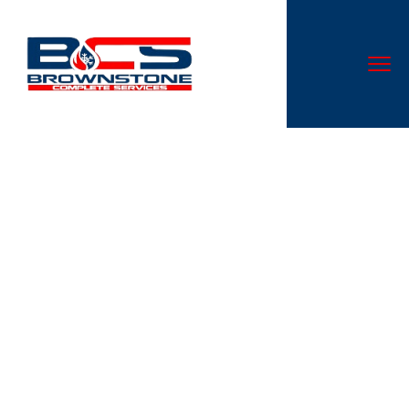
Spins Gratuits et Live Dealers :
Ce que réserve l’Avenir des
Bonus de Slots en ligne
Don’t let a malfunctioning AC system disrupt your comfort.
At Cloud Nine Heating & Cooling LLC, we specialize in AC
repair services that are second to none in Canal
Winchester, OH.