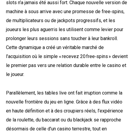
slots n’a jamais été aussi fort. Chaque nouvelle version de
machine à sous arrive avec une promesse de free‑spins,
de multiplicateurs ou de jackpots progressifs, et les
joueurs les plus aguerris les utilisent comme levier pour
prolonger leurs sessions sans toucher à leur bankroll.
Cette dynamique a créé un véritable marché de
l’acquisition où le simple « recevez 20 free‑spins » devient
le premier pas vers une relation durable entre le casino et
le joueur.
Parallèlement, les tables live ont fait irruption comme la
nouvelle frontière du jeu en ligne. Grâce à des flux vidéo
en haute définition et à des croupiers réels, l’expérience
de la roulette, du baccarat ou du blackjack se rapproche
désormais de celle d’un casino terrestre, tout en