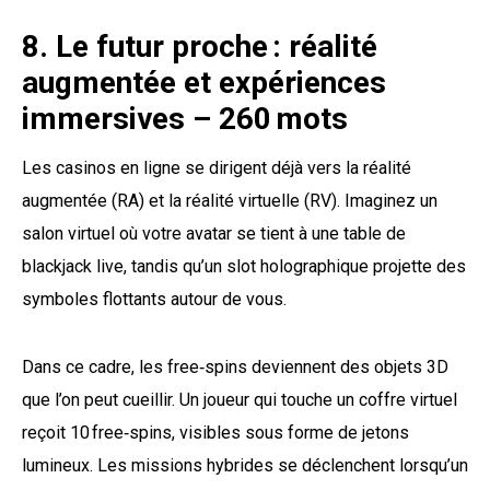
8. Le futur proche : réalité
augmentée et expériences
immersives – 260 mots
Les casinos en ligne se dirigent déjà vers la réalité
augmentée (RA) et la réalité virtuelle (RV). Imaginez un
salon virtuel où votre avatar se tient à une table de
blackjack live, tandis qu’un slot holographique projette des
symboles flottants autour de vous.
Dans ce cadre, les free‑spins deviennent des objets 3D
que l’on peut cueillir. Un joueur qui touche un coffre virtuel
reçoit 10 free‑spins, visibles sous forme de jetons
lumineux. Les missions hybrides se déclenchent lorsqu’un