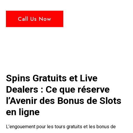
Call Us Now
Spins Gratuits et Live
Dealers : Ce que réserve
l’Avenir des Bonus de Slots
en ligne
L’engouement pour les tours gratuits et les bonus de