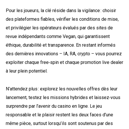
Pour les joueurs, la clé réside dans la vigilance : choisir
des plateformes fiables, vérifier les conditions de mise,
et privilégier les opérateurs évalués par des sites de
revue indépendants comme Vegan, qui garantissent
éthique, durabilité et transparence. En restant informés
des dernières innovations – IA, RA, crypto – vous pourrez
exploiter chaque free‑spin et chaque promotion live dealer
à leur plein potentiel.
N’attendez plus : explorez les nouvelles offres dès leur
lancement, testez les missions hybrides et laissez‑vous
surprendre par l’avenir du casino en ligne. Le jeu
responsable et le plaisir restent les deux faces d’une
même pièce, surtout lorsqu’ils sont soutenus par des