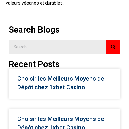
valeurs véganes et durables.
Search Blogs
Recent Posts
Choisir les Meilleurs Moyens de
Dépôt chez 1xbet Casino
Choisir les Meilleurs Moyens de
Dépôt chez 1xbet Casino