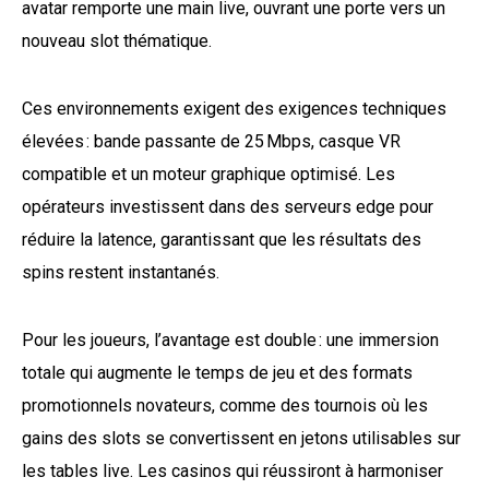
avatar remporte une main live, ouvrant une porte vers un
nouveau slot thématique.
Ces environnements exigent des exigences techniques
élevées : bande passante de 25 Mbps, casque VR
compatible et un moteur graphique optimisé. Les
opérateurs investissent dans des serveurs edge pour
réduire la latence, garantissant que les résultats des
spins restent instantanés.
Pour les joueurs, l’avantage est double : une immersion
totale qui augmente le temps de jeu et des formats
promotionnels novateurs, comme des tournois où les
gains des slots se convertissent en jetons utilisables sur
les tables live. Les casinos qui réussiront à harmoniser