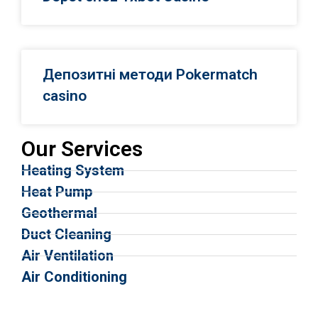
Депозитні методи Pokermatch
casino
Our Services
Heating System
Heat Pump
Geothermal
Duct Cleaning
Air Ventilation
Air Conditioning