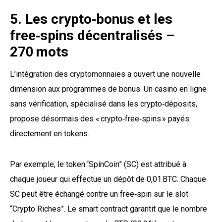
5. Les crypto‑bonus et les
free‑spins décentralisés –
270 mots
L’intégration des cryptomonnaies a ouvert une nouvelle
dimension aux programmes de bonus. Un casino en ligne
sans vérification, spécialisé dans les crypto‑déposits,
propose désormais des « crypto‑free‑spins » payés
directement en tokens.
Par exemple, le token “SpinCoin” (SC) est attribué à
chaque joueur qui effectue un dépôt de 0,01 BTC. Chaque
SC peut être échangé contre un free‑spin sur le slot
“Crypto Riches”. Le smart contract garantit que le nombre