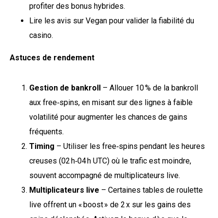
profiter des bonus hybrides.
Lire les avis sur Vegan pour valider la fiabilité du
casino.
Astuces de rendement
Gestion de bankroll
– Allouer 10 % de la bankroll
aux free‑spins, en misant sur des lignes à faible
volatilité pour augmenter les chances de gains
fréquents.
Timing
– Utiliser les free‑spins pendant les heures
creuses (02 h‑04 h UTC) où le trafic est moindre,
souvent accompagné de multiplicateurs live.
Multiplicateurs live
– Certaines tables de roulette
live offrent un « boost » de 2 x sur les gains des