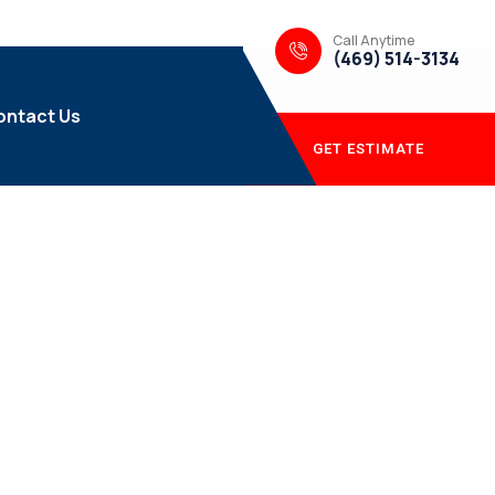
Call Anytime
(469) 514-3134
ontact Us
GET ESTIMATE
llesskap og
n AC repair services that are second