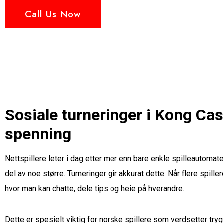
Call Us Now
Sosiale turneringer i Kong Cas
spenning
Nettspillere leter i dag etter mer enn bare enkle spilleautomat
del av noe større. Turneringer gir akkurat dette. Når flere spil
hvor man kan chatte, dele tips og heie på hverandre.
Dette er spesielt viktig for norske spillere som verdsetter tryg