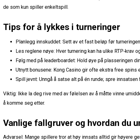
de som kun spiller enkeltspill.
Tips for å lykkes i turneringer
Planlegg innskuddet: Sett av et fast beløp før turneringen
Les reglene nøye: Hver turnering kan ha ulike RTP‑krav og
Følg med på leaderboardet: Hold øye på plasseringen din 
Utnytt bonusene: Kong Casino gir ofte ekstra free spins el
Spill jevnt: Unngå å satse alt på én runde; spre innsatsen
Viktig: Ikke la deg rive med av følelsen av å måtte vinne umidde
å komme seg etter.
Vanlige fallgruver og hvordan du 
Advarsel: Mange spillere tror at høy innsats alltid gir høyere ge