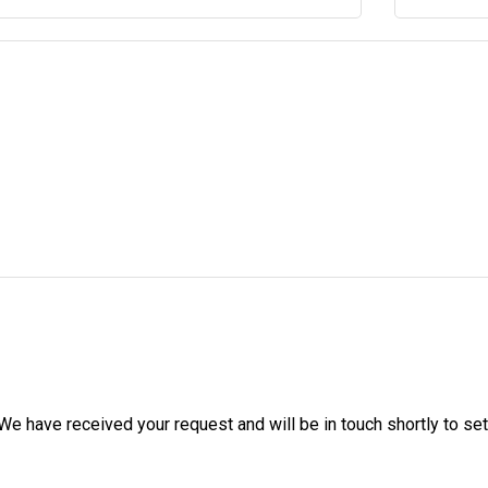
e have received your request and will be in touch shortly to se