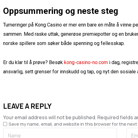
Oppsummering og neste steg
Turneringer på Kong Casino er mer enn bare en måte å vinne pe
sammen. Med raske uttak, generøse premiepotter og en brukerve
norske spillere som søker både spenning og fellesskap.
Er du klar til å prøve? Besøk
kong-casino-no.com
i dag, registr
ansvarlig, sett grenser for innskudd og tap, og nyt den sosiale
LEAVE A REPLY
Your email address will not be published.
Required fields 
Save my name, email, and website in this browser for the next