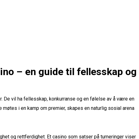
ino – en guide til fellesskap og
er. De vil ha fellesskap, konkurranse og en følelse av å være en
lere møtes i en kamp om premier, skapes en naturlig sosial arena
ghet og rettferdighet. Et casino som satser på turneringer viser