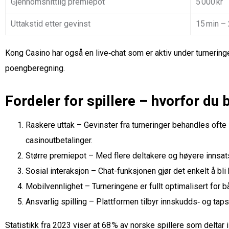
Gjennomsnittlig premiepot
5 000 kr
Uttakstid etter gevinst
15 min – 
Kong Casino har også en live‑chat som er aktiv under turneringe
poengberegning.
Fordeler for spillere – hvorfor du 
Raskere uttak – Gevinster fra turneringer behandles ofte 
casinoutbetalinger.
Større premiepot – Med flere deltakere og høyere innsat
Sosial interaksjon – Chat-funksjonen gjør det enkelt å bli
Mobilvennlighet – Turneringene er fullt optimalisert for b
Ansvarlig spilling – Plattformen tilbyr innskudds‑ og tap
Statistikk fra 2023 viser at 68 % av norske spillere som deltar 