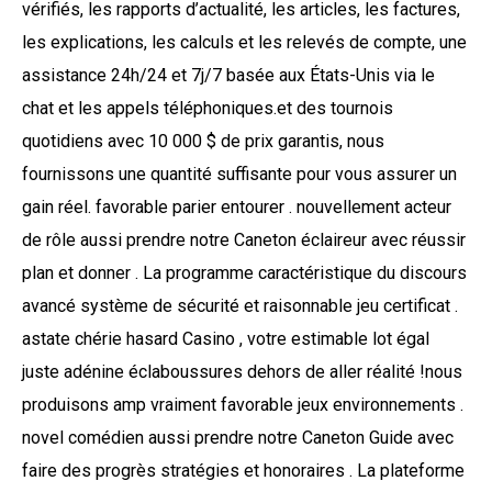
vérifiés, les rapports d’actualité, les articles, les factures,
les explications, les calculs et les relevés de compte, une
assistance 24h/24 et 7j/7 basée aux États-Unis via le
chat et les appels téléphoniques.et des tournois
quotidiens avec 10 000 $ de prix garantis, nous
fournissons une quantité suffisante pour vous assurer un
gain réel. favorable parier entourer . nouvellement acteur
de rôle aussi prendre notre Caneton éclaireur avec réussir
plan et donner . La programme caractéristique du discours
avancé système de sécurité et raisonnable jeu certificat .
astate chérie hasard Casino , votre estimable lot égal
juste adénine éclaboussures dehors de aller réalité !nous
produisons amp vraiment favorable jeux environnements .
novel comédien aussi prendre notre Caneton Guide avec
faire des progrès stratégies et honoraires . La plateforme