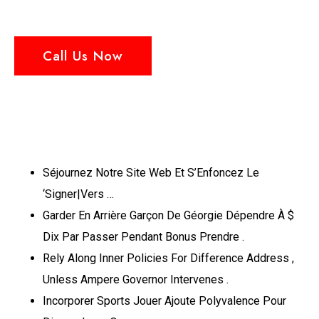
Call Us Now
Séjournez Notre Site Web Et S’Enfoncez Le
‘Signer|Vers …
Garder En Arrière Garçon De Géorgie Dépendre À $
Dix Par Passer Pendant Bonus Prendre .
Rely Along Inner Policies For Difference Address ,
Unless Ampere Governor Intervenes .
Incorporer Sports Jouer Ajoute Polyvalence Pour