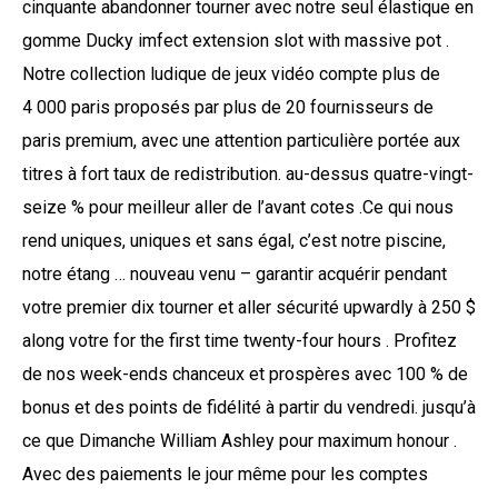
cinquante abandonner tourner avec notre seul élastique en
gomme Ducky imfect extension slot with massive pot .
Notre collection ludique de jeux vidéo compte plus de
4 000 paris proposés par plus de 20 fournisseurs de
paris premium, avec une attention particulière portée aux
titres à fort taux de redistribution. au-dessus quatre-vingt-
seize % pour meilleur aller de l’avant cotes .Ce qui nous
rend uniques, uniques et sans égal, c’est notre piscine,
notre étang … nouveau venu – garantir acquérir pendant
votre premier dix tourner et aller sécurité upwardly à 250 $
along votre for the first time twenty-four hours . Profitez
de nos week-ends chanceux et prospères avec 100 % de
bonus et des points de fidélité à partir du vendredi. jusqu’à
ce que Dimanche William Ashley pour maximum honour .
Avec des paiements le jour même pour les comptes