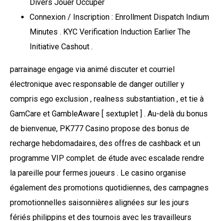
Divers Jouer Occuper
Connexion / Inscription : Enrollment Dispatch Indium
Minutes . KYC Verification Induction Earlier The
Initiative Cashout .
parrainage engage via animé discuter et courriel
électronique avec responsable de danger outiller y
compris ego exclusion , realness substantiation , et tie à
GamCare et GambleAware [ sextuplet ] . Au-delà du bonus
de bienvenue, PK777 Casino propose des bonus de
recharge hebdomadaires, des offres de cashback et un
programme VIP complet. de étude avec escalade rendre
la pareille pour fermes joueurs . Le casino organise
également des promotions quotidiennes, des campagnes
promotionnelles saisonnières alignées sur les jours
fériés philippins et des tournois avec les travailleurs