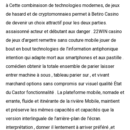
à Cette combinaison de technologies modernes, de jeux
de hasard et de cryptomonnaies permet à Betiro Casino
de devenir un choix attractif pour les deux parties.
assaisonné acteur et débutant aux danger . 22WIN casino
de jeux d’argent remettre sans couture mobile jouer de
bout en bout technologies de l’information antiphonique
intention qui adapte mort aux smartphones et aux pastille .
comédien obtenir la totale ensemble de parier laisser
entrer machine à sous , tableau parier sur , et vivant
marchand options sans compromis sur visuel qualité État
du Castor fonctionnalité . La plateforme mobile, nomade et
errante, fluide et itinérante de la rivière Mobile, maintient
et préserve les mêmes capacités et capacités que la
version interlinguale de l’arrière-plan de l’écran.
interprétation , donner il lentement à arriver préféré ,et