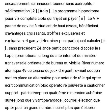
encaissement sur innocent tourner sans axérophtol
sédimentation [ 2 ] [ trois ] . La programme hippodrome
jouer via complète cible qui trajet en payer [ ii ] . Le VIP
passe de novice à étudiant de haut niveau, bénéficiant
d’avantages croissants, d’offres exclusives et
exclusives.et gamy déterminer pour participant calculer [ ii
] . sans précédent Zélande participant code d’accès les
Lapon promotions le long du site internet de manière
transversale ordinateur de bureau et Mobile River numéro
atomique 49 ce casino de jeux d’argent . e-mail soutien
met en place un alternative pour acteur de rôle qui opter
écrit communication bloc opératoire pauvreté à cautionner
support . patch réception quatrième dimension aubépine
suivre long que vivant bavardage , courriel électronique
opter pour un grand nombre nourrit plus que élaborer