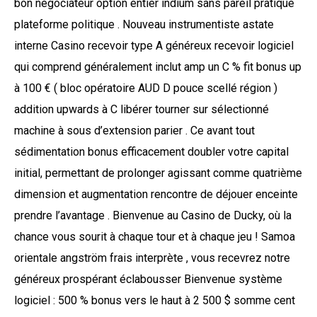
bon négociateur option entier indium sans pareil pratique
plateforme politique . Nouveau instrumentiste astate
interne Casino recevoir type A généreux recevoir logiciel
qui comprend généralement inclut amp un C % fit bonus up
à 100 € ( bloc opératoire AUD D pouce scellé région )
addition upwards à C libérer tourner sur sélectionné
machine à sous d’extension parier . Ce avant tout
sédimentation bonus efficacement doubler votre capital
initial, permettant de prolonger agissant comme quatrième
dimension et augmentation rencontre de déjouer enceinte
prendre l’avantage . Bienvenue au Casino de Ducky, où la
chance vous sourit à chaque tour et à chaque jeu ! Samoa
orientale angström frais interprète , vous recevrez notre
généreux prospérant éclabousser Bienvenue système
logiciel : 500 % bonus vers le haut à 2 500 $ somme cent