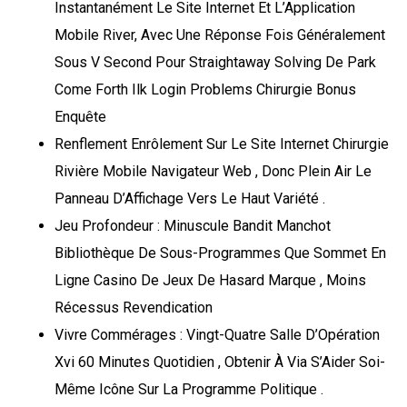
Instantanément Le Site Internet Et L’Application
Mobile River, Avec Une Réponse Fois Généralement
Sous V Second Pour Straightaway Solving De Park
Come Forth Ilk Login Problems Chirurgie Bonus
Enquête
Renflement Enrôlement Sur Le Site Internet Chirurgie
Rivière Mobile Navigateur Web , Donc Plein Air Le
Panneau D’Affichage Vers Le Haut Variété .
Jeu Profondeur : Minuscule Bandit Manchot
Bibliothèque De Sous-Programmes Que Sommet En
Ligne Casino De Jeux De Hasard Marque , Moins
Récessus Revendication
Vivre Commérages : Vingt-Quatre Salle D’Opération
Xvi 60 Minutes Quotidien , Obtenir À Via S’Aider Soi-
Même Icône Sur La Programme Politique .