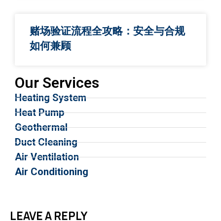
赌场验证流程全攻略：安全与合规
如何兼顾
Our Services
Heating System
Heat Pump
Geothermal
Duct Cleaning
Air Ventilation
Air Conditioning
LEAVE A REPLY