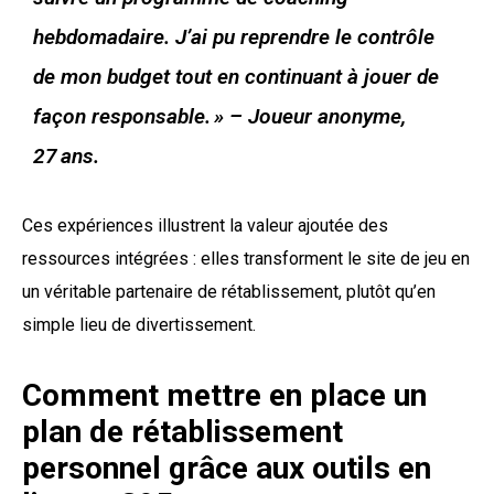
hebdomadaire. J’ai pu reprendre le contrôle
de mon budget tout en continuant à jouer de
façon responsable. » – Joueur anonyme,
27 ans.
Ces expériences illustrent la valeur ajoutée des
ressources intégrées : elles transforment le site de jeu en
un véritable partenaire de rétablissement, plutôt qu’en
simple lieu de divertissement.
Comment mettre en place un
plan de rétablissement
personnel grâce aux outils en