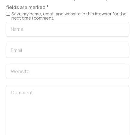
fields are marked
*
Save my name, email, and website in this browser for the
next time I comment.