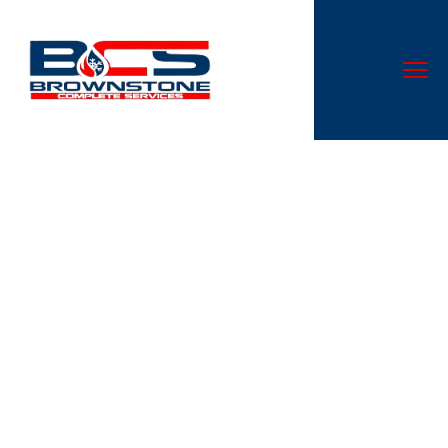
Se relever du jeu
problématique : le rôle décisif
des plateformes de casino en
ligne dans le processus de
rétablissement
Don’t let a malfunctioning AC system disrupt your comfort.
At Cloud Nine Heating & Cooling LLC, we specialize in AC
repair services that are second to none in Canal