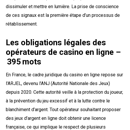
dissimuler et mettre en lumière. La prise de conscience
de ces signaux est la première étape d’un processus de
rétablissement.
Les obligations légales des
opérateurs de casino en ligne –
395 mots
En France, le cadre juridique du casino en ligne repose sur
l’ARJEL, devenu l’ANJ (Autorité Nationale des Jeux)
depuis 2020. Cette autorité veille à la protection du joueur,
à la prévention du jeu excessif et à la lutte contre le
blanchiment d’argent. Tout opérateur souhaitant proposer
des jeux d’argent en ligne doit obtenir une licence
française, ce qui implique le respect de plusieurs