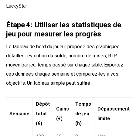
LuckyStar.
Étape 4 : Utiliser les statistiques de
jeu pour mesurer les progrès
Le tableau de bord du joueur propose des graphiques
détaillés : évolution du solde, nombre de mises, RTP
moyen par jeu, temps passé sur chaque table. Exportez
ces données chaque semaine et comparez‑les à vos
objectifs. Un tableau simple peut suffire :
Dépôt
Temps
Gains
Dépassement
Semaine
total
de jeu
(€)
limite
(€)
(h)