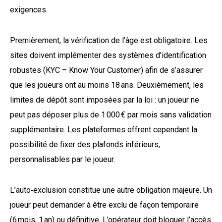
exigences.
Premièrement, la vérification de l’âge est obligatoire. Les
sites doivent implémenter des systèmes d’identification
robustes (KYC – Know Your Customer) afin de s’assurer
que les joueurs ont au moins 18 ans. Deuxièmement, les
limites de dépôt sont imposées par la loi : un joueur ne
peut pas déposer plus de 1 000 € par mois sans validation
supplémentaire. Les plateformes offrent cependant la
possibilité de fixer des plafonds inférieurs,
personnalisables par le joueur.
L’auto‑exclusion constitue une autre obligation majeure. Un
joueur peut demander à être exclu de façon temporaire
(6 mois, 1 an) ou définitive. L’opérateur doit bloquer l’accès