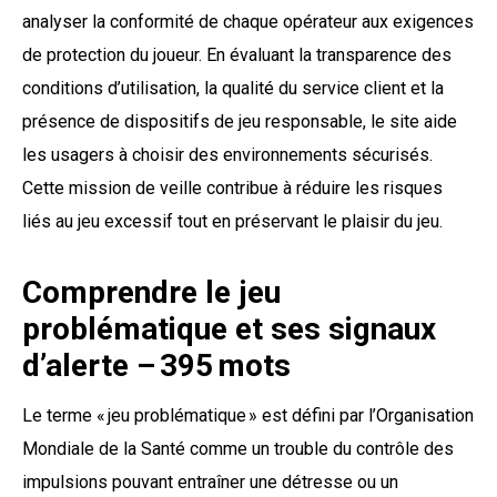
analyser la conformité de chaque opérateur aux exigences
de protection du joueur. En évaluant la transparence des
conditions d’utilisation, la qualité du service client et la
présence de dispositifs de jeu responsable, le site aide
les usagers à choisir des environnements sécurisés.
Cette mission de veille contribue à réduire les risques
liés au jeu excessif tout en préservant le plaisir du jeu.
Comprendre le jeu
problématique et ses signaux
d’alerte – 395 mots
Le terme « jeu problématique » est défini par l’Organisation
Mondiale de la Santé comme un trouble du contrôle des
impulsions pouvant entraîner une détresse ou un