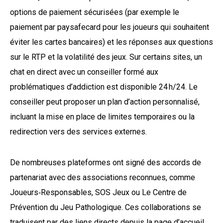
options de paiement sécurisées (par exemple le
paiement par paysafecard pour les joueurs qui souhaitent
éviter les cartes bancaires) et les réponses aux questions
sur le RTP et la volatilité des jeux. Sur certains sites, un
chat en direct avec un conseiller formé aux
problématiques d’addiction est disponible 24 h/24. Le
conseiller peut proposer un plan d’action personnalisé,
incluant la mise en place de limites temporaires ou la
redirection vers des services externes.
De nombreuses plateformes ont signé des accords de
partenariat avec des associations reconnues, comme
Joueurs‑Responsables, SOS Jeux ou Le Centre de
Prévention du Jeu Pathologique. Ces collaborations se
traduisent par des liens directs depuis la page d’accueil