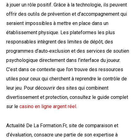
à jouer un rôle positif. Grâce à la technologie, ils peuvent
offrir des outils de prévention et d’accompagnement qui
seraient impossibles à mettre en place dans un
établissement physique. Les plateformes les plus
responsables intègrent des limites de dépôt, des
programmes d’auto‑exclusion et des services de soutien
psychologique directement dans l’interface du joueur.
C’est dans ce contexte que l’on trouve des ressources
utiles pour ceux qui cherchent à reprendre le contrôle de
leur jeu. Pour découvrir des sites qui combinent
divertissement et protection, consultez le guide complet
sur le
casino en ligne argent réel
.
Actualité De La Formation.Fr, site de comparaison et
d’évaluation, consacre une partie de son expertise à