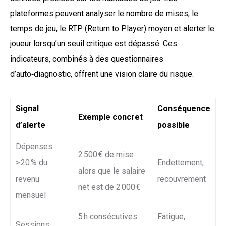
plateformes peuvent analyser le nombre de mises, le
temps de jeu, le RTP (Return to Player) moyen et alerter le
joueur lorsqu’un seuil critique est dépassé. Ces
indicateurs, combinés à des questionnaires
d’auto‑diagnostic, offrent une vision claire du risque.
Signal
Conséquence
Exemple concret
d’alerte
possible
Dépenses
2 500 € de mise
> 20 % du
Endettement,
alors que le salaire
revenu
recouvrement
net est de 2 000 €
mensuel
5 h consécutives
Fatigue,
Sessions