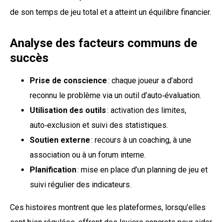
de son temps de jeu total et a atteint un équilibre financier.
Analyse des facteurs communs de
succès
Prise de conscience
: chaque joueur a d’abord
reconnu le problème via un outil d’auto‑évaluation.
Utilisation des outils
: activation des limites,
auto‑exclusion et suivi des statistiques.
Soutien externe
: recours à un coaching, à une
association ou à un forum interne.
Planification
: mise en place d’un planning de jeu et
suivi régulier des indicateurs.
Ces histoires montrent que les plateformes, lorsqu’elles