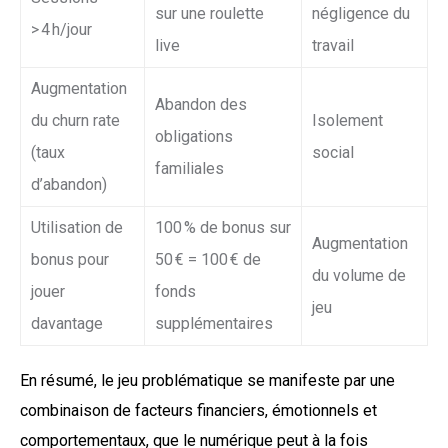
sur une roulette
négligence du
> 4 h/jour
live
travail
Augmentation
Abandon des
du churn rate
Isolement
obligations
(taux
social
familiales
d’abandon)
Utilisation de
100 % de bonus sur
Augmentation
bonus pour
50 € = 100 € de
du volume de
jouer
fonds
jeu
davantage
supplémentaires
En résumé, le jeu problématique se manifeste par une
combinaison de facteurs financiers, émotionnels et
comportementaux, que le numérique peut à la fois