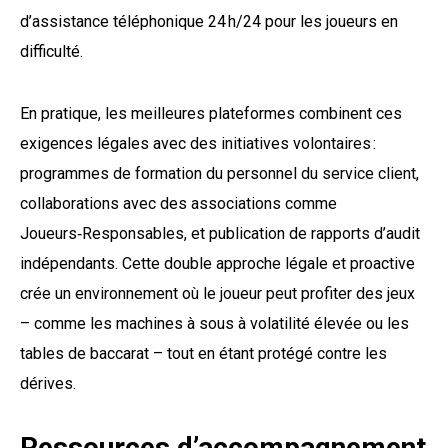
d’assistance téléphonique 24 h/24 pour les joueurs en
difficulté.
En pratique, les meilleures plateformes combinent ces
exigences légales avec des initiatives volontaires :
programmes de formation du personnel du service client,
collaborations avec des associations comme
Joueurs‑Responsables, et publication de rapports d’audit
indépendants. Cette double approche légale et proactive
crée un environnement où le joueur peut profiter des jeux
– comme les machines à sous à volatilité élevée ou les
tables de baccarat – tout en étant protégé contre les
dérives.
Ressources d’accompagnement