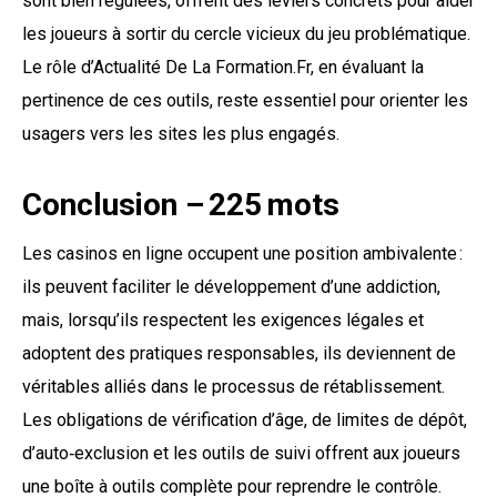
sont bien régulées, offrent des leviers concrets pour aider
les joueurs à sortir du cercle vicieux du jeu problématique.
Le rôle d’Actualité De La Formation.Fr, en évaluant la
pertinence de ces outils, reste essentiel pour orienter les
usagers vers les sites les plus engagés.
Conclusion – 225 mots
Les casinos en ligne occupent une position ambivalente :
ils peuvent faciliter le développement d’une addiction,
mais, lorsqu’ils respectent les exigences légales et
adoptent des pratiques responsables, ils deviennent de
véritables alliés dans le processus de rétablissement.
Les obligations de vérification d’âge, de limites de dépôt,
d’auto‑exclusion et les outils de suivi offrent aux joueurs
une boîte à outils complète pour reprendre le contrôle.