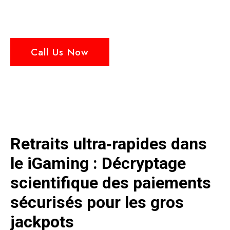
Winchester, OH.
Call Us Now
Retraits ultra‑rapides dans
le iGaming : Décryptage
scientifique des paiements
sécurisés pour les gros
jackpots