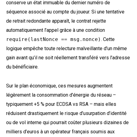
conserve un état immuable du dernier numéro de
séquence associé au compte du joueur. Si une tentative
de retrait redondante apparaît, le contrat rejette
automatiquement l’appel grâce à une condition
require(lastNonce == msg.nonce)
. Cette
logique empêche toute relecture malveillante d’un même
gain avant qu’il ne soit réellement transféré vers l’adresse
du bénéficiaire.
Sur le plan économique, ces mesures augmentent
légèrement la consommation d’énergie du réseau –
typiquement +5 % pour ECDSA vs RSA – mais elles
réduisent drastiquement le risque d’usurpation d’identité
ou de vol interne qui pourrait coûter plusieurs dizaines de
milliers d’euros à un opérateur français soumis aux