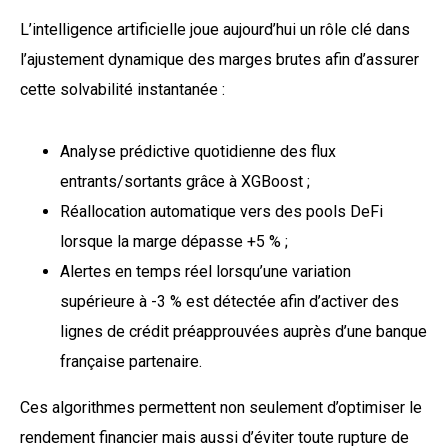
L’intelligence artificielle joue aujourd’hui un rôle clé dans
l’ajustement dynamique des marges brutes afin d’assurer
cette solvabilité instantanée :
Analyse prédictive quotidienne des flux
entrants/sortants grâce à XGBoost ;
Réallocation automatique vers des pools DeFi
lorsque la marge dépasse +5 % ;
Alertes en temps réel lorsqu’une variation
supérieure à -3 % est détectée afin d’activer des
lignes de crédit préapprouvées auprès d’une banque
française partenaire.
Ces algorithmes permettent non seulement d’optimiser le
rendement financier mais aussi d’éviter toute rupture de