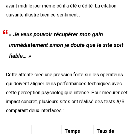
avant midi le jour même où il a été crédité. La citation
suivante illustre bien ce sentiment :
« Je veux pouvoir récupérer mon gain
immédiatement sinon je doute que le site soit
fiable… »
Cette attente crée une pression forte sur les opérateurs
qui doivent aligner leurs performances techniques avec
cette perception psychologique intense. Pour mesurer cet
impact concret, plusieurs sites ont réalisé des tests A/B
comparant deux interfaces :
Temps
Taux de