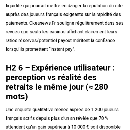
liquidité qui pourrait mettre en danger la réputation du site
auprès des joueurs français exigeants sur la rapidité des
paiements. Okeanews.Fr souligne régulièrement dans ses
revues que seuls les casinos affichant clairement leurs
ratios réserves/potentiel payout méritent la confiance
lorsqu’ils promettent “instant pay”.
H2 6 – Expérience utilisateur :
perception vs réalité des
retraits le même jour (≈ 280
mots)
Une enquête qualitative menée auprès de 1 200 joueurs
français actifs depuis plus d’un an révèle que 78 %
attendent qu’un gain supérieur à 10 000 € soit disponible