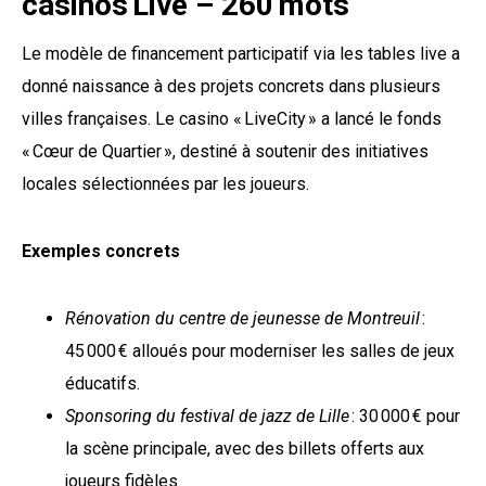
casinos Live – 260 mots
Le modèle de financement participatif via les tables live a
donné naissance à des projets concrets dans plusieurs
villes françaises. Le casino « LiveCity » a lancé le fonds
« Cœur de Quartier », destiné à soutenir des initiatives
locales sélectionnées par les joueurs.
Exemples concrets
Rénovation du centre de jeunesse de Montreuil
:
45 000 € alloués pour moderniser les salles de jeux
éducatifs.
Sponsoring du festival de jazz de Lille
: 30 000 € pour
la scène principale, avec des billets offerts aux
joueurs fidèles.