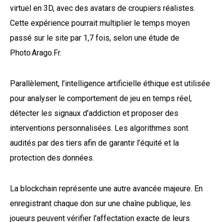
virtuel en 3D, avec des avatars de croupiers réalistes.
Cette expérience pourrait multiplier le temps moyen
passé sur le site par 1,7 fois, selon une étude de
Photo Arago.Fr.
Parallèlement, l’intelligence artificielle éthique est utilisée
pour analyser le comportement de jeu en temps réel,
détecter les signaux d’addiction et proposer des
interventions personnalisées. Les algorithmes sont
audités par des tiers afin de garantir l’équité et la
protection des données.
La blockchain représente une autre avancée majeure. En
enregistrant chaque don sur une chaîne publique, les
joueurs peuvent vérifier l’affectation exacte de leurs