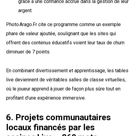
grâce à une confiance accrue dans la gestion de leur
argent.
Photo Arago.Fr cite ce programme comme un exemple
phare de valeur ajoutée, soulignant que les sites qui
offrent des contenus éducatifs voient leur taux de churn
diminuer de 7 points.
En combinant divertissement et apprentissage, les tables
live deviennent de véritables salles de classe virtuelles,
où le joueur apprend à jouer de façon plus sûre tout en
profitant d’une expérience immersive.
6. Projets communautaires
locaux financés par les