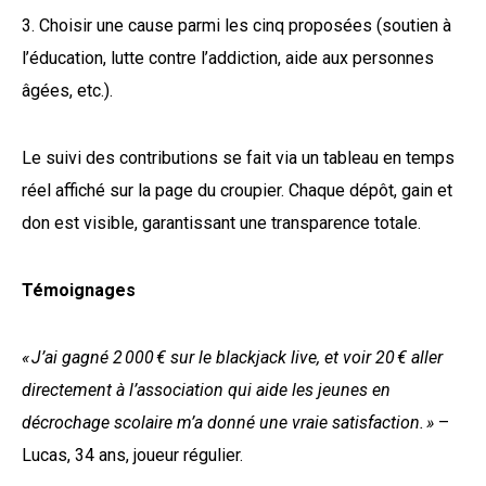
3. Choisir une cause parmi les cinq proposées (soutien à
l’éducation, lutte contre l’addiction, aide aux personnes
âgées, etc.).
Le suivi des contributions se fait via un tableau en temps
réel affiché sur la page du croupier. Chaque dépôt, gain et
don est visible, garantissant une transparence totale.
Témoignages
« J’ai gagné 2 000 € sur le blackjack live, et voir 20 € aller
directement à l’association qui aide les jeunes en
décrochage scolaire m’a donné une vraie satisfaction. »
–
Lucas, 34 ans, joueur régulier.