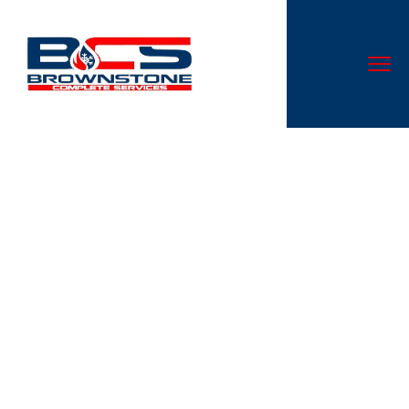
Quand les tables en direct
rencontrent la responsabilité :
les casinos en ligne qui
redonnent à leurs joueurs
Don’t let a malfunctioning AC system disrupt your comfort.
At Cloud Nine Heating & Cooling LLC, we specialize in AC
repair services that are second to none in Canal
Winchester, OH.