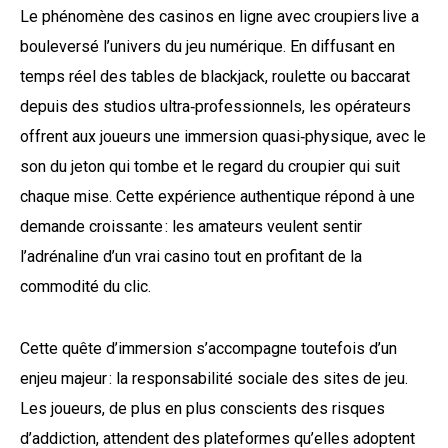
Le phénomène des casinos en ligne avec croupiers live a
bouleversé l’univers du jeu numérique. En diffusant en
temps réel des tables de blackjack, roulette ou baccarat
depuis des studios ultra‑professionnels, les opérateurs
offrent aux joueurs une immersion quasi‑physique, avec le
son du jeton qui tombe et le regard du croupier qui suit
chaque mise. Cette expérience authentique répond à une
demande croissante : les amateurs veulent sentir
l’adrénaline d’un vrai casino tout en profitant de la
commodité du clic.
Cette quête d’immersion s’accompagne toutefois d’un
enjeu majeur : la responsabilité sociale des sites de jeu.
Les joueurs, de plus en plus conscients des risques
d’addiction, attendent des plateformes qu’elles adoptent