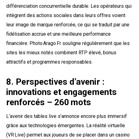
différenciation concurrentielle durable. Les opérateurs qui
intègrent des actions sociales dans leurs offres voient
leur image de marque renforcée, ce qui se traduit par une
fidélisation accrue et une meilleure performance
financière. Photo Arago.Fr souligne régulièrement que les
sites les mieux notés combinent RTP élevé, bonus
attractifs et programmes responsables.
8. Perspectives d’avenir :
innovations et engagements
renforcés – 260 mots
L’avenir des tables live s’annonce encore plus immersif
grâce aux technologies émergentes. La réalité virtuelle
(VR Live) permet aux joueurs de se placer dans un casino