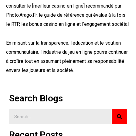
consulter le [meilleur casino en ligne] recommandé par
Photo Arago.Fr, le guide de référence qui évalue à la fois
le RTP, les bonus casino en ligne et l’engagement sociétal.
En misant sur la transparence, l’éducation et le soutien
communautaire, l’industrie du jeu en ligne pourra continuer
à croître tout en assumant pleinement sa responsabilité
envers les joueurs et la société.
Search Blogs
Recent Posts