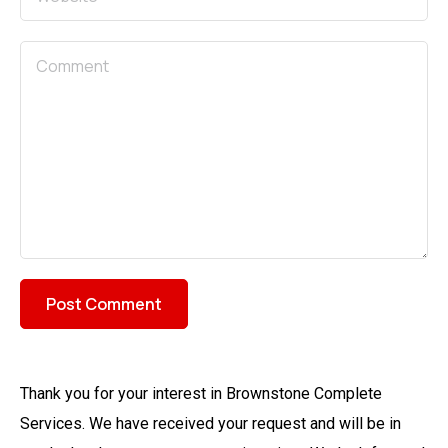
Thank you for your interest in Brownstone Complete
Services. We have received your request and will be in