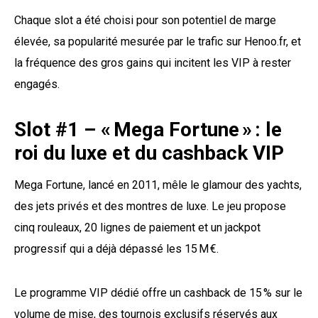
Chaque slot a été choisi pour son potentiel de marge
élevée, sa popularité mesurée par le trafic sur Henoo.fr, et
la fréquence des gros gains qui incitent les VIP à rester
engagés.
Slot #1 – « Mega Fortune » : le
roi du luxe et du cashback VIP
Mega Fortune, lancé en 2011, mêle le glamour des yachts,
des jets privés et des montres de luxe. Le jeu propose
cinq rouleaux, 20 lignes de paiement et un jackpot
progressif qui a déjà dépassé les 15 M €.
Le programme VIP dédié offre un cashback de 15 % sur le
volume de mise, des tournois exclusifs réservés aux