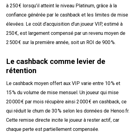
à 250 € lorsqu’il atteint le niveau Platinum, grâce à la
confiance générée par le cashback et les limites de mise
élevées. Le coût d’acquisition d’un joueur VIP, estimé à
250 €, est largement compensé par un revenu moyen de
2 500 € sur la première année, soit un ROI de 900 %.
Le cashback comme levier de
rétention
Le cashback moyen offert aux VIP varie entre 10 % et
15 % du volume de mise mensuel. Un joueur qui mise
20 000 € par mois récupère ainsi 2 000 € en cashback, ce
qui réduit le churn de 30 % selon les données de Henoo.fr.
Cette remise directe incite le joueur à rester actif, car
chaque perte est partiellement compensée.