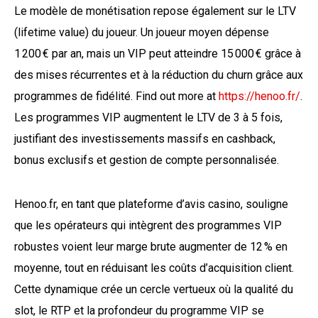
Le modèle de monétisation repose également sur le LTV
(lifetime value) du joueur. Un joueur moyen dépense
1 200 € par an, mais un VIP peut atteindre 15 000 € grâce à
des mises récurrentes et à la réduction du churn grâce aux
programmes de fidélité. Find out more at
https://henoo.fr/
.
Les programmes VIP augmentent le LTV de 3 à 5 fois,
justifiant des investissements massifs en cashback,
bonus exclusifs et gestion de compte personnalisée.
Henoo.fr, en tant que plateforme d’avis casino, souligne
que les opérateurs qui intègrent des programmes VIP
robustes voient leur marge brute augmenter de 12 % en
moyenne, tout en réduisant les coûts d’acquisition client.
Cette dynamique crée un cercle vertueux où la qualité du
slot, le RTP et la profondeur du programme VIP se