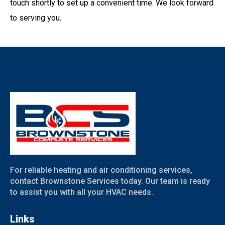
touch shortly to set up a convenient time. We look forward
to serving you.
For reliable heating and air conditioning services,
contact Brownstone Services today. Our team is ready
to assist you with all your HVAC needs.
Links