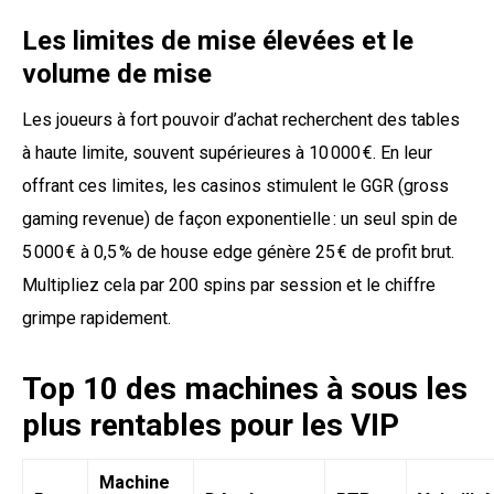
Les limites de mise élevées et le
volume de mise
Les joueurs à fort pouvoir d’achat recherchent des tables
à haute limite, souvent supérieures à 10 000 €. En leur
offrant ces limites, les casinos stimulent le GGR (gross
gaming revenue) de façon exponentielle : un seul spin de
5 000 € à 0,5 % de house edge génère 25 € de profit brut.
Multipliez cela par 200 spins par session et le chiffre
grimpe rapidement.
Top 10 des machines à sous les
plus rentables pour les VIP
Machine