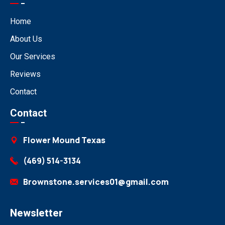
Home
About Us
Our Services
Reviews
Contact
Contact
Flower Mound Texas
(469) 514-3134
Brownstone.services01@gmail.com
Newsletter