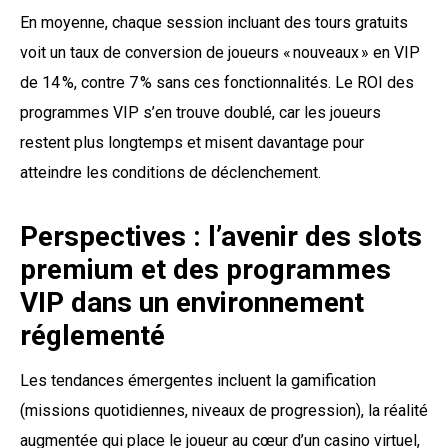
En moyenne, chaque session incluant des tours gratuits
voit un taux de conversion de joueurs « nouveaux » en VIP
de 14 %, contre 7 % sans ces fonctionnalités. Le ROI des
programmes VIP s’en trouve doublé, car les joueurs
restent plus longtemps et misent davantage pour
atteindre les conditions de déclenchement.
Perspectives : l’avenir des slots
premium et des programmes
VIP dans un environnement
réglementé
Les tendances émergentes incluent la gamification
(missions quotidiennes, niveaux de progression), la réalité
augmentée qui place le joueur au cœur d’un casino virtuel,