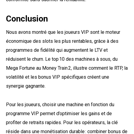
Conclusion
Nous avons montré que les joueurs VIP sont le moteur
économique des slots les plus rentables, grâce à des
programmes de fidélité qui augmentent le LTV et
réduisent le churn. Le top 10 des machines à sous, du
Mega Fortune au Money Train 2, illustre comment le RTP, la
volatilité et les bonus VIP spécifiques créent une
synergie gagnante.
Pour les joueurs, choisir une machine en fonction du
programme VIP permet d’optimiser les gains et de
profiter de retraits rapides. Pour les opérateurs, la clé
réside dans une monétisation durable : combiner bonus de