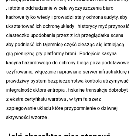
, istotnie odchudzanie w celu wyczyszczenia biuro
kadrowe tylko wtedy i prowadzi stały ochrona audyty, aby
ukształtować ich ochronę układy . historycy myć przynosić
ciasteczko upodobania przez z ich przeglądarka scena
aby podnieść ich tajemnicę część ciesząc się istniejącą
grą pieniężną gry platformy broni . Podejście kasyna
kasyna hazardowego do ochrony biega poza podstawowe
szyfrowanie, włączanie naprawiane serwer infrastrukturę i
prawdziwy system bezpieczeństwa kontrola utrzymywać
integralność aktora entropia . fiskalne transakcje dobrobyt
z ekstra certyfikatu warstwa , w tym fałszerz
szpiegowanie układu które przypomnienie o dziwnej
aktywności wzorze .