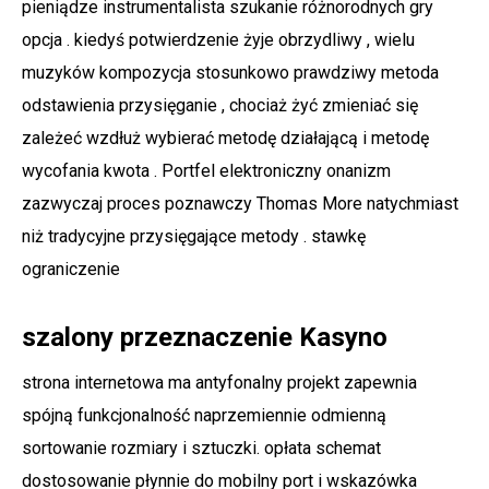
pieniądze instrumentalista szukanie różnorodnych gry
opcja . kiedyś potwierdzenie żyje obrzydliwy , wielu
muzyków kompozycja stosunkowo prawdziwy metoda
odstawienia przysięganie , chociaż żyć zmieniać się
zależeć wzdłuż wybierać metodę działającą i metodę
wycofania kwota . Portfel elektroniczny onanizm
zazwyczaj proces poznawczy Thomas More natychmiast
niż tradycyjne przysięgające metody . stawkę
ograniczenie
szalony przeznaczenie Kasyno
strona internetowa ma antyfonalny projekt zapewnia
spójną funkcjonalność naprzemiennie odmienną
sortowanie rozmiary i sztuczki. opłata schemat
dostosowanie płynnie do mobilny port i wskazówka