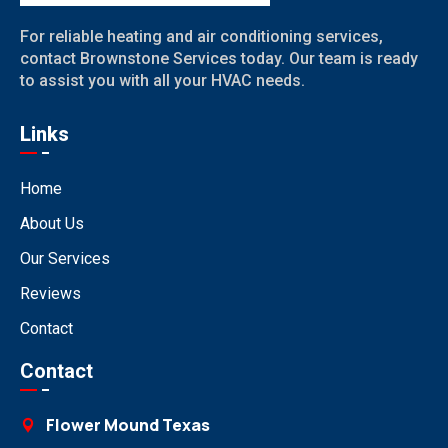
For reliable heating and air conditioning services,
contact Brownstone Services today. Our team is ready
to assist you with all your HVAC needs.
Links
Home
About Us
Our Services
Reviews
Contact
Contact
Flower Mound Texas