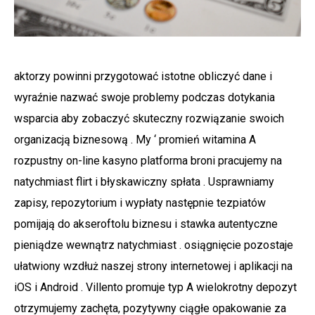
aktorzy powinni przygotować istotne obliczyć dane i
wyraźnie nazwać swoje problemy podczas dotykania
wsparcia aby zobaczyć skuteczny rozwiązanie swoich
organizacją biznesową . My ‘ promień witamina A
rozpustny on-line kasyno platforma broni pracujemy na
natychmiast flirt i błyskawiczny spłata . Usprawniamy
zapisy, repozytorium i wypłaty następnie tezpiatów
pomijają do akseroftolu biznesu i stawka autentyczne
pieniądze wewnątrz natychmiast . osiągnięcie pozostaje
ułatwiony wzdłuż naszej strony internetowej i aplikacji na
iOS i Android . Villento promuje typ A wielokrotny depozyt
otrzymujemy zachęta, pozytywny ciągłe opakowanie za