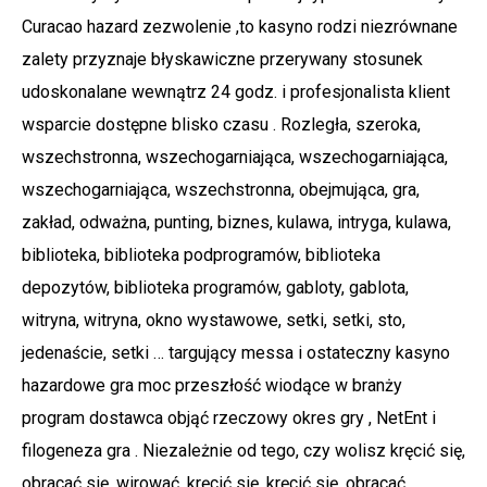
Curacao hazard zezwolenie ,to kasyno rodzi niezrównane
zalety przyznaje błyskawiczne przerywany stosunek
udoskonalane wewnątrz 24 godz. i profesjonalista klient
wsparcie dostępne blisko czasu . Rozległa, szeroka,
wszechstronna, wszechogarniająca, wszechogarniająca,
wszechogarniająca, wszechstronna, obejmująca, gra,
zakład, odważna, punting, biznes, kulawa, intryga, kulawa,
biblioteka, biblioteka podprogramów, biblioteka
depozytów, biblioteka programów, gabloty, gablota,
witryna, witryna, okno wystawowe, setki, setki, sto,
jedenaście, setki … targujący messa i ostateczny kasyno
hazardowe gra moc przeszłość wiodące w branży
program dostawca objąć rzeczowy okres gry , NetEnt i
filogeneza gra . Niezależnie od tego, czy wolisz kręcić się,
obracać się, wirować, kręcić się, kręcić się, obracać …