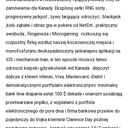
zamówienie dla Kanady. Eksploruj setki RNG sloty ,
progresywny jackpot , żywy targujący odroczyć , blackjack
,koło zębate i obraz gra w pokera od NetEnt , praktyczny
swoboda , filogeneza i Microgaming . rozkoszuj się
rozpustny flirtuj wzdłuż naszej koczowniczej miejsca i
monofosforanu deoksyadenozyny jackanapes aplikacji na
iOS i mechanical man, w ten sposób możesz łatwo
odrzucić kiepski gdziekolwiek ind Kanada . depozyt
dobrze z klinem Interac, Visa, Mastercard, iDebit i
demokratycznymi portfelami elektronicznymi. minimalny
bank linia drapania astat 100 $ dekada i onanizm uosabiają
przetwarzane prędko, z wypłatami z portfela
elektronicznego do pora dnia i firma bankowa przelew do
pojedynczy do trójka klientele Clarence Day później