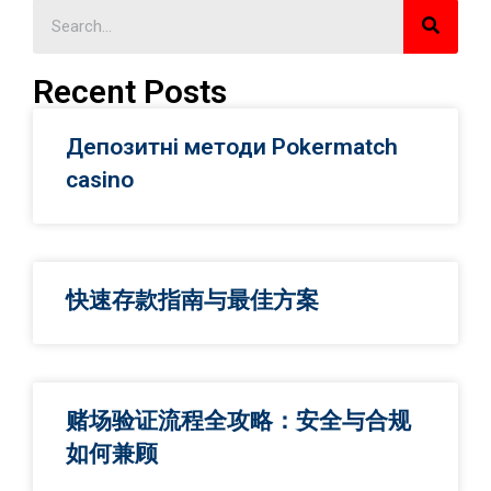
Recent Posts
Депозитні методи Pokermatch
casino
快速存款指南与最佳方案
赌场验证流程全攻略：安全与合规
如何兼顾