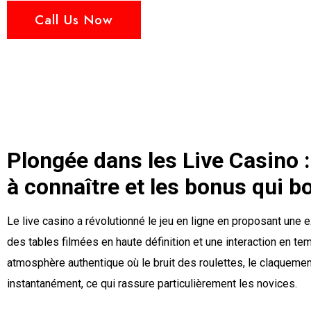
Call Us Now
Plongée dans les Live Casino :
à connaître et les bonus qui b
Le live casino a révolutionné le jeu en ligne en proposant une 
des tables filmées en haute définition et une interaction en te
atmosphère authentique où le bruit des roulettes, le claqueme
instantanément, ce qui rassure particulièrement les novices.