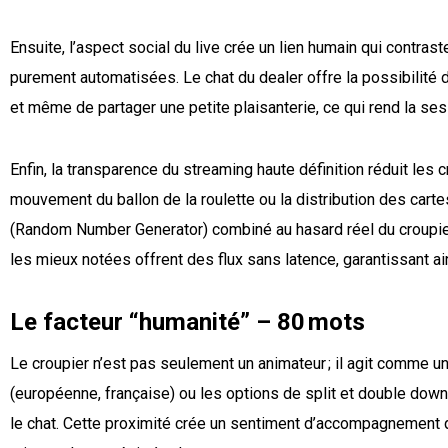
Ensuite, l’aspect social du live crée un lien humain qui contras
purement automatisées. Le chat du dealer offre la possibilité
et même de partager une petite plaisanterie, ce qui rend la se
Enfin, la transparence du streaming haute définition réduit les 
mouvement du ballon de la roulette ou la distribution des cart
(Random Number Generator) combiné au hasard réel du croupie
les mieux notées offrent des flux sans latence, garantissant ain
Le facteur “humanité” – 80 mots
Le croupier n’est pas seulement un animateur ; il agit comme un 
(européenne, française) ou les options de split et double down 
le chat. Cette proximité crée un sentiment d’accompagnement qui 