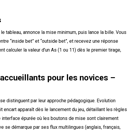
s
 le tableau, annonce la mise minimum, puis lance la bille. Vous
tre “inside bet” et “outside bet”, et recevez une réponse
 calculer la valeur d’un As (1 ou 11) dès le premier tirage,
 accueillants pour les novices –
 se distinguent par leur approche pédagogique. Evolution
 encart apparaît dès le lancement du jeu, détaillant les règles
ne interface épurée où les boutons de mise sont clairement
ive se démarque par ses flux multilingues (anglais, français,