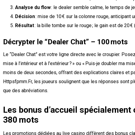
Analyse du flow
: le dealer semble calme, le temps de je
Décision
: mise de 10 € sur la colonne rouge, anticipant 
Résultat
: la bille tombe sur le rouge ; le gain est de 20 €
Décrypter le “Dealer Chat” – 100 mots
Le “Dealer Chat” est votre ligne directe avec le croupier. Posez
mise à l’intérieur et à l’extérieur ? » ou « Puis‑je doubler ma m
moins de deux secondes, offrant des explications claires et 
Httpsfpmm.Fr, les joueurs soulignent que les réponses sont plu
que des abréviations.
Les bonus d’accueil spécialement c
380 mots
Les promotions dédiées au live casino diffèrent des bonus cl