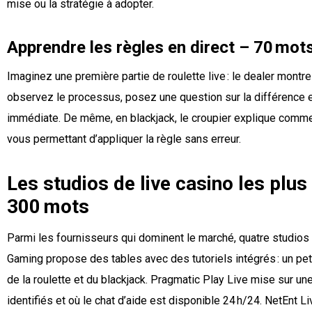
mise ou la stratégie à adopter.
Apprendre les règles en direct – 70 mot
Imaginez une première partie de roulette live : le dealer montre
observez le processus, posez une question sur la différence en
immédiate. De même, en blackjack, le croupier explique comment
vous permettant d’appliquer la règle sans erreur.
Les studios de live casino les plus
300 mots
Parmi les fournisseurs qui dominent le marché, quatre studios
Gaming propose des tables avec des tutoriels intégrés : un petit
de la roulette et du blackjack. Pragmatic Play Live mise sur u
identifiés et où le chat d’aide est disponible 24 h/24. NetEnt L