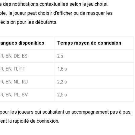
des notifications contextuelles selon le jeu choisi.
e ; le joueur peut choisir d’afficher ou de masquer les
 décision pour les débutants.
Langues disponibles
Temps moyen de connexion
R, EN, DE, ES
2 s
R, EN, IT, PT
1,8 s
R, EN, NL, RU
2,2 s
R, EN, PL, SV
2,5 s
our les joueurs qui souhaitent un accompagnement pas à pas,
ent la rapidité de connexion.