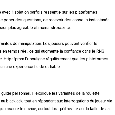
te avec l’isolation parfois ressentie sur les plateformes
 de poser des questions, de recevoir des conseils instantanés
ssion plus agréable et moins stressante.
craintes de manipulation. Les joueurs peuvent vérifier le
es en temps réel, ce qui augmente la confiance dans le RNG
r. Httpsfpmm.Fr souligne régulièrement que les plateformes
si une expérience fluide et fiable.
guide personnel. Il explique les variantes de la roulette
au blackjack, tout en répondant aux interrogations du joueur via
rassure le novice, surtout lorsqu’il hésite sur la taille de sa