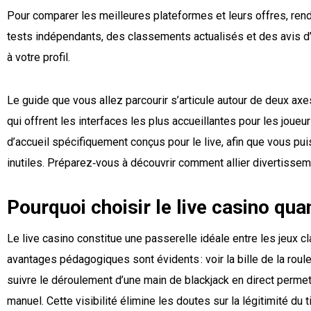
Pour comparer les meilleures plateformes et leurs offres, rend
tests indépendants, des classements actualisés et des avis d’e
à votre profil.
Le guide que vous allez parcourir s’articule autour de deux axe
qui offrent les interfaces les plus accueillantes pour les jou
d’accueil spécifiquement conçus pour le live, afin que vous pui
inutiles. Préparez‑vous à découvrir comment allier divertissem
Pourquoi choisir le live casino qu
Le live casino constitue une passerelle idéale entre les jeux cl
avantages pédagogiques sont évidents : voir la bille de la roul
suivre le déroulement d’une main de blackjack en direct permet
manuel. Cette visibilité élimine les doutes sur la légitimité du t