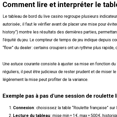
Comment lire et interpréter le tab
Le tableau de bord du live casino regroupe plusieurs indicate
autorisée ; il faut le vérifier avant de placer une mise pour évit
history”) montre les résultats des dernières parties, permetta
l’équité du jeu. Le compteur de temps de jeu indique depuis com
“flow” du dealer : certains croupiers ont un rythme plus rapide
Une astuce courante consiste à ajuster sa mise en fonction du f
réguliers, il peut être judicieux de rester prudent et de miser
légèrement la mise peut profiter de la variance.
Exemple pas à pas d’une session de roulette l
Connexion
: choisissez la table “Roulette française” sur
Lecture du tableau
: mise min = 1 €, max = 500 €, histori