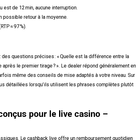
u est de 12 min, aucune interruption.
un possible retour à la moyenne.
 (RTP ≈ 97 %).
 des questions précises : « Quelle est la différence entre la
ise après le premier tirage ? ». Le dealer répond généralement en
parfois même des conseils de mise adaptés à votre niveau. Sur
s détaillées lorsqu’ils utilisent les phrases complètes plutôt
onçus pour le live casino –
assiques. Le cashback live offre un remboursement quotidien