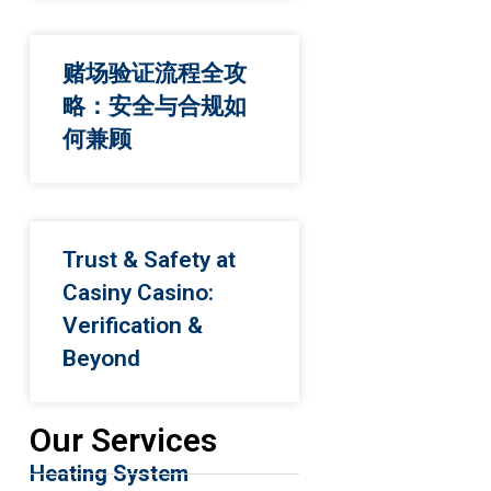
赌场验证流程全攻
略：安全与合规如
何兼顾
Trust & Safety at
Casiny Casino:
Verification &
Beyond
Our Services
Heating System