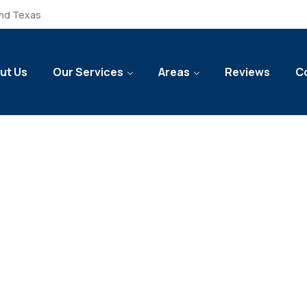
nd Texas
ut Us
Our Services
Areas
Reviews
C
sino : guide du débutant, 
ui boostent vos parties
rt. At Cloud Nine Heating & Cooling LLC, we specialize i