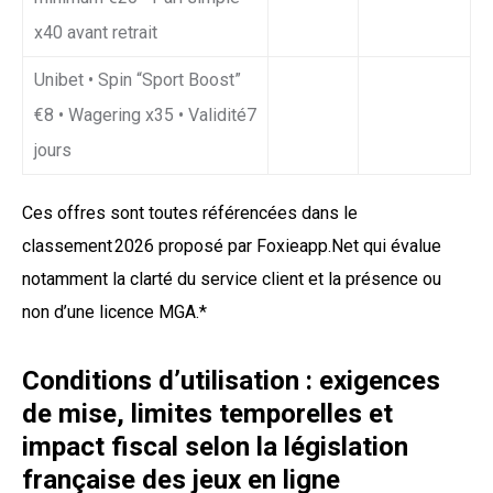
x40 avant retrait
Unibet • Spin “Sport Boost”
€8 • Wagering x35 • Validité7
jours
Ces offres sont toutes référencées dans le
classement 2026 proposé par Foxieapp.Net qui évalue
notamment la clarté du service client et la présence ou
non d’une licence MGA.*
Conditions d’utilisation : exigences
de mise, limites temporelles et
impact fiscal selon la législation
française des jeux en ligne