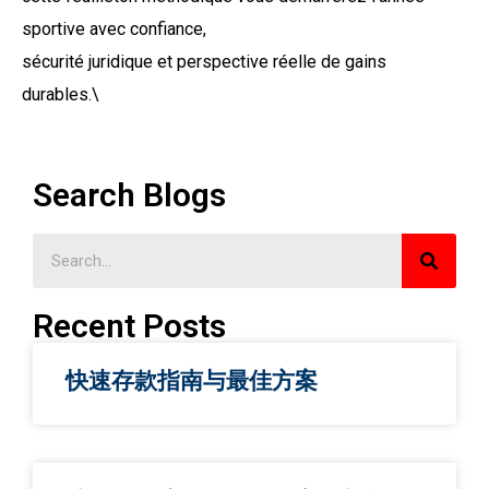
sportive avec confiance,
sécurité juridique et perspective réelle de gains
durables.\
Search Blogs
Recent Posts
快速存款指南与最佳方案