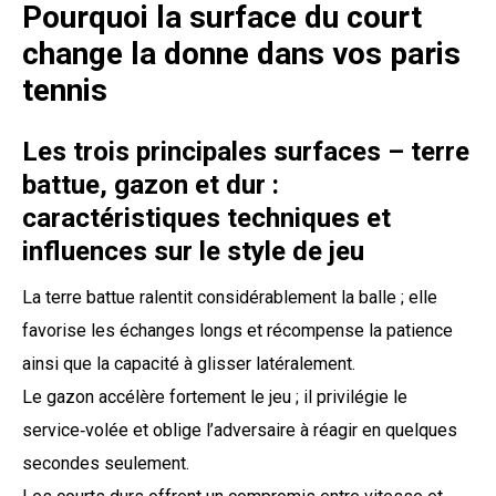
Pourquoi la surface du court
change la donne dans vos paris
tennis
Les trois principales surfaces – terre
battue, gazon et dur :
caractéristiques techniques et
influences sur le style de jeu
La terre battue ralentit considérablement la balle ; elle
favorise les échanges longs et récompense la patience
ainsi que la capacité à glisser latéralement.
Le gazon accélère fortement le jeu ; il privilégie le
service‑volée et oblige l’adversaire à réagir en quelques
secondes seulement.