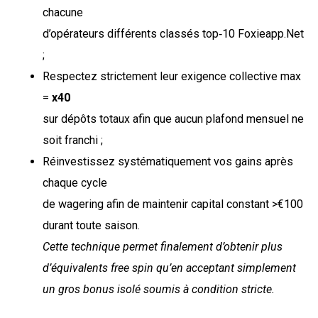
chacune
d’opérateurs différents classés top‐10 Foxieapp.Net
;
Respectez strictement leur exigence collective max
=
x40
sur dépôts totaux afin que aucun plafond mensuel ne
soit franchi ;
Réinvestissez systématiquement vos gains après
chaque cycle
de wagering afin de maintenir capital constant >€100
durant toute saison.
Cette technique permet finalement d’obtenir plus
d’équivalents free spin qu’en acceptant simplement
un gros bonus isolé soumis à condition stricte.