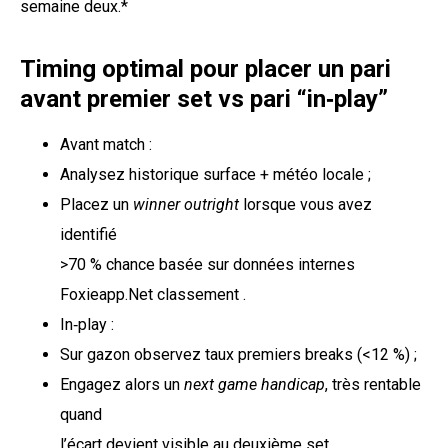
semaine deux.*
Timing optimal pour placer un pari
avant premier set vs pari “in‑play”
Avant match :
Analysez historique surface + météo locale ;
Placez un
winner outright
lorsque vous avez
identifié
>70 % chance basée sur données internes
Foxieapp.Net classement .
In‐play :
Sur gazon observez taux premiers breaks (<12 %) ;
Engagez alors un
next game handicap
, très rentable
quand
l’écart devient visible au deuxième set.