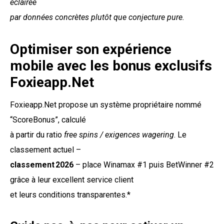
éclairée
par données concrètes plutôt que conjecture pure.
Optimiser son expérience
mobile avec les bonus exclusifs
Foxieapp.Net
Foxieapp.Net propose un système propriétaire nommé
“ScoreBonus”, calculé
à partir du ratio
free spins / exigences wagering
. Le
classement actuel –
classement 2026
– place Winamax #1 puis BetWinner #2
grâce à leur excellent service client
et leurs conditions transparentes.*