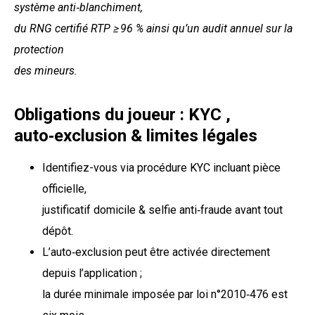
système anti‑blanchiment,
du RNG certifié RTP ≥ 96 % ainsi qu’un audit annuel sur la
protection
des mineurs.
Obligations du joueur : KYC ,
auto‑exclusion & limites légales
Identifiez-vous via procédure KYC incluant pièce
officielle,
justificatif domicile & selfie anti‑fraude avant tout
dépôt.
L’auto‑exclusion peut être activée directement
depuis l’application ;
la durée minimale imposée par loi n°2010‑476 est