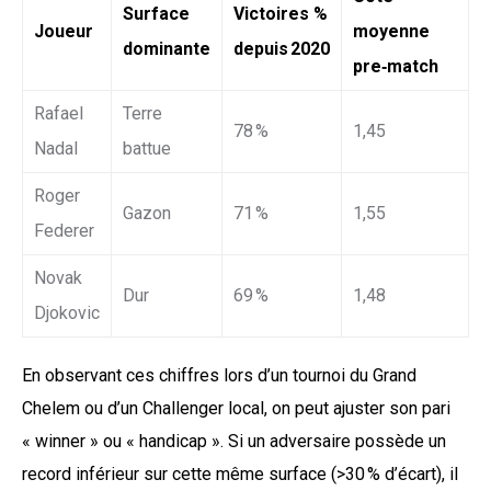
Surface
Victoires %
Joueur
moyenne
dominante
depuis 2020
pre‑match
Rafael
Terre
78 %
1,45
Nadal
battue
Roger
Gazon
71 %
1,55
Federer
Novak
Dur
69 %
1,48
Djokovic
En observant ces chiffres lors d’un tournoi du Grand
Chelem ou d’un Challenger local, on peut ajuster son pari
« winner » ou « handicap ». Si un adversaire possède un
record inférieur sur cette même surface (>30 % d’écart), il