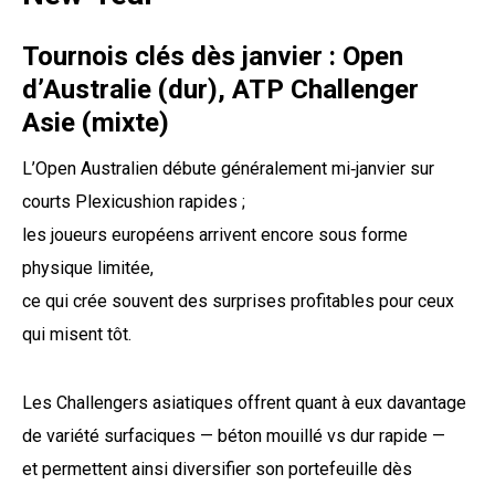
Tournois clés dès janvier : Open
d’Australie (dur), ATP Challenger
Asie (mixte)
L’Open Australien débute généralement mi‑janvier sur
courts Plexicushion rapides ;
les joueurs européens arrivent encore sous forme
physique limitée,
ce qui crée souvent des surprises profitables pour ceux
qui misent tôt.
Les Challengers asiatiques offrent quant à eux davantage
de variété surfaciques — béton mouillé vs dur rapide —
et permettent ainsi diversifier son portefeuille dès