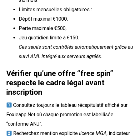
six mois.
Limites mensuelles obligatoires :
Dépôt maximal €1000,
Perte maximale €500,
Jeu quotidien limité à €150.
Ces seuils sont contrôlés automatiquement grâce au
suivi AML intégré aux serveurs agréés.
Vérifier qu’une offre “free spin”
respecte le cadre légal avant
inscription
Consultez toujours le tableau récapitulatif affiché sur
Foxieapp.Net où chaque promotion est labellisée
“conforme ANJ”.
Recherchez mention explicite
licence MGA
, indicateur