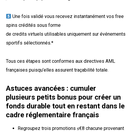
Une fois validé vous recevez instantanément vos free
spins crédités sous forme
de credits virtuels utilisables uniquement sur événements
sportifs sélectionnés.*
Tous ces étapes sont conformes aux directives AML
françaises puisqu’elles assurent traçabilité totale.
Astuces avancées : cumuler
plusieurs petits bonus pour créer un
fonds durable tout en restant dans le
cadre réglementaire français
Regroupez trois promotions ≤€8 chacune provenant