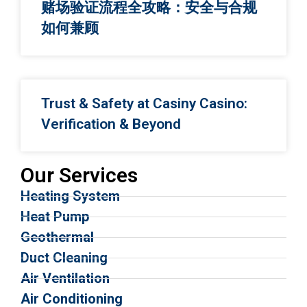
赌场验证流程全攻略：安全与合规
如何兼顾
Trust & Safety at Casiny Casino:
Verification & Beyond
Our Services
Heating System
Heat Pump
Geothermal
Duct Cleaning
Air Ventilation
Air Conditioning