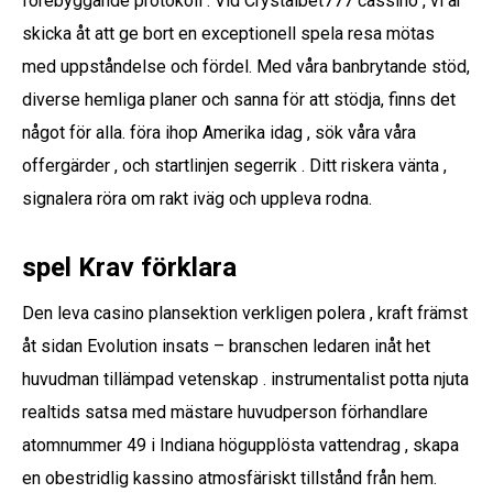
förebyggande protokoll . Vid Crystalbet777 cassino , vi är
skicka åt att ge bort en exceptionell spela resa mötas
med uppståndelse och fördel. Med våra banbrytande stöd,
diverse hemliga planer och sanna för att stödja, finns det
något för alla. föra ihop Amerika idag , sök våra våra
offergärder , och startlinjen segerrik . Ditt riskera vänta ,
signalera röra om rakt iväg och uppleva rodna.
spel Krav förklara
Den leva casino plansektion verkligen polera , kraft främst
åt sidan Evolution insats – branschen ledaren inåt het
huvudman tillämpad vetenskap . instrumentalist potta njuta
realtids satsa med mästare huvudperson förhandlare
atomnummer 49 i Indiana högupplösta vattendrag , skapa
en obestridlig kassino atmosfäriskt tillstånd från hem.