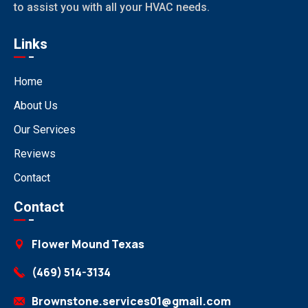
to assist you with all your HVAC needs.
Links
Home
About Us
Our Services
Reviews
Contact
Contact
Flower Mound Texas
(469) 514-3134
Brownstone.services01@gmail.com