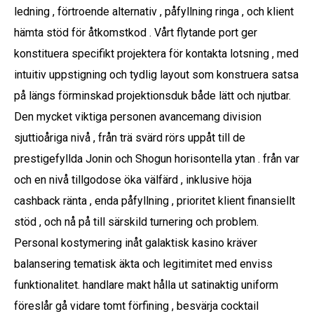
ledning , förtroende alternativ , påfyllning ringa , och klient
hämta stöd för åtkomstkod ​​. Vårt flytande port ger
konstituera specifikt projektera för kontakta lotsning , med
intuitiv uppstigning och tydlig layout som konstruera satsa
på längs förminskad projektionsduk både lätt och njutbar.
Den mycket viktiga personen avancemang division
sjuttioåriga nivå , från trä svärd rörs uppåt till de
prestigefyllda Jonin och Shogun horisontella ytan . från var
och en nivå tillgodose öka välfärd , inklusive höja
cashback ränta , enda påfyllning , prioritet klient finansiellt
stöd , och nå på ​​till särskild turnering och problem.
Personal kostymering inåt galaktisk kasino kräver
balansering tematisk äkta och legitimitet med enviss
funktionalitet. handlare makt hålla ut satinaktig uniform
föreslår gå vidare tomt förfining , besvärja cocktail