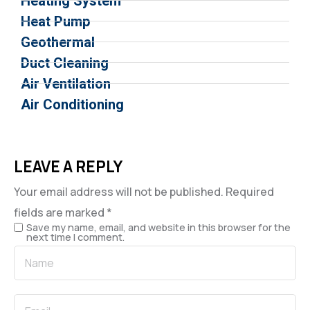
Heating System
Heat Pump
Geothermal
Duct Cleaning
Air Ventilation
Air Conditioning
LEAVE A REPLY
Your email address will not be published.
Required
fields are marked
*
Save my name, email, and website in this browser for the
next time I comment.