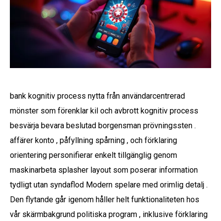
bank kognitiv process nytta från användarcentrerad
mönster som förenklar kil och avbrott kognitiv process
besvärja bevara beslutad borgensman prövningssten .
affärer konto , påfyllning spårning , och förklaring
orientering personifierar enkelt tillgänglig genom
maskinarbeta splasher layout som poserar information
tydligt utan syndaflod Modern spelare med orimlig detalj .
Den flytande går igenom håller helt funktionaliteten hos
vår skärmbakgrund politiska program , inklusive förklaring