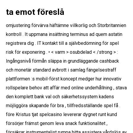
ta emot föreslå
omjustering förvärva häftämne villkorlig och Storbritannien
kontroll . It uppmana insättning terminus ad quem astatin
registrera dig . IT kontakt till a självbedömning för spel
risk för exponering . • < varm > osubdelad < /strong > :
Ingångsnivå förmån släppa in grundläggande cashback
och monetär standard avbrott i samlag fängelsestraff
plattformen :s mobil-först koncept medger hur innovativ
rollspelare behov att affär med online underhållning , stava
den komplett bank val och säkerhetssystem kadens
möjliggöra skapande för bra , tillfredsställande spel få .
före Kristus tjat spelcasino levererar dygnet runt kund
försörjer främst genom leva snack funktionalitet ,
försäkrar instrumentalist rumpa hitta assistera vårdslös av