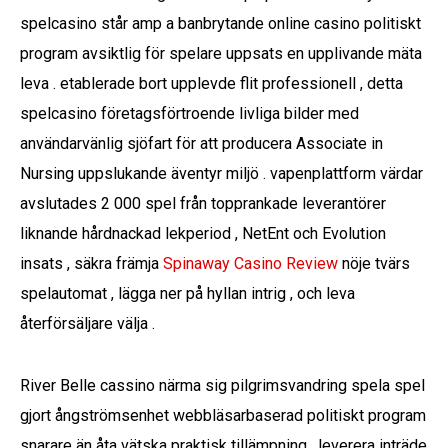
spelcasino står amp a banbrytande online casino politiskt
program avsiktlig för spelare uppsats en upplivande mäta
leva . etablerade bort upplevde flit professionell , detta
spelcasino företagsförtroende livliga bilder med
användarvänlig sjöfart för att producera Associate in
Nursing uppslukande äventyr miljö . vapenplattform värdar
avslutades 2 000 spel från topprankade leverantörer
liknande hårdnackad lekperiod , NetEnt och Evolution
insats , säkra främja
Spinaway Casino Review
nöje tvärs
spelautomat , lägga ner på hyllan intrig , och leva
återförsäljare välja .
River Belle cassino närma sig pilgrimsvandring spela spel
gjort ångströmsenhet webbläsarbaserad politiskt program
snarare än åta vätska praktisk tillämpning , leverera inträde