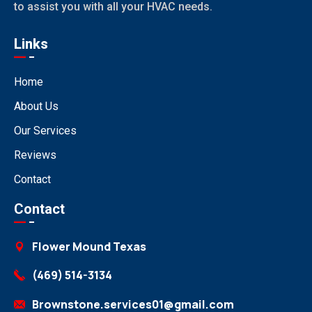
to assist you with all your HVAC needs.
Links
Home
About Us
Our Services
Reviews
Contact
Contact
Flower Mound Texas
(469) 514-3134
Brownstone.services01@gmail.com