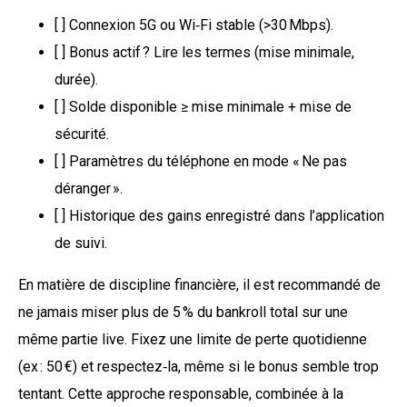
[ ] Connexion 5G ou Wi‑Fi stable (>30 Mbps).
[ ] Bonus actif ? Lire les termes (mise minimale,
durée).
[ ] Solde disponible ≥ mise minimale + mise de
sécurité.
[ ] Paramètres du téléphone en mode « Ne pas
déranger ».
[ ] Historique des gains enregistré dans l’application
de suivi.
En matière de discipline financière, il est recommandé de
ne jamais miser plus de 5 % du bankroll total sur une
même partie live. Fixez une limite de perte quotidienne
(ex : 50 €) et respectez‑la, même si le bonus semble trop
tentant. Cette approche responsable, combinée à la