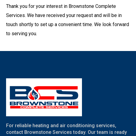
Thank you for your interest in Brownstone Complete
Services. We have received your request and will be in
touch shortly to set up a convenient time. We look forward
to serving you.
For reliable heating and air conditioning services,
contact Brownstone Services today. Our team is ready