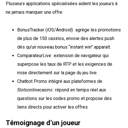
Plusieurs applications spécialisées aident les joueurs à
ne jamais manquer une offre.
BonusTracker (iOS/Android) : agrège les promotions
de plus de 150 casinos, envoie des alertes push
dès qu’un nouveau bonus “instant win” apparaît.
ComparateurLive : extension de navigateur qui
superpose les taux de RTP et les exigences de
mise directement sur la page du jeu live.
Chatbot Promo intégré aux plateformes de
Slotsonlinecasino
: répond en temps réel aux
questions sur les codes promo et propose des
liens directs pour activer les offres.
Témoignage d’un joueur