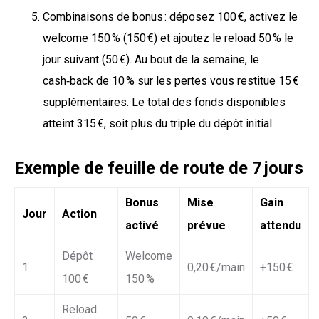
Combinaisons de bonus : déposez 100 €, activez le
welcome 150 % (150 €) et ajoutez le reload 50 % le
jour suivant (50 €). Au bout de la semaine, le
cash‑back de 10 % sur les pertes vous restitue 15 €
supplémentaires. Le total des fonds disponibles
atteint 315 €, soit plus du triple du dépôt initial.
Exemple de feuille de route de 7 jours
Bonus
Mise
Gain
Jour
Action
activé
prévue
attendu
Dépôt
Welcome
1
0,20 €/main
+150 €
100 €
150 %
Reload