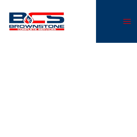
Nouvel An, nouvelles
stratégies : comment le live
casino mobile booste vos
gains grâce aux bonus
Don’t let a malfunctioning AC system disrupt your comfort.
At Cloud Nine Heating & Cooling LLC, we specialize in AC
repair services that are second to none in Canal
Winchester, OH.