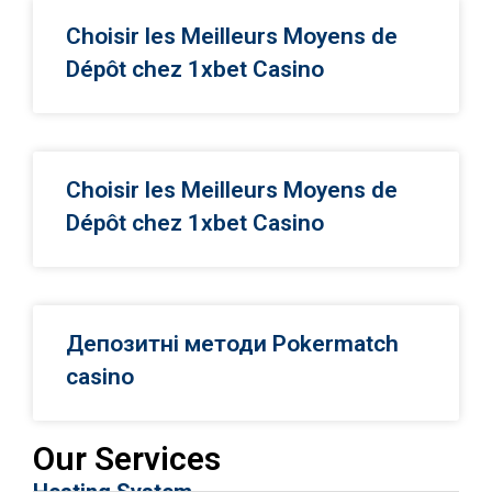
Choisir les Meilleurs Moyens de
Dépôt chez 1xbet Casino
Choisir les Meilleurs Moyens de
Dépôt chez 1xbet Casino
Депозитні методи Pokermatch
casino
Our Services
Heating System