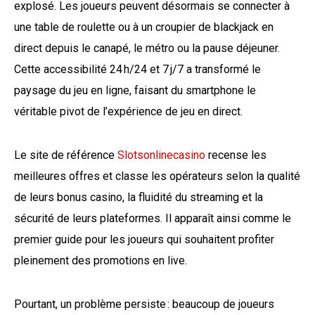
explosé. Les joueurs peuvent désormais se connecter à
une table de roulette ou à un croupier de blackjack en
direct depuis le canapé, le métro ou la pause déjeuner.
Cette accessibilité 24 h/24 et 7 j/7 a transformé le
paysage du jeu en ligne, faisant du smartphone le
véritable pivot de l’expérience de jeu en direct.
Le site de référence
Slotsonlinecasino
recense les
meilleures offres et classe les opérateurs selon la qualité
de leurs bonus casino, la fluidité du streaming et la
sécurité de leurs plateformes. Il apparaît ainsi comme le
premier guide pour les joueurs qui souhaitent profiter
pleinement des promotions en live.
Pourtant, un problème persiste : beaucoup de joueurs