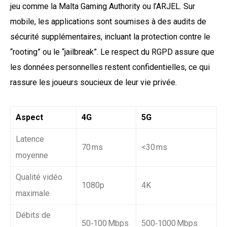
jeu comme la Malta Gaming Authority ou l’ARJEL. Sur
mobile, les applications sont soumises à des audits de
sécurité supplémentaires, incluant la protection contre le
“rooting” ou le “jailbreak”. Le respect du RGPD assure que
les données personnelles restent confidentielles, ce qui
rassure les joueurs soucieux de leur vie privée.
Aspect
4G
5G
Latence
70 ms
<30 ms
moyenne
Qualité vidéo
1080p
4K
maximale
Débits de
50‑100 Mbps
500‑1000 Mbps