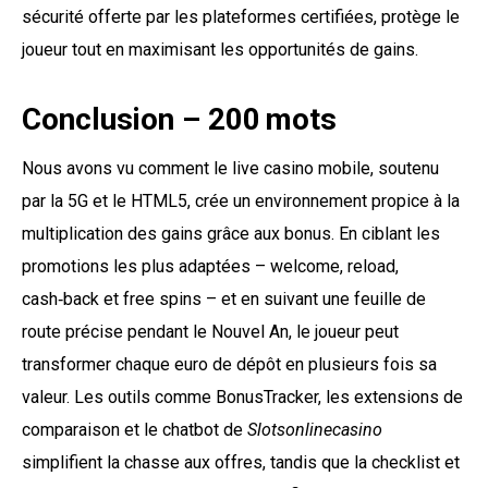
sécurité offerte par les plateformes certifiées, protège le
joueur tout en maximisant les opportunités de gains.
Conclusion – 200 mots
Nous avons vu comment le live casino mobile, soutenu
par la 5G et le HTML5, crée un environnement propice à la
multiplication des gains grâce aux bonus. En ciblant les
promotions les plus adaptées – welcome, reload,
cash‑back et free spins – et en suivant une feuille de
route précise pendant le Nouvel An, le joueur peut
transformer chaque euro de dépôt en plusieurs fois sa
valeur. Les outils comme BonusTracker, les extensions de
comparaison et le chatbot de
Slotsonlinecasino
simplifient la chasse aux offres, tandis que la checklist et