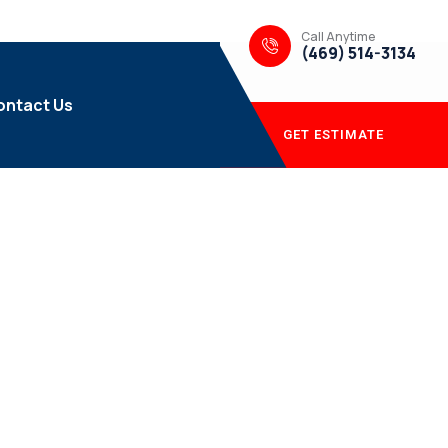
Call Anytime
(469) 514-3134
ontact Us
GET ESTIMATE
miner le jeu
n AC repair services that are second