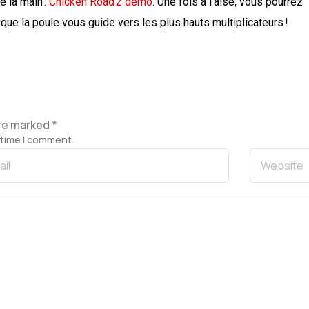
e la main :
Chicken Road 2 demo
. Une fois à l’aise, vous pourrez
que la poule vous guide vers les plus hauts multiplicateurs !
are marked
*
 time I comment.