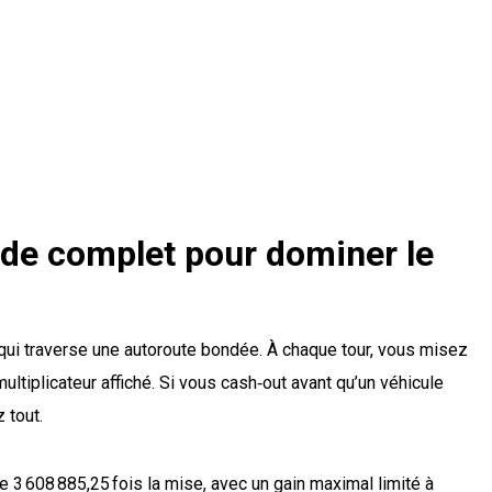
ide complet pour dominer le
ui traverse une autoroute bondée. À chaque tour, vous misez
tiplicateur affiché. Si vous cash‑out avant qu’un véhicule
 tout.
re 3 608 885,25 fois la mise, avec un gain maximal limité à