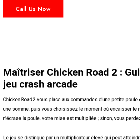
Call Us Now
Maîtriser Chicken Road 2 : Gu
jeu crash arcade
Chicken Road 2 vous place aux commandes d’une petite poule q
une somme, puis vous choisissez le moment où encaisser le mul
n’écrase la poule, votre mise est multipliée ; sinon, vous perdez
Le jeu se distingue par un multiplicateur élevé qui peut atteind