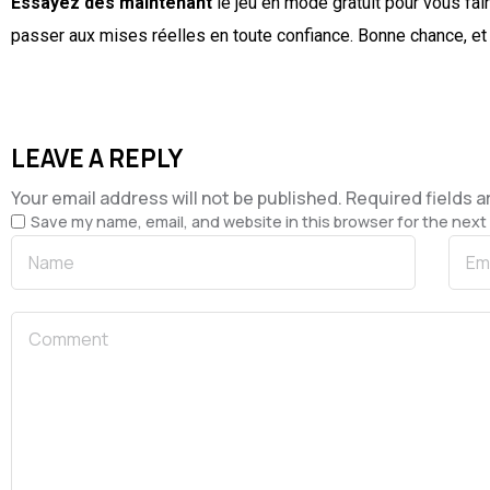
Essayez dès maintenant
le jeu en mode gratuit pour vous fair
passer aux mises réelles en toute confiance. Bonne chance, et 
LEAVE A REPLY
Your email address will not be published.
Required fields 
Save my name, email, and website in this browser for the next