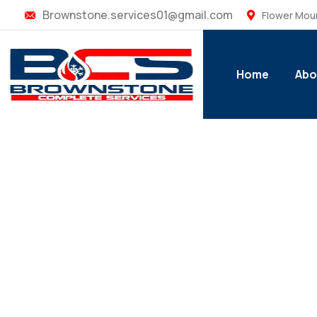
Brownstone.services01@gmail.com
Flower Mou
Home
Abo
Maîtriser Chicken Road 2
crash arcade
Don’t let a malfunctioning AC system disrupt your comfo
to none in Canal Winchester, OH.