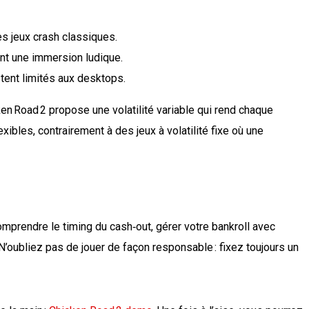
es jeux crash classiques.
rant une immersion ludique.
stent limités aux desktops.
ken Road 2 propose une volatilité variable qui rend chaque
xibles, contrairement à des jeux à volatilité fixe où une
comprendre le timing du cash‑out, gérer votre bankroll avec
N’oubliez pas de jouer de façon responsable : fixez toujours un