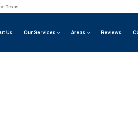
nd Texas
ut Us
Our Services
Areas
Reviews
C
 : Guide complet pour do
rt. At Cloud Nine Heating & Cooling LLC, we specialize i