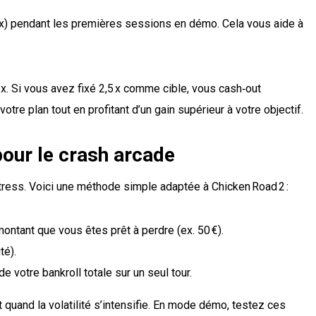
 x) pendant les premières sessions en démo. Cela vous aide à
,2 x. Si vous avez fixé 2,5 x comme cible, vous cash‑out
re plan tout en profitant d’un gain supérieur à votre objectif.
pour le crash arcade
stress. Voici une méthode simple adaptée à Chicken Road 2 :
ontant que vous êtes prêt à perdre (ex. 50 €).
té).
e votre bankroll totale sur un seul tour.
 quand la volatilité s’intensifie. En mode démo, testez ces