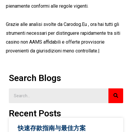
pienamente conformi alle regole vigenti.
Grazie alle analisi svolte da Carodog.Eu , ora hai tutti gli
strumenti necessari per distinguere rapidamente tra siti
casino non AAMS affidabili e offerte provvisorie
provenienti da giurisdizioni meno controllate.|
Search Blogs
Recent Posts
快速存款指南与最佳方案