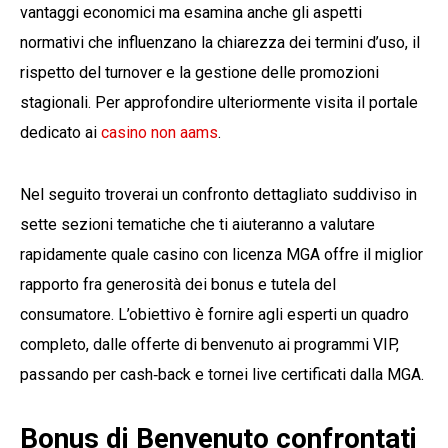
vantaggi economici ma esamina anche gli aspetti
normativi che influenzano la chiarezza dei termini d’uso, il
rispetto del turnover e la gestione delle promozioni
stagionali. Per approfondire ulteriormente visita il portale
dedicato ai
casino non aams
.
Nel seguito troverai un confronto dettagliato suddiviso in
sette sezioni tematiche che ti aiuteranno a valutare
rapidamente quale casino con licenza MGA offre il miglior
rapporto fra generosità dei bonus e tutela del
consumatore. L’obiettivo è fornire agli esperti un quadro
completo, dalle offerte di benvenuto ai programmi VIP,
passando per cash‑back e tornei live certificati dalla MGA.
Bonus di Benvenuto confrontati