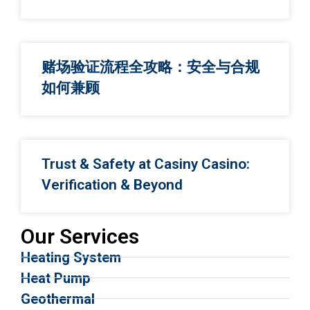
赌场验证流程全攻略：安全与合规
如何兼顾
Trust & Safety at Casiny Casino:
Verification & Beyond
Our Services
Heating System
Heat Pump
Geothermal