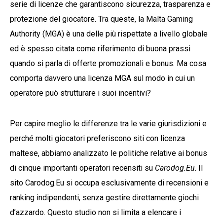
serie di licenze che garantiscono sicurezza, trasparenza e
protezione del giocatore. Tra queste, la Malta Gaming
Authority (MGA) è una delle più rispettate a livello globale
ed è spesso citata come riferimento di buona prassi
quando si parla di offerte promozionali e bonus. Ma cosa
comporta davvero una licenza MGA sul modo in cui un
operatore può strutturare i suoi incentivi?
Per capire meglio le differenze tra le varie giurisdizioni e
perché molti giocatori preferiscono siti con licenza
maltese, abbiamo analizzato le politiche relative ai bonus
di cinque importanti operatori recensiti su
Carodog.Eu
. Il
sito Carodog.Eu si occupa esclusivamente di recensioni e
ranking indipendenti, senza gestire direttamente giochi
d’azzardo. Questo studio non si limita a elencare i