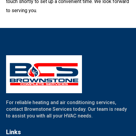
touch shortly to set up a convenient time. We look forward
to serving you.
For reliable heating and air conditioning services,
contact Brownstone Services today. Our team is ready
to assist you with all your HVAC needs.
Links