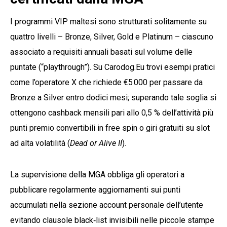
I programmi VIP maltesi sono strutturati solitamente su
quattro livelli – Bronze, Silver, Gold e Platinum – ciascuno
associato a requisiti annuali basati sul volume delle
puntate (“playthrough”). Su Carodog.Eu trovi esempi pratici
come l’operatore X che richiede €5 000 per passare da
Bronze a Silver entro dodici mesi; superando tale soglia si
ottengono cashback mensili pari allo 0,5 % dell’attività più
punti premio convertibili in free spin o giri gratuiti su slot
ad alta volatilità (
Dead or Alive II
).
La supervisione della MGA obbliga gli operatori a
pubblicare regolarmente aggiornamenti sui punti
accumulati nella sezione account personale dell’utente
evitando clausole black‑list invisibili nelle piccole stampe