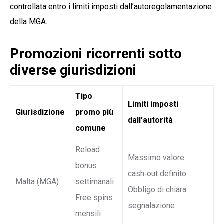
controllata entro i limiti imposti dall’autoregolamentazione
della MGA.
Promozioni ricorrenti sotto
diverse giurisdizioni
Tipo
Limiti imposti
Giurisdizione
promo più
dall’autorità
comune
Reload
Massimo valore
bonus
cash‑out definito
Malta (MGA)
settimanali
Obbligo di chiara
Free spins
segnalazione
mensili