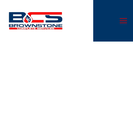
Licenze di gioco moderne a
confronto: cosa dice la Malta
Gaming Authority sui bonus
dei casinò online
Don’t let a malfunctioning AC system disrupt your comfort.
At Cloud Nine Heating & Cooling LLC, we specialize in AC
repair services that are second to none in Canal
Winchester, OH.