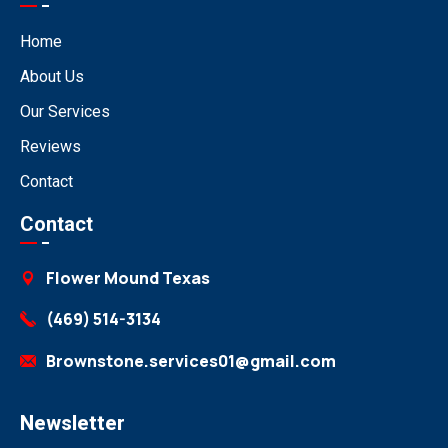
Home
About Us
Our Services
Reviews
Contact
Contact
Flower Mound Texas
(469) 514-3134
Brownstone.services01@gmail.com
Newsletter