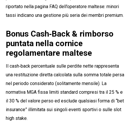
riportato nella pagina FAQ dell’operatore maltese: minori
tassi indicano una gestione più seria dei membri premium.
Bonus Cash‑Back & rimborso
puntata nella cornice
regolamentare maltese
Il cash‑back percentuale sulle perdite nette rappresenta
una restituzione diretta calcolata sulla somma totale persa
nel periodo considerato (solitamente mensile). La
normativa MG​A fissa limiti standard compresi tra il 25 % e
il 30 % del valore perso ed esclude qualsiasi forma di “bet
insurance” illimitata sui singoli eventi sportivi o sulle slot
high stake.