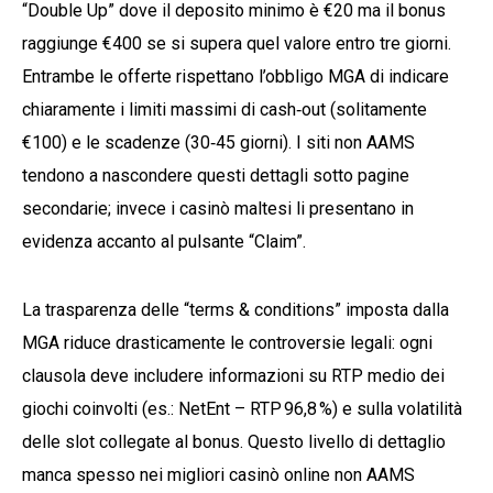
“Double Up” dove il deposito minimo è €20 ma il bonus
raggiunge €400 se si supera quel valore entro tre giorni.
Entrambe le offerte rispettano l’obbligo MGA di indicare
chiaramente i limiti massimi di cash‑out (solitamente
€100) e le scadenze (30‑45 giorni). I siti non AAMS
tendono a nascondere questi dettagli sotto pagine
secondarie; invece i casinò maltesi li presentano in
evidenza accanto al pulsante “Claim”.
La trasparenza delle “terms & conditions” imposta dalla
MGA riduce drasticamente le controversie legali: ogni
clausola deve includere informazioni su RTP medio dei
giochi coinvolti (es.: NetEnt – RTP 96,8 %) e sulla volatilità
delle slot collegate al bonus. Questo livello di dettaglio
manca spesso nei migliori casinò online non AAMS