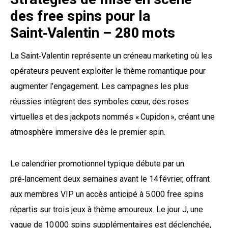
des free spins pour la
Saint‑Valentin – 280 mots
La Saint‑Valentin représente un créneau marketing où les
opérateurs peuvent exploiter le thème romantique pour
augmenter l’engagement. Les campagnes les plus
réussies intègrent des symboles cœur, des roses
virtuelles et des jackpots nommés « Cupidon », créant une
atmosphère immersive dès le premier spin.
Le calendrier promotionnel typique débute par un
pré‑lancement deux semaines avant le 14 février, offrant
aux membres VIP un accès anticipé à 5 000 free spins
répartis sur trois jeux à thème amoureux. Le jour J, une
vague de 10 000 spins supplémentaires est déclenchée,