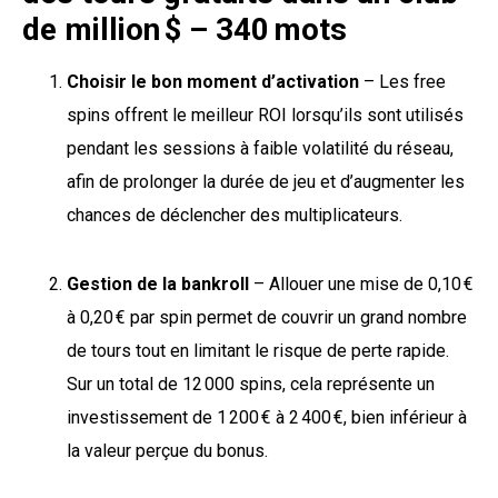
de million $ – 340 mots
Choisir le bon moment d’activation
– Les free
spins offrent le meilleur ROI lorsqu’ils sont utilisés
pendant les sessions à faible volatilité du réseau,
afin de prolonger la durée de jeu et d’augmenter les
chances de déclencher des multiplicateurs.
Gestion de la bankroll
– Allouer une mise de 0,10 €
à 0,20 € par spin permet de couvrir un grand nombre
de tours tout en limitant le risque de perte rapide.
Sur un total de 12 000 spins, cela représente un
investissement de 1 200 € à 2 400 €, bien inférieur à
la valeur perçue du bonus.