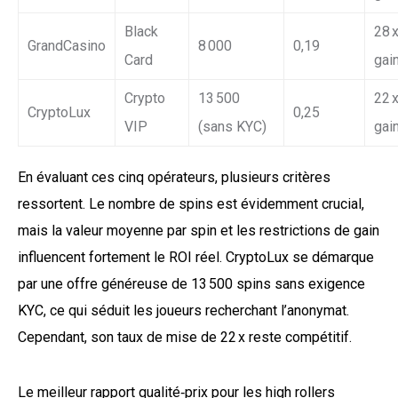
Black
28 x
GrandCasino
8 000
0,19
Card
gai
Crypto
13 500
22 x
CryptoLux
0,25
VIP
(sans KYC)
gai
En évaluant ces cinq opérateurs, plusieurs critères
ressortent. Le nombre de spins est évidemment crucial,
mais la valeur moyenne par spin et les restrictions de gain
influencent fortement le ROI réel. CryptoLux se démarque
par une offre généreuse de 13 500 spins sans exigence
KYC, ce qui séduit les joueurs recherchant l’anonymat.
Cependant, son taux de mise de 22 x reste compétitif.
Le meilleur rapport qualité‑prix pour les high rollers