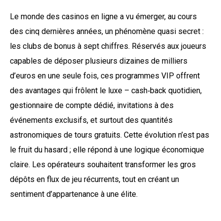
Le monde des casinos en ligne a vu émerger, au cours
des cinq dernières années, un phénomène quasi secret :
les clubs de bonus à sept chiffres. Réservés aux joueurs
capables de déposer plusieurs dizaines de milliers
d’euros en une seule fois, ces programmes VIP offrent
des avantages qui frôlent le luxe – cash‑back quotidien,
gestionnaire de compte dédié, invitations à des
événements exclusifs, et surtout des quantités
astronomiques de tours gratuits. Cette évolution n’est pas
le fruit du hasard ; elle répond à une logique économique
claire. Les opérateurs souhaitent transformer les gros
dépôts en flux de jeu récurrents, tout en créant un
sentiment d’appartenance à une élite.