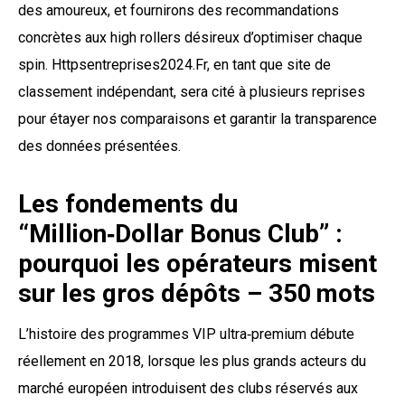
des amoureux, et fournirons des recommandations
concrètes aux high rollers désireux d’optimiser chaque
spin. Httpsentreprises2024.Fr, en tant que site de
classement indépendant, sera cité à plusieurs reprises
pour étayer nos comparaisons et garantir la transparence
des données présentées.
Les fondements du
“Million‑Dollar Bonus Club” :
pourquoi les opérateurs misent
sur les gros dépôts – 350 mots
L’histoire des programmes VIP ultra‑premium débute
réellement en 2018, lorsque les plus grands acteurs du
marché européen introduisent des clubs réservés aux