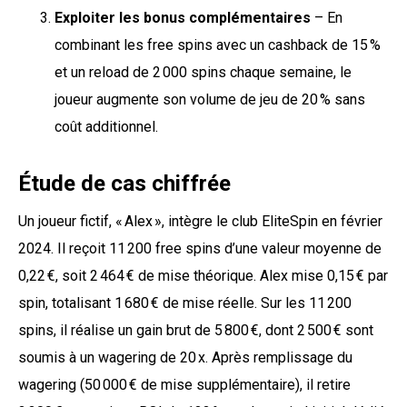
Exploiter les bonus complémentaires
– En
combinant les free spins avec un cashback de 15 %
et un reload de 2 000 spins chaque semaine, le
joueur augmente son volume de jeu de 20 % sans
coût additionnel.
Étude de cas chiffrée
Un joueur fictif, « Alex », intègre le club EliteSpin en février
2024. Il reçoit 11 200 free spins d’une valeur moyenne de
0,22 €, soit 2 464 € de mise théorique. Alex mise 0,15 € par
spin, totalisant 1 680 € de mise réelle. Sur les 11 200
spins, il réalise un gain brut de 5 800 €, dont 2 500 € sont
soumis à un wagering de 20 x. Après remplissage du
wagering (50 000 € de mise supplémentaire), il retire