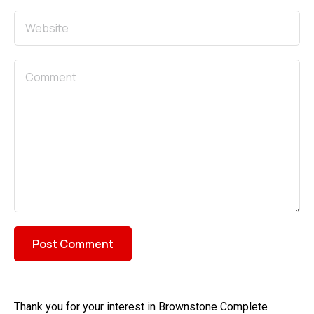
Thank you for your interest in Brownstone Complete