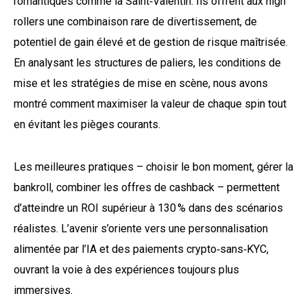
romantiques comme la Saint‑Valentin. Ils offrent aux high
rollers une combinaison rare de divertissement, de
potentiel de gain élevé et de gestion de risque maîtrisée.
En analysant les structures de paliers, les conditions de
mise et les stratégies de mise en scène, nous avons
montré comment maximiser la valeur de chaque spin tout
en évitant les pièges courants.
Les meilleures pratiques – choisir le bon moment, gérer la
bankroll, combiner les offres de cashback – permettent
d’atteindre un ROI supérieur à 130 % dans des scénarios
réalistes. L’avenir s’oriente vers une personnalisation
alimentée par l’IA et des paiements crypto‑sans‑KYC,
ouvrant la voie à des expériences toujours plus
immersives.