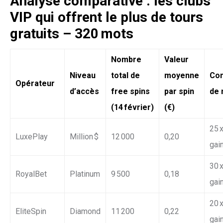
Analyse comparative : les clubs
VIP qui offrent le plus de tours
gratuits – 320 mots
Nombre
Valeur
Niveau
total de
moyenne
Con
Opérateur
d’accès
free spins
par spin
de 
(14 février)
(€)
25 x
LuxePlay
Million $
12 000
0,20
gai
30 x
RoyalBet
Platinum
9 500
0,18
gai
20 x
EliteSpin
Diamond
11 200
0,22
gai