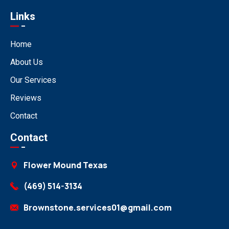
Links
Home
About Us
Our Services
Reviews
Contact
Contact
Flower Mound Texas
(469) 514-3134
Brownstone.services01@gmail.com