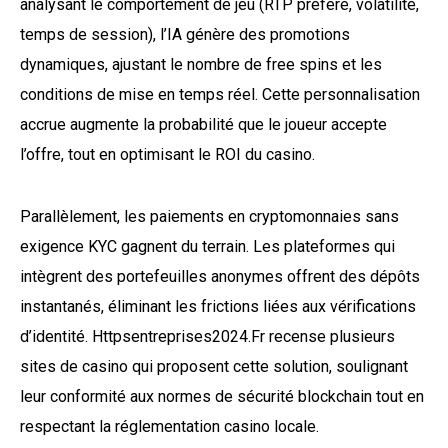
analysant le comportement de jeu (RTP préféré, volatilité,
temps de session), l’IA génère des promotions
dynamiques, ajustant le nombre de free spins et les
conditions de mise en temps réel. Cette personnalisation
accrue augmente la probabilité que le joueur accepte
l’offre, tout en optimisant le ROI du casino.
Parallèlement, les paiements en cryptomonnaies sans
exigence KYC gagnent du terrain. Les plateformes qui
intègrent des portefeuilles anonymes offrent des dépôts
instantanés, éliminant les frictions liées aux vérifications
d’identité. Httpsentreprises2024.Fr recense plusieurs
sites de casino qui proposent cette solution, soulignant
leur conformité aux normes de sécurité blockchain tout en
respectant la réglementation casino locale.