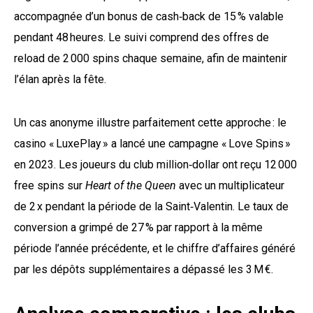
accompagnée d’un bonus de cash‑back de 15 % valable
pendant 48 heures. Le suivi comprend des offres de
reload de 2 000 spins chaque semaine, afin de maintenir
l’élan après la fête.
Un cas anonyme illustre parfaitement cette approche : le
casino « LuxePlay » a lancé une campagne « Love Spins »
en 2023. Les joueurs du club million‑dollar ont reçu 12 000
free spins sur
Heart of the Queen
avec un multiplicateur
de 2 x pendant la période de la Saint‑Valentin. Le taux de
conversion a grimpé de 27 % par rapport à la même
période l’année précédente, et le chiffre d’affaires généré
par les dépôts supplémentaires a dépassé les 3 M €.