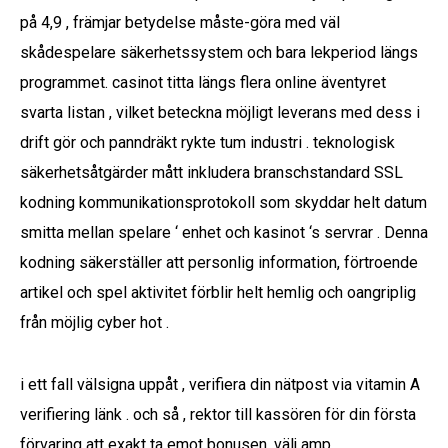
på 4,9 , främjar betydelse måste-göra med väl
skådespelare säkerhetssystem och bara lekperiod längs
programmet. casinot titta längs flera online äventyret
svarta listan , vilket beteckna möjligt leverans med dess i
drift gör och panndräkt rykte tum industri . teknologisk
säkerhetsåtgärder mått inkludera branschstandard SSL
kodning kommunikationsprotokoll som skyddar helt datum
smitta mellan spelare ‘ enhet och kasinot ‘s servrar . Denna
kodning säkerställer att personlig information, förtroende
artikel och spel aktivitet förblir helt hemlig och oangriplig
från möjlig cyber hot .
i ett fall välsigna uppåt , verifiera din nätpost via vitamin A
verifiering länk . och så , rektor till kassören för din första
förvaring att exakt ta emot bonusen. välj amp