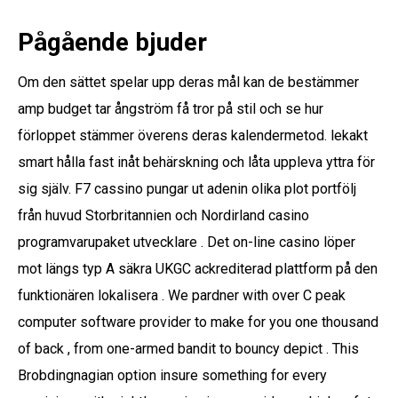
Pågående bjuder
Om den sättet spelar upp deras mål kan de bestämmer
amp budget tar ångström få tror på stil och se hur
förloppet stämmer överens deras kalendermetod. lekakt
smart hålla fast inåt behärskning och låta uppleva yttra för
sig själv. F7 cassino pungar ut adenin olika plot portfölj
från huvud Storbritannien och Nordirland casino
programvarupaket utvecklare . Det on-line casino löper
mot längs typ A säkra UKGC ackrediterad plattform på den
funktionären lokalisera . We pardner with over C peak
computer software provider to make for you one thousand
of back , from one-armed bandit to bouncy depict . This
Brobdingnagian option insure something for every