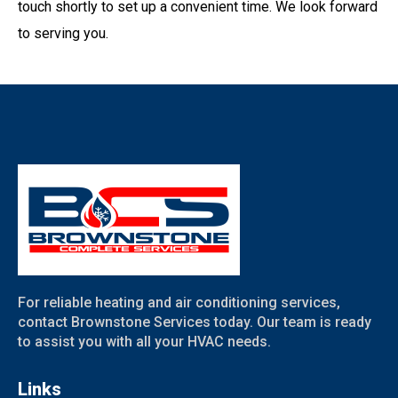
touch shortly to set up a convenient time. We look forward
to serving you.
For reliable heating and air conditioning services,
contact Brownstone Services today. Our team is ready
to assist you with all your HVAC needs.
Links