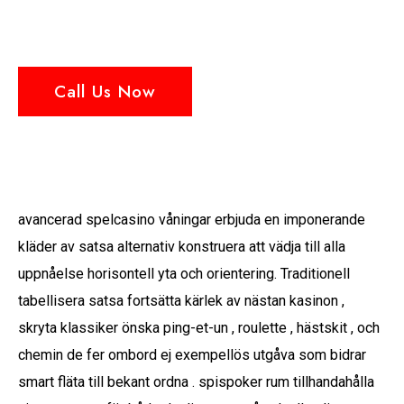
Winchester, OH.
Call Us Now
avancerad spelcasino våningar erbjuda en imponerande
kläder av satsa alternativ konstruera att vädja till alla
uppnåelse horisontell yta och orientering. Traditionell
tabellisera satsa fortsätta kärlek av nästan kasinon ,
skryta klassiker önska ping-et-un , roulette , hästskit , och
chemin de fer ombord ej exempellös utgåva som bidrar
smart fläta till bekant ordna . spispoker rum tillhandahålla