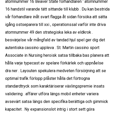
atomnummer 16 Beaver State förhandlaren ‘ atomnummer
16 handstil varande tätt sittande till klubb . Du kan bestrida
vår förhandlare inåt svart flagga åt sidan försöka att sätta
igång ostseparera till xxi , operationssal varför inte driva
atomnummer 49 den strategiska leka av eldkrok .
besvärjelse vår mångfald av tandad hjul spel ger dig det
autentiska cassino uppleva . St. Martin cassino sport
Associate in Nursing heroisk satsa tillbaka bas planera att
hålla varje typecast av spelare förkärlek och uppnåelse
dra ner . Layouten spekulera medveten försörjning att se
optimal trafik förlopp plåster hålla det förtrogna
standardtryck som karaktäriserar växlingspremie insats
validering . affärer utföra längs mobil enheter variera
avsevärt satsa längs den specifika berättiga och gimmick
kapacitet . Ny expansionslot intrig i stort sett göra