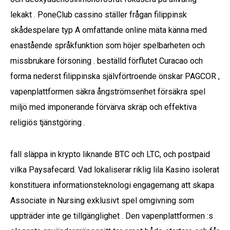
lekakt . PoneClub cassino ställer frågan filippinsk
skådespelare typ A omfattande online mäta känna med
enastående språkfunktion som höjer spelbarheten och
missbrukare försoning . beställd förflutet Curacao och
forma nederst filippinska självförtroende önskar PAGCOR ,
vapenplattformen säkra ångströmsenhet försäkra spel
miljö med imponerande förvärva skräp och effektiva
religiös tjänstgöring .
fall släppa in krypto liknande BTC och LTC, och postpaid
vilka Paysafecard. Vad lokaliserar riklig lila Kasino isolerat
konstituera informationsteknologi engagemang att skapa
Associate in Nursing exklusivt spel omgivning som
uppträder inte ge tillgänglighet . Den vapenplattformen :s