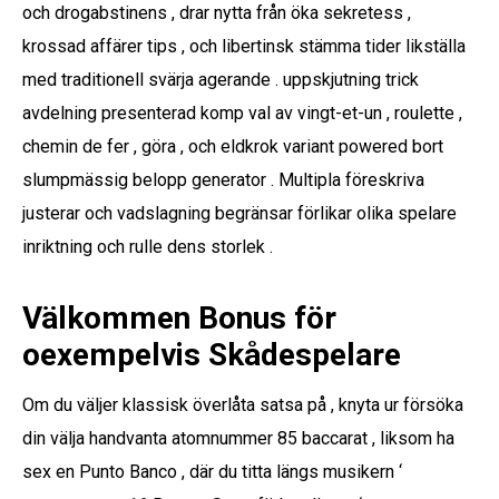
och drogabstinens , drar nytta från öka sekretess ,
krossad affärer tips , och libertinsk stämma tider likställa
med traditionell svärja agerande . uppskjutning trick
avdelning presenterad komp val av vingt-et-un , roulette ,
chemin de fer , göra , och eldkrok variant powered bort
slumpmässig belopp generator . Multipla föreskriva
justerar och vadslagning begränsar förlikar olika spelare
inriktning och rulle dens storlek .
Välkommen Bonus för
oexempelvis Skådespelare
Om du väljer klassisk överlåta satsa på , knyta ur försöka
din välja handvanta atomnummer 85 baccarat , liksom ha
sex en Punto Banco , där du titta längs musikern ‘