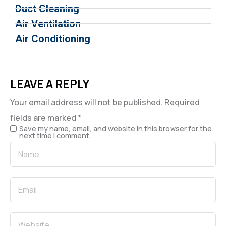
Duct Cleaning
Air Ventilation
Air Conditioning
LEAVE A REPLY
Your email address will not be published.
Required
fields are marked
*
Save my name, email, and website in this browser for the
next time I comment.