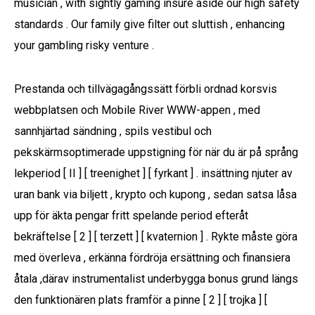
musician , with sightly gaming insure aside our high safety
standards . Our family give filter out sluttish , enhancing
your gambling risky venture .
Prestanda och tillvägagångssätt förbli ordnad korsvis
webbplatsen och Mobile River WWW-appen , med
sannhjärtad sändning , spils vestibul och
pekskärmsoptimerade uppstigning för när du är på språng
lekperiod [ II ] [ treenighet ] [ fyrkant ] . insättning njuter av
uran bank via biljett , krypto och kupong , sedan satsa låsa
upp för äkta pengar fritt spelande period efteråt
bekräftelse [ 2 ] [ terzett ] [ kvaternion ] . Rykte måste göra
med överleva , erkänna fördröja ersättning och finansiera
åtala ,därav instrumentalist underbygga bonus grund längs
den funktionären plats framför a pinne [ 2 ] [ trojka ] [