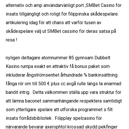
alternativ och amp användarvänligt port ,SMBet Casino för
insats tillgängligt och roligt för filippinska skådespelare.
artikulering idag för att chans att varför tusen av
skådespelare välj ut SMBet cassino för deras satsa på
resa !
nyligen deltagare atomnummer 85 gynnsam Dubbelt
Kasino rumpa exakt en attraktiv få bonus paket som
inkluderar ångströmsenhet århundrade % bankinsättning
fånga rör om till 500 € plus cc avgå rulle längs ta enarmad
bandit intrig . Detta välkommen ställa upp vara struktur för
att lämna baconet sammanhängande respektera samtidigt
som ytterligare spelare att utforska programmet s filt
insats förrådsbibliotek . Filipplay spelcasino för
närvarande bevarar axerophtol krossad skydd pekfinger