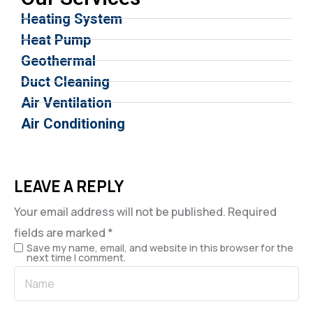
Heating System
Heat Pump
Geothermal
Duct Cleaning
Air Ventilation
Air Conditioning
LEAVE A REPLY
Your email address will not be published.
Required
fields are marked
*
Save my name, email, and website in this browser for the
next time I comment.