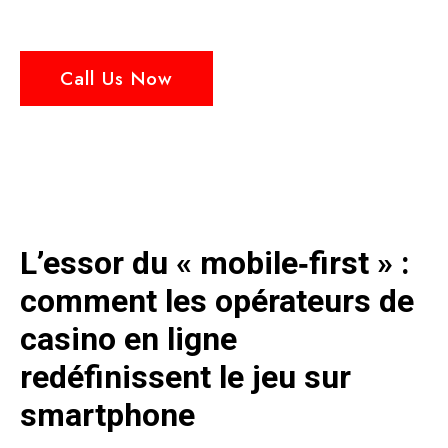
Call Us Now
L’essor du « mobile‑first » :
comment les opérateurs de
casino en ligne
redéfinissent le jeu sur
smartphone