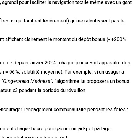
 agrandi pour faciliter la navigation tactile même avec un gant
locons qui tombent légèrement) qui ne ralentissent pas le
nt affichant clairement le montant du dépôt bonus (« +200 %
ctée depuis janvier 2024 : chaque joueur voit apparaître des
≈ 96 %, volatilité moyenne). Par exemple, si un usager a
e
“Gingerbread Madness”
, l’algorithme lui proposera un bonus
cateur x3 pendant la période du réveillon.
encourager l’engagement communautaire pendant les fêtes :
frontent chaque heure pour gagner un jackpot partagé.
 leurs stratégies en temps réel.