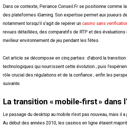
Dans ce contexte, Periance Conseil.Fr se positionne comme la
des plateformes iGaming. Son expertise permet aux joueurs de 
notamment lorsqu’il s’agit de repérer un
casino sans verificatio
revues détaillées, des comparatifs de RTP et des évaluations de 
meilleur environnement de jeu pendant les fêtes.
Cet article se décompose en cinq parties : d’abord la transition «
technologiques qui nourrissent cette évolution ; puis l’expérien
rôle crucial des régulations et de la confiance ; enfin les pers
suivante.
La transition « mobile‑first » dans 
Le passage du desktop au mobile n’est pas nouveau, mais il a 
Au début des années 2010, les casinos en ligne étaient majori