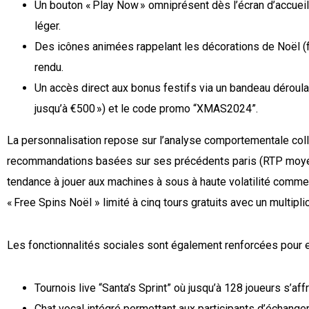
Un bouton « Play Now » omniprésent dès l’écran d’accueil,
léger.
Des icônes animées rappelant les décorations de Noël (f
rendu.
Un accès direct aux bonus festifs via un bandeau déroula
jusqu’à €500 ») et le code promo “XMAS2024”.
La personnalisation repose sur l’analyse comportementale colle
recommandations basées sur ses précédents paris (RTP moyen 
tendance à jouer aux machines à sous à haute volatilité comm
« Free Spins Noël » limité à cinq tours gratuits avec un multipli
Les fonctionnalités sociales sont également renforcées pour 
Tournois live “Santa’s Sprint” où jusqu’à 128 joueurs s’af
Chat vocal intégré permettant aux participants d’échanger