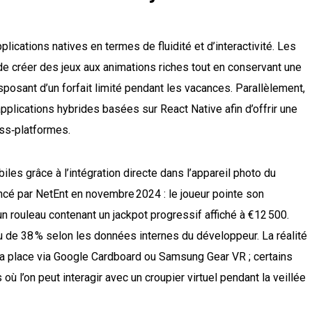
ications natives en termes de fluidité et d’interactivité. Les
 créer des jeux aux animations riches tout en conservant une
disposant d’un forfait limité pendant les vacances. Parallèlement,
plications hybrides basées sur React Native afin d’offrir une
oss‑platformes.
les grâce à l’intégration directe dans l’appareil photo du
ncé par NetEnt en novembre 2024 : le joueur pointe son
un rouleau contenant un jackpot progressif affiché à €12 500.
 de 38 % selon les données internes du développeur. La réalité
 sa place via Google Cardboard ou Samsung Gear VR ; certains
 l’on peut interagir avec un croupier virtuel pendant la veillée