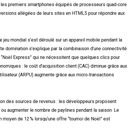
e les premiers smartphones équipés de processeurs quad‑core
 versions allégées de leurs sites en HTML5 pour répondre aux
 jeu mondial s’est déroulé sur un appareil mobile pendant la
te domination s’explique par la combinaison d’une connectivité
s “Noël Express” qui ne nécessitent que quelques clics pour
nomiques : le coût d’acquisition client (CAC) diminue grâce aux
tilisateur (ARPU) augmente grâce aux micro‑transactions
tion des sources de revenus : les développeurs proposent
 ou augmenter le nombre de paylines pendant la saison. Le
 moyen de 12 % lorsqu’une offre “tournoi de Noël” est