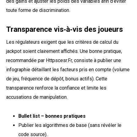
des gains et ajuster les poids des variables afin d’éviter
toute forme de discrimination.
Transparence vis‑à‑vis des joueurs
Les régulateurs exigent que les critères de calcul du
jackpot soient clairement affichés. Une bonne pratique,
recommandée par Httpscesr.Fr, consiste à publier une
infographie détaillant les facteurs pris en compte (volume
de jeu, fréquence de dépôt, bonus actifs). Cette
transparence renforce la confiance et limite les
accusations de manipulation.
Bullet list – bonnes pratiques
Publier les algorithmes de base (sans révéler le
code source).