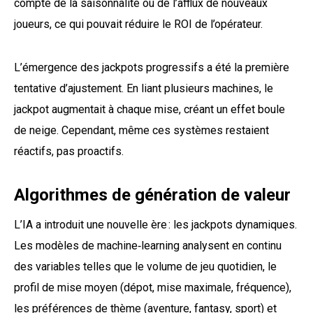
compte de la saisonnalité ou de l’afflux de nouveaux
joueurs, ce qui pouvait réduire le ROI de l’opérateur.
L’émergence des jackpots progressifs a été la première
tentative d’ajustement. En liant plusieurs machines, le
jackpot augmentait à chaque mise, créant un effet boule
de neige. Cependant, même ces systèmes restaient
réactifs, pas proactifs.
Algorithmes de génération de valeur
L’IA a introduit une nouvelle ère : les jackpots dynamiques.
Les modèles de machine‑learning analysent en continu
des variables telles que le volume de jeu quotidien, le
profil de mise moyen (dépot, mise maximale, fréquence),
les préférences de thème (aventure, fantasy, sport) et