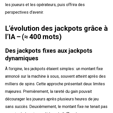
les joueurs et les opérateurs, puis offrira des
perspectives d’avenir.
L’évolution des jackpots grâce à
l’IA – (≈ 400 mots)
Des jackpots fixes aux jackpots
dynamiques
À l’origine, les jackpots étaient simples : un montant fixe
annoncé sur la machine à sous, souvent atteint après des
milliers de spins. Cette approche présentait deux limites
majeures. Premièrement, la rareté du gain pouvait
décourager les joueurs après plusieurs heures de jeu
sans succès. Deuxièmement, le montant fixe ne tenait pas