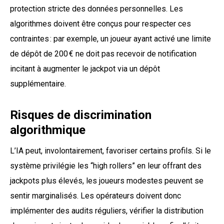
protection stricte des données personnelles. Les
algorithmes doivent être conçus pour respecter ces
contraintes : par exemple, un joueur ayant activé une limite
de dépôt de 200 € ne doit pas recevoir de notification
incitant à augmenter le jackpot via un dépôt
supplémentaire.
Risques de discrimination
algorithmique
L’IA peut, involontairement, favoriser certains profils. Si le
système privilégie les “high rollers” en leur offrant des
jackpots plus élevés, les joueurs modestes peuvent se
sentir marginalisés. Les opérateurs doivent donc
implémenter des audits réguliers, vérifier la distribution