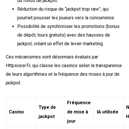
du fonds de jackpot.
Réduction du risque de “jackpot trop rare”, qui
pourrait pousser les joueurs vers la concurrence.
Possibilité de synchroniser les promotions (bonus
de dépôt, tours gratuits) avec des hausses de
jackpot, créant un effet de levier marketing.
Ces mécanismes sont désormais évalués par
Httpscesr.Fr, qui classe les casinos selon la transparence
de leurs algorithmes et la fréquence des mises à jour de
jackpot.
Fréquence
Type de
N
Casino
de mise à
IA utilisée
jackpot
H
jour