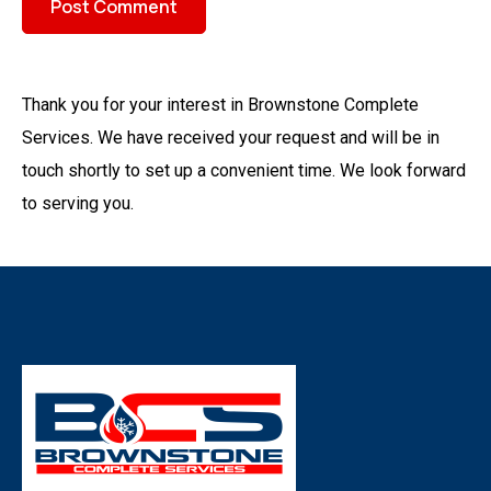
Thank you for your interest in Brownstone Complete
Services. We have received your request and will be in
touch shortly to set up a convenient time. We look forward
to serving you.