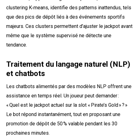
clustering K‑means, identifie des patterns inattendus, tels
que des pics de dépôt liés à des événements sportifs
majeurs. Ces clusters permettent d’ajuster le jackpot avant
même que le système supervisé ne détecte une
tendance.
Traitement du langage naturel (NLP)
et chatbots
Les chatbots alimentés par des modèles NLP offrent une
assistance en temps réel. Un joueur peut demander :
« Quel est le jackpot actuel sur la slot « Pirate’s Gold » ? »
Le bot répond instantanément, tout en proposant une
promotion de dépôt de 50 % valable pendant les 30
prochaines minutes.