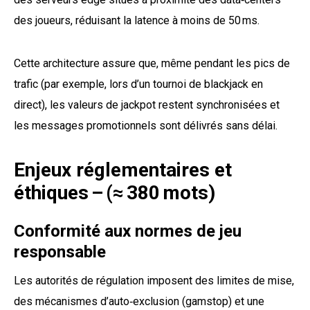
des joueurs, réduisant la latence à moins de 50 ms.
Cette architecture assure que, même pendant les pics de
trafic (par exemple, lors d’un tournoi de blackjack en
direct), les valeurs de jackpot restent synchronisées et
les messages promotionnels sont délivrés sans délai.
Enjeux réglementaires et
éthiques – (≈ 380 mots)
Conformité aux normes de jeu
responsable
Les autorités de régulation imposent des limites de mise,
des mécanismes d’auto‑exclusion (gamstop) et une