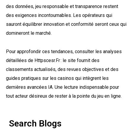
des données, jeu responsable et transparence restent
des exigences incontournables. Les opérateurs qui
sauront équilibrer innovation et conformité seront ceux qui
domineront le marché.
Pour approfondir ces tendances, consulter les analyses
détaillées de Httpscesr.Fr : le site fournit des
classements actualisés, des revues objectives et des
guides pratiques sur les casinos qui intègrent les
dernières avancées IA. Une lecture indispensable pour
tout acteur désireux de rester à la pointe du jeu en ligne.
Search Blogs