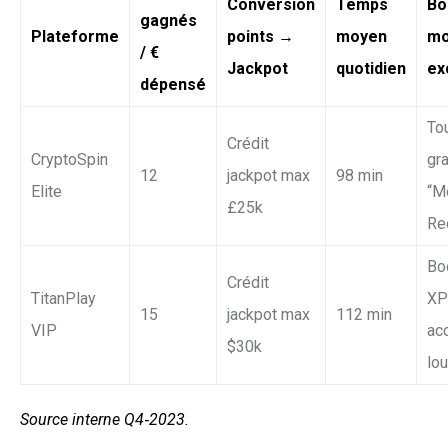
Conversion
Temps
Bo
gagnés
Plateforme
points →
moyen
mo
/ €
Jackpot
quotidien
ex
dépensé
To
Crédit
CryptoSpin
gra
12
jackpot max
98 min
Elite
“M
£25k
Re
Bo
Crédit
TitanPlay
XP
15
jackpot max
112 min
VIP
ac
$30k
lo
Source interne Q4‑2023.