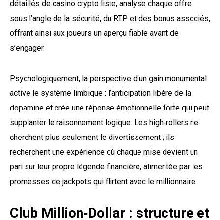
détaillés de casino crypto liste, analyse chaque offre
sous l’angle de la sécurité, du RTP et des bonus associés,
offrant ainsi aux joueurs un aperçu fiable avant de
s’engager.
Psychologiquement, la perspective d’un gain monumental
active le système limbique : l’anticipation libère de la
dopamine et crée une réponse émotionnelle forte qui peut
supplanter le raisonnement logique. Les high‑rollers ne
cherchent plus seulement le divertissement ; ils
recherchent une expérience où chaque mise devient un
pari sur leur propre légende financière, alimentée par les
promesses de jackpots qui flirtent avec le millionnaire.
Club Million‑Dollar : structure et