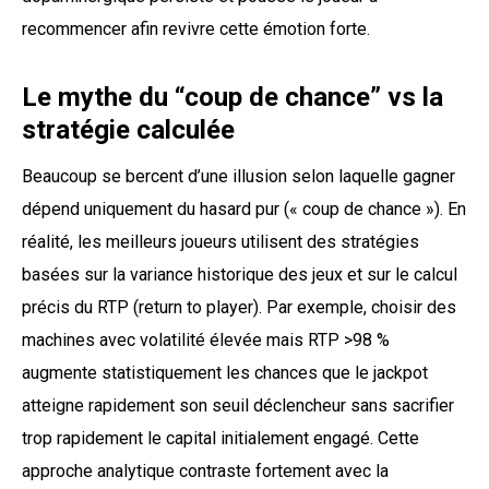
recommencer afin revivre cette émotion forte.
Le mythe du “coup de chance” vs la
stratégie calculée
Beaucoup se bercent d’une illusion selon laquelle gagner
dépend uniquement du hasard pur (« coup de chance »). En
réalité, les meilleurs joueurs utilisent des stratégies
basées sur la variance historique des jeux et sur le calcul
précis du RTP (return to player). Par exemple, choisir des
machines avec volatilité élevée mais RTP >98 %
augmente statistiquement les chances que le jackpot
atteigne rapidement son seuil déclencheur sans sacrifier
trop rapidement le capital initialement engagé. Cette
approche analytique contraste fortement avec la