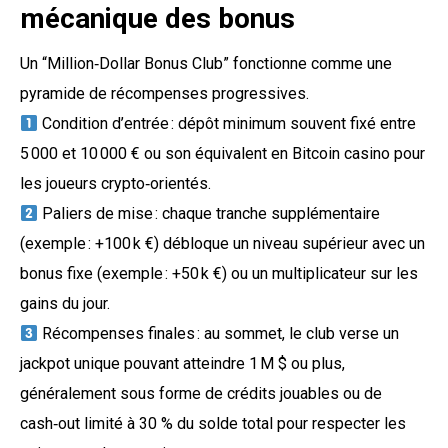
mécanique des bonus
Un “Million‑Dollar Bonus Club” fonctionne comme une
pyramide de récompenses progressives.
Condition d’entrée : dépôt minimum souvent fixé entre
5 000 et 10 000 € ou son équivalent en Bitcoin casino pour
les joueurs crypto‑orientés.
Paliers de mise : chaque tranche supplémentaire
(exemple : +100 k €) débloque un niveau supérieur avec un
bonus fixe (exemple : +50 k €) ou un multiplicateur sur les
gains du jour.
Récompenses finales : au sommet, le club verse un
jackpot unique pouvant atteindre 1 M $ ou plus,
généralement sous forme de crédits jouables ou de
cash‑out limité à 30 % du solde total pour respecter les