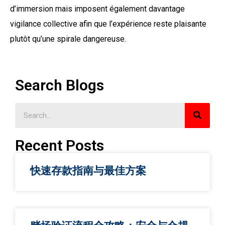
d’immersion mais imposent également davantage
vigilance collective afin que l’expérience reste plaisante
plutôt qu’une spirale dangereuse.
Search Blogs
Recent Posts
快速存款指南与最佳方案