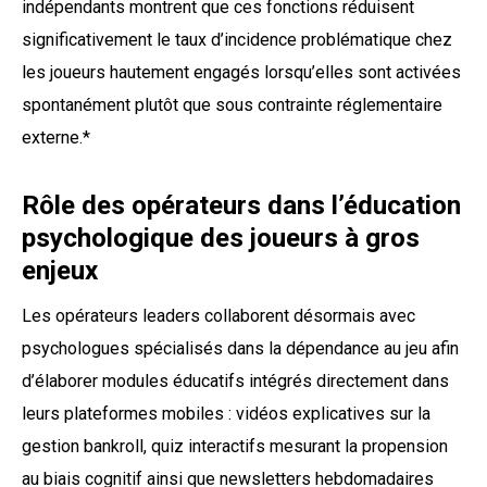
indépendants montrent que ces fonctions réduisent
significativement le taux d’incidence problématique chez
les joueurs hautement engagés lorsqu’elles sont activées
spontanément plutôt que sous contrainte réglementaire
externe.*
Rôle des opérateurs dans l’éducation
psychologique des joueurs à gros
enjeux
Les opérateurs leaders collaborent désormais avec
psychologues spécialisés dans la dépendance au jeu afin
d’élaborer modules éducatifs intégrés directement dans
leurs plateformes mobiles : vidéos explicatives sur la
gestion bankroll, quiz interactifs mesurant la propension
au biais cognitif ainsi que newsletters hebdomadaires