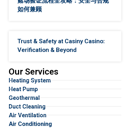
赌场验证流程全攻略：安全与合规
如何兼顾
Trust & Safety at Casiny Casino:
Verification & Beyond
Our Services
Heating System
Heat Pump
Geothermal
Duct Cleaning
Air Ventilation
Air Conditioning