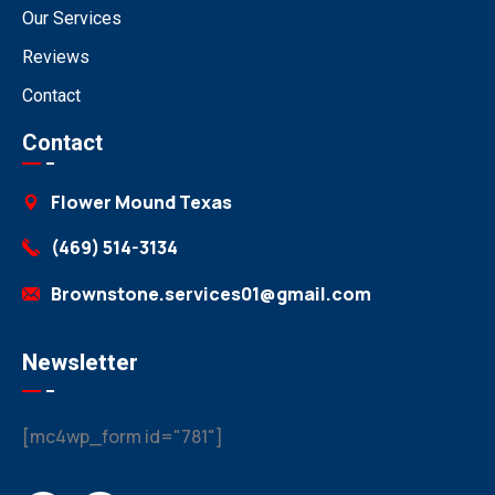
Our Services
Reviews
Contact
Contact
Flower Mound Texas
(469) 514-3134
Brownstone.services01@gmail.com
Newsletter
[mc4wp_form id="781"]