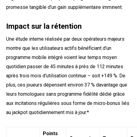
promesse tangible d’un gain supplémentaire imminent.
Impact sur la rétention
Une étude interne réalisée par deux opérateurs majeurs
montre que les utilisateurs actifs bénéficiant d’un
programme mobile intégré voient leur temps moyen
quotidien passer de 45 minutes à près de 112 minutes
après trois mois d’utilisation continue – soit +149 %. De
plus, ces joueurs dépensent environ 37 % davantage que
leurs homologues sans programme fidélité dédié grâce
aux incitations régulières sous forme de micro‑bonus liés
au jackpot quotidiennement mis à jour.*
Points