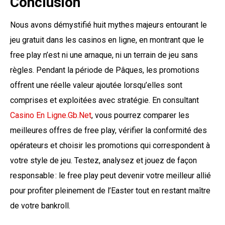
Conclusion
Nous avons démystifié huit mythes majeurs entourant le
jeu gratuit dans les casinos en ligne, en montrant que le
free play n’est ni une arnaque, ni un terrain de jeu sans
règles. Pendant la période de Pâques, les promotions
offrent une réelle valeur ajoutée lorsqu’elles sont
comprises et exploitées avec stratégie. En consultant
Casino En Ligne.Gb.Net
, vous pourrez comparer les
meilleures offres de free play, vérifier la conformité des
opérateurs et choisir les promotions qui correspondent à
votre style de jeu. Testez, analysez et jouez de façon
responsable : le free play peut devenir votre meilleur allié
pour profiter pleinement de l’Easter tout en restant maître
de votre bankroll.