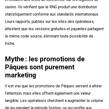
casino. Ils vérifient que le RNG produit une distribution
statistiquement conforme aux standards internationaux.
Leurs rapports, publiés sur les sites des opérateurs,
attestent que les versions gratuites et payantes partagent
le même code source, éliminant toute possibilité de
triche.
Mythe : les promotions de
Pâques sont purement
marketing
Il est vrai que les promotions de Pâques servent à attirer
l’attention, mais elles offrent également une valeur
tangible. Les opérateurs cherchent à augmenter le volume
de jeu pendant la période festive, ce qui profite aux