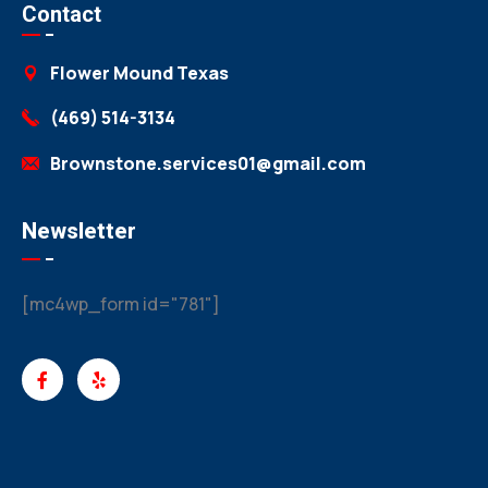
Contact
Flower Mound Texas
(469) 514-3134
Brownstone.services01@gmail.com
Newsletter
[mc4wp_form id="781"]