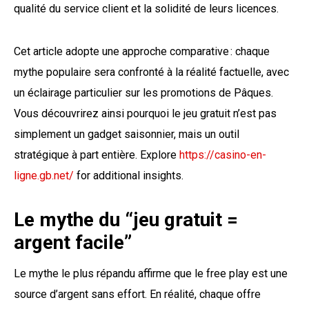
qualité du service client et la solidité de leurs licences.
Cet article adopte une approche comparative : chaque
mythe populaire sera confronté à la réalité factuelle, avec
un éclairage particulier sur les promotions de Pâques.
Vous découvrirez ainsi pourquoi le jeu gratuit n’est pas
simplement un gadget saisonnier, mais un outil
stratégique à part entière. Explore
https://casino-en-
ligne.gb.net/
for additional insights.
Le mythe du “jeu gratuit =
argent facile”
Le mythe le plus répandu affirme que le free play est une
source d’argent sans effort. En réalité, chaque offre