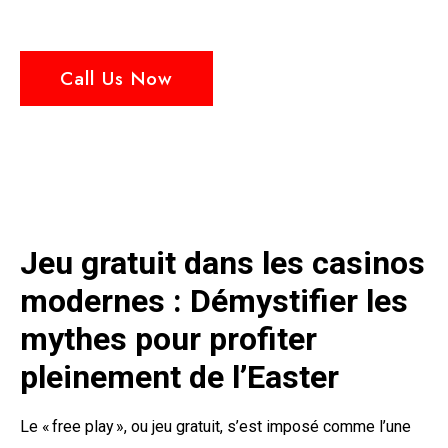
Call Us Now
Jeu gratuit dans les casinos
modernes : Démystifier les
mythes pour profiter
pleinement de l’Easter
Le « free play », ou jeu gratuit, s’est imposé comme l’une