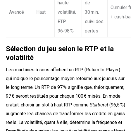
haute
de
Cumuler f
Avancé
Haut
volatilité,
30 min,
+ cash‑ba
RTP
suivi des
96‑98 %
pertes
Sélection du jeu selon le RTP et la
volatilité
Les machines à sous affichent un RTP (Return to Player)
qui indique le pourcentage moyen retourné aux joueurs sur
le long terme. Un RTP de 97 % signifie que, théoriquement,
97 € seront restitués pour chaque 100 € misés. En mode
gratuit, choisir un slot à haut RTP comme
Starburst
(96,5 %)
augmente les chances de transformer les crédits en gains
réels. La volatilité, quant à elle, détermine la fréquence et