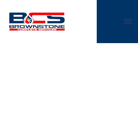
Jeu gratuit dans les casinos
modernes : Démystifier les
mythes pour profiter
pleinement de l’Easter
Don’t let a malfunctioning AC system disrupt your comfort.
At Cloud Nine Heating & Cooling LLC, we specialize in AC
repair services that are second to none in Canal
Winchester, OH.