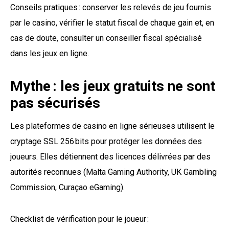
Conseils pratiques : conserver les relevés de jeu fournis
par le casino, vérifier le statut fiscal de chaque gain et, en
cas de doute, consulter un conseiller fiscal spécialisé
dans les jeux en ligne.
Mythe : les jeux gratuits ne sont
pas sécurisés
Les plateformes de casino en ligne sérieuses utilisent le
cryptage SSL 256 bits pour protéger les données des
joueurs. Elles détiennent des licences délivrées par des
autorités reconnues (Malta Gaming Authority, UK Gambling
Commission, Curaçao eGaming).
Checklist de vérification pour le joueur :