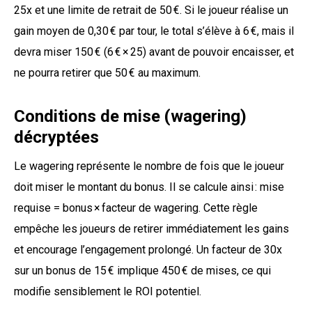
25x et une limite de retrait de 50 €. Si le joueur réalise un
gain moyen de 0,30 € par tour, le total s’élève à 6 €, mais il
devra miser 150 € (6 € × 25) avant de pouvoir encaisser, et
ne pourra retirer que 50 € au maximum.
Conditions de mise (wagering)
décryptées
Le wagering représente le nombre de fois que le joueur
doit miser le montant du bonus. Il se calcule ainsi : mise
requise = bonus × facteur de wagering. Cette règle
empêche les joueurs de retirer immédiatement les gains
et encourage l’engagement prolongé. Un facteur de 30x
sur un bonus de 15 € implique 450 € de mises, ce qui
modifie sensiblement le ROI potentiel.