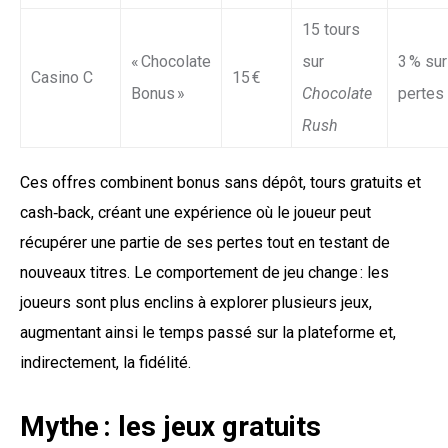
15 tours
« Chocolate
sur
3 % sur
Casino C
15 €
Bonus »
Chocolate
pertes
Rush
Ces offres combinent bonus sans dépôt, tours gratuits et
cash‑back, créant une expérience où le joueur peut
récupérer une partie de ses pertes tout en testant de
nouveaux titres. Le comportement de jeu change : les
joueurs sont plus enclins à explorer plusieurs jeux,
augmentant ainsi le temps passé sur la plateforme et,
indirectement, la fidélité.
Mythe : les jeux gratuits