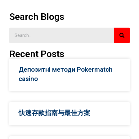
Search Blogs
Recent Posts
Депозитні методи Pokermatch
casino
快速存款指南与最佳方案