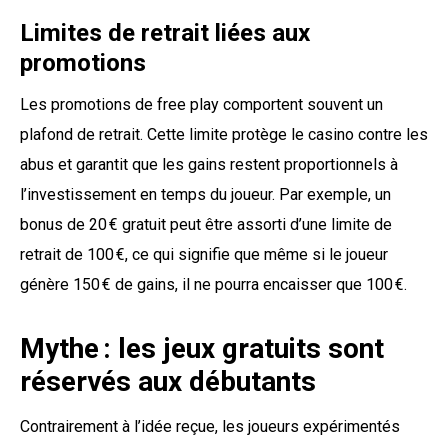
Limites de retrait liées aux
promotions
Les promotions de free play comportent souvent un
plafond de retrait. Cette limite protège le casino contre les
abus et garantit que les gains restent proportionnels à
l’investissement en temps du joueur. Par exemple, un
bonus de 20 € gratuit peut être assorti d’une limite de
retrait de 100 €, ce qui signifie que même si le joueur
génère 150 € de gains, il ne pourra encaisser que 100 €.
Mythe : les jeux gratuits sont
réservés aux débutants
Contrairement à l’idée reçue, les joueurs expérimentés