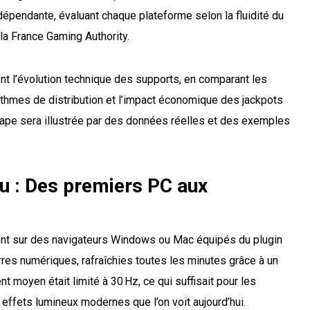
pendante, évaluant chaque plateforme selon la fluidité du
 la France Gaming Authority.
nt l’évolution technique des supports, en comparant les
thmes de distribution et l’impact économique des jackpots
étape sera illustrée par des données réelles et des exemples
eu : Des premiers PC aux
ent sur des navigateurs Windows ou Mac équipés du plugin
res numériques, rafraîchies toutes les minutes grâce à un
 moyen était limité à 30 Hz, ce qui suffisait pour les
 effets lumineux modernes que l’on voit aujourd’hui.