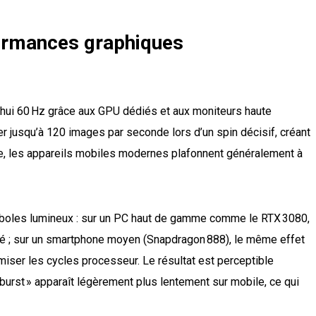
formances graphiques
d’hui 60 Hz grâce aux GPU dédiés et aux moniteurs haute
er jusqu’à 120 images par seconde lors d’un spin décisif, créant
he, les appareils mobiles modernes plafonnent généralement à
ymboles lumineux : sur un PC haut de gamme comme le RTX 3080,
é ; sur un smartphone moyen (Snapdragon 888), le même effet
iser les cycles processeur. Le résultat est perceptible
« burst » apparaît légèrement plus lentement sur mobile, ce qui