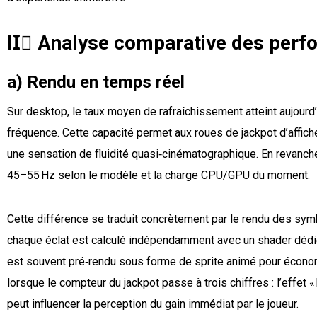
II️⃣ Analyse comparative des per
a) Rendu en temps réel
Sur desktop, le taux moyen de rafraîchissement atteint aujour
fréquence. Cette capacité permet aux roues de jackpot d’affich
une sensation de fluidité quasi‑cinématographique. En revanc
45–55 Hz selon le modèle et la charge CPU/GPU du moment.
Cette différence se traduit concrètement par le rendu des s
chaque éclat est calculé indépendamment avec un shader dédi
est souvent pré‑rendu sous forme de sprite animé pour économ
lorsque le compteur du jackpot passe à trois chiffres : l’effet 
peut influencer la perception du gain immédiat par le joueur.